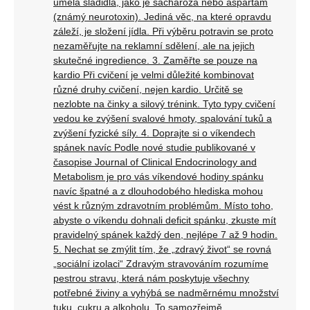
umělá sladidla, jako je sacharóza nebo aspartam
(známý neurotoxin). Jediná věc, na které opravdu
záleží, je složení jídla. Při výběru potravin se proto
nezaměřujte na reklamní sdělení, ale na jejich
skutečné ingredience. 3. Zaměřte se pouze na
kardio Při cvičení je velmi důležité kombinovat
různé druhy cvičení, nejen kardio. Určitě se
nezlobte na činky a silový trénink. Tyto typy cvičení
vedou ke zvýšení svalové hmoty, spalování tuků a
zvýšení fyzické síly. 4. Doprajte si o víkendech
spánek navíc Podle nové studie publikované v
časopise Journal of Clinical Endocrinology and
Metabolism je pro vás víkendové hodiny spánku
navíc špatné a z dlouhodobého hlediska mohou
vést k různým zdravotním problémům. Místo toho,
abyste o víkendu dohnali deficit spánku, zkuste mít
pravidelný spánek každý den, nejlépe 7 až 9 hodin.
5. Nechat se zmýlit tím, že „zdravý život“ se rovná
„sociální izolaci“ Zdravým stravováním rozumíme
pestrou stravu, která nám poskytuje všechny
potřebné živiny a vyhýbá se nadměrnému množství
tuku, cukru a alkoholu. To samozřejmě