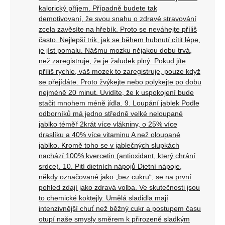
kalorický příjem. Případně budete tak
demotivovaní, že svou snahu o zdravé stravování
zcela zavěsíte na hřebík. Proto se neváhejte příliš
často. Nejlepší trik, jak se během hubnutí cítit lépe,
je jíst pomalu. Nášmu mozku nějakou dobu trvá,
než zaregistruje, že je žaludek plný. Pokud jíte
příliš rychle, váš mozek to zaregistruje, pouze když
se přejídáte. Proto žvýkejte nebo polykejte po dobu
nejméně 20 minut. Uvidíte, že k uspokojení bude
stačit mnohem méně jídla. 9. Loupání jablek Podle
odborníků má jedno středně velké neloupané
jablko téměř 2krát více vlákniny, o 25% více
draslíku a 40% více vitaminu A než oloupané
jablko. Kromě toho se v jablečných slupkách
nachází 100% kvercetin (antioxidant, který chrání
srdce). 10. Pití dietních nápojů Dietní nápoje,
někdy označované jako „bez cukru“, se na první
pohled zdají jako zdravá volba. Ve skutečnosti jsou
to chemické koktejly. Umělá sladidla mají
intenzivnější chuť než běžný cukr a postupem času
otupí naše smysly směrem k přirozeně sladkým