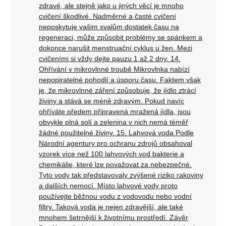
zdravé, ale stejně jako u jiných věcí je mnoho
cvičení škodlivé. Nadměrné a časté cvičení
neposkytuje vašim svalům dostatek času na
regeneraci, může způsobit problémy se spánkem a
dokonce narušit menstruační cyklus u žen. Mezi
cvičeními si vždy dejte pauzu 1 až 2 dny. 14.
Ohřívání v mikrovlnné troubě Mikrovlnka nabízí
nepopiratelné pohodlí a úsporu času. Faktem však
je, že mikrovlnné záření způsobuje, že jídlo ztrácí
živiny a stává se méně zdravým. Pokud navíc
ohříváte předem připravená mražená jídla, jsou
obvykle plná solí a zelenina v nich nemá téměř
žádné použitelné živiny. 15. Lahvová voda Podle
Národní agentury pro ochranu zdrojů obsahoval
vzorek více než 100 lahvových vod bakterie a
chemikálie, které lze považovat za nebezpečné.
Tyto vody tak představovaly zvýšené riziko rakoviny
a dalších nemocí. Místo lahvové vody proto
používejte běžnou vodu z vodovodu nebo vodní
filtry. Taková voda je nejen zdravější, ale také
mnohem šetrnější k životnímu prostředí. Závěr