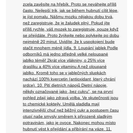
zcela zavěsíte na hřebík. Proto se neváhejte příliš
často. Nejlepší trik, jak se během hubnutí cítit lépe,
je jíst pomalu. Nášmu mozku nějakou dobu trvá,
než zaregistruje, že je žaludek plný. Pokud jíte
příliš rychle, váš mozek to zaregistruje, pouze když
se přejídáte. Proto žvýkejte nebo polykejte po dobu
nejméně 20 minut. Uvidíte, že k uspokojení bude
stačit mnohem méně jídla. 9. Loupání jablek Podle
odborníků má jedno středně velké neloupané
jablko téměř 2krát více vlákniny, o 25% více
draslíku a 40% více vitaminu A než oloupané
jablko. Kromě toho se v jablečných slupkách
nachází 100% kvercetin (antioxidant, který chrání
srdce). 10. Pití dietních nápojů Dietní nápoje,
někdy označované jako „bez cukru“, se na první
pohled zdají jako zdravá volba. Ve skutečnosti jsou
to chemické koktejly. Umělá sladidla mají
intenzivnější chuť než běžný cukr a postupem času
otupí naše smysly směrem k přirozeně sladkým
potravinám, jako je ovoce. Nakonec mohou místo
hubnutí vést k přejídání a přibírání na váze. 11.