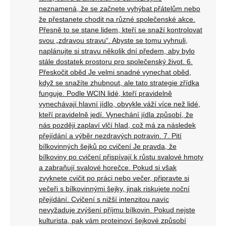
neznamená, že se začnete vyhýbat přátelům nebo
že přestanete chodit na různé společenské akce.
Přesně to se stane lidem, kteří se snaží kontrolovat
svou „zdravou stravu“. Abyste se tomu vyhnuli,
naplánujte si stravu několik dní předem, aby bylo
stále dostatek prostoru pro společenský život. 6.
Přeskočit oběd Je velmi snadné vynechat oběd,
když se snažíte zhubnout, ale tato strategie zřídka
funguje. Podle WCIN lidé, kteří pravidelně
vynechávají hlavní jídlo, obvykle váží více než lidé,
kteří pravidelně jedí. Vynechání jídla způsobí, že
nás později zaplaví vlčí hlad, což má za následek
přejídání a výběr nezdravých potravin. 7. Pití
bílkovinných šejků po cvičení Je pravda, že
bílkoviny po cvičení přispívají k růstu svalové hmoty
a zabraňují svalové horečce. Pokud si však
zvyknete cvičit po práci nebo večer, připravte si
večeři s bílkovinnými šejky, jinak riskujete noční
přejídání. Cvičení s nižší intenzitou navíc
nevyžaduje zvýšení příjmu bílkovin. Pokud nejste
kulturista, pak vám proteinoví šejkové způsobí