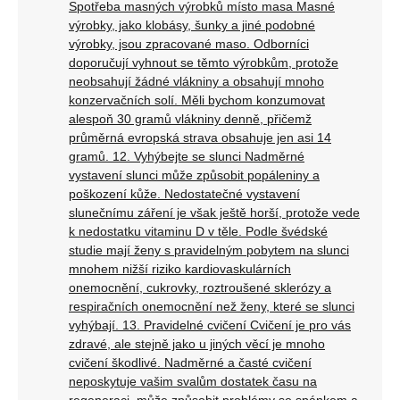
Spotřeba masných výrobků místo masa Masné
výrobky, jako klobásy, šunky a jiné podobné
výrobky, jsou zpracované maso. Odborníci
doporučují vyhnout se těmto výrobkům, protože
neobsahují žádné vlákniny a obsahují mnoho
konzervačních solí. Měli bychom konzumovat
alespoň 30 gramů vlákniny denně, přičemž
průměrná evropská strava obsahuje jen asi 14
gramů. 12. Vyhýbejte se slunci Nadměrné
vystavení slunci může způsobit popáleniny a
poškození kůže. Nedostatečné vystavení
slunečnímu záření je však ještě horší, protože vede
k nedostatku vitaminu D v těle. Podle švédské
studie mají ženy s pravidelným pobytem na slunci
mnohem nižší riziko kardiovaskulárních
onemocnění, cukrovky, roztroušené sklerózy a
respiračních onemocnění než ženy, které se slunci
vyhýbají. 13. Pravidelné cvičení Cvičení je pro vás
zdravé, ale stejně jako u jiných věcí je mnoho
cvičení škodlivé. Nadměrné a časté cvičení
neposkytuje vašim svalům dostatek času na