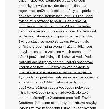
cvičení škodlivé. Nadměrné a časté cvičení
neposkytuje vašim svalům dostatek času na
regeneraci, může způsobit problémy se spánkem a
dokonce narušit menstruační cyklus u žen. Mezi
cvičeními si vždy dejte pauzu 1 až 2 dny. 14.
Ohřívání v mikrovlnné troubě Mikrovlnka nabízí
nepopiratelné pohodlí a úsporu času. Faktem však
je, že mikrovlnné záření způsobuje, že jídlo ztrácí
živiny a stává se méně zdravým. Pokud navíc
ohříváte předem připravená mražená jídla, jsou
obvykle plná solí a zelenina v nich nemá téměř
žádné použitelné živiny. 15. Lahvová voda Podle
Národní agentury pro ochranu zdrojů obsahoval
vzorek více než 100 lahvových vod bakterie a
chemikálie, které lze považovat za nebezpečné.
Tyto vody tak představovaly zvýšené riziko rakoviny
a dalších nemocí. Místo lahvové vody proto
používejte běžnou vodu z vodovodu nebo vodní
filtry. Taková voda je nejen zdravější, ale také
mnohem šetrnější k životnímu prostředí. Závěr
Doufáme, že budete schopni tyto nezdravé návyky
vyloučit ze své každodenní rutiny. Rovněž bychom