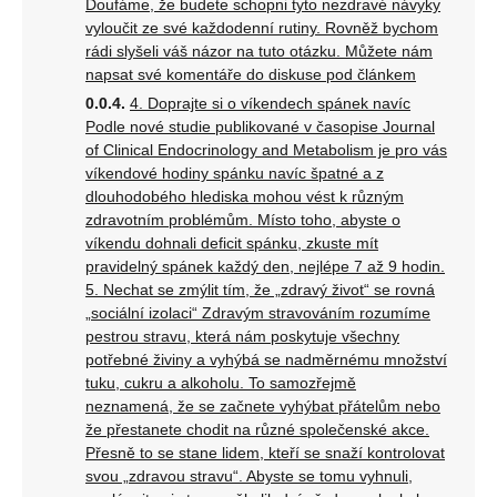
Doufáme, že budete schopni tyto nezdravé návyky
vyloučit ze své každodenní rutiny. Rovněž bychom
rádi slyšeli váš názor na tuto otázku. Můžete nám
napsat své komentáře do diskuse pod článkem
4. Doprajte si o víkendech spánek navíc
Podle nové studie publikované v časopise Journal
of Clinical Endocrinology and Metabolism je pro vás
víkendové hodiny spánku navíc špatné a z
dlouhodobého hlediska mohou vést k různým
zdravotním problémům. Místo toho, abyste o
víkendu dohnali deficit spánku, zkuste mít
pravidelný spánek každý den, nejlépe 7 až 9 hodin.
5. Nechat se zmýlit tím, že „zdravý život“ se rovná
„sociální izolaci“ Zdravým stravováním rozumíme
pestrou stravu, která nám poskytuje všechny
potřebné živiny a vyhýbá se nadměrnému množství
tuku, cukru a alkoholu. To samozřejmě
neznamená, že se začnete vyhýbat přátelům nebo
že přestanete chodit na různé společenské akce.
Přesně to se stane lidem, kteří se snaží kontrolovat
svou „zdravou stravu“. Abyste se tomu vyhnuli,