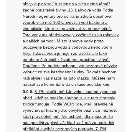
obvykle plná solí a zelenina v nich nemá téměř
žádné použitelné živiny. 15. Lahvová voda Podle
Národní agentury pro ochranu zdrojů obsahoval
vzorek více než 100 lahvových vod bakterie a
chemikálie, které lze považovat za nebezpečné.
Tyto vody tak představovaly zvýšené riziko rakoviny
a dalších nemocí. Místo lahvové vody proto
používejte běžnou vodu z vodovodu nebo vodní
filtry. Taková voda je nejen zdravější, ale také
mnohem šetrnější k životnímu prostředí. Závěr
Doufáme, že budete schopni tyto nezdravé návyky
vyloučit ze své každodenní rutiny. Rovněž bychom
rádi slyšeli váš názor na tuto otázku. Můžete nám
napsat své komentáře do diskuse pod článkem
6. Přeskočit oběd Je velmi snadné vynechat
oběd, když se snažíte zhubnout, ale tato strategie
zřídka funguje. Podle WCIN lidé, kteří pravidelně
vynechávají hlavní jídlo, obvykle váží více než lidé,
kteří pravidelně jedí. Vynechání jídla způsobí, že
nás později zaplaví vlčí hlad, což má za následek
přejídání a výběr nezdravých potravin. 7. Pití