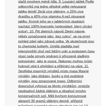
stačit mnohem méně jídla. 9. Loupání jablek Podle
odborníků má jedno středně velké neloupané
jablko téměř 2krát více vlákniny, o 25% více
draslíku a 40% více vitaminu A než oloupané
jablko. Kromě toho se v jablečných slupkách
nachází 100% kvercetin (antioxidant, který chrání
srdce). 10. Pití dietních nápojů Dietní nápoje,
někdy označované jako „bez cukru“, se na první
pohled zdají jako zdravá volba. Ve skutečnosti jsou
to chemické koktejly. Umělá sladidla mají
intenzivnější chuť než běžný cukr a postupem času
otupí naše smysly směrem k přirozeně sladkým
potravinám, jako je ovoce. Nakonec mohou místo
hubnutí vést k přejídání a přibírání na váze. 11.
Spotřeba masných výrobků místo masa Masné
výrobky, jako klobásy, šunky a jiné podobné
výrobky, jsou zpracované maso. Odborníci
doporučují vyhnout se těmto výrobkům, protože
neobsahují žádné vlákniny a obsahují mnoho
konzervačních solí. Měli bychom konzumovat
alespoň 30 gramů vlákniny denně, přičemž
průměrná evropská strava obsahuje jen asi 14