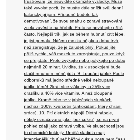
frustrovaní, že neuvidíte okamžité výsledky. Může
také vyvolat pocit, že musíte dále snížit svůj denní
kalorický příjem. Případně budete tak
demotivovaní, že svou snahu o zdravé stravování
zcela zavěsíte na hřebík. Proto se neváhejte příliš
často. Nejlepší trik, jak se během hubnutí cítit lépe,
je jíst pomalu. Nášmu mozku nějakou dobu trvá,
než zaregistruje, že je žaludek plný. Pokud jíte
příliš rychle, váš mozek to zaregistruje, pouze když
se přejídáte. Proto žvýkejte nebo polykejte po dobu
nejméně 20 minut. Uvidíte, že k uspokojení bude
stačit mnohem méně jídla. 9. Loupání jablek Podle
odborníků má jedno středně velké neloupané
jablko téměř 2krát více vlákniny, o 25% více
draslíku a 40% více vitaminu A než oloupané
jablko. Kromě toho se v jablečných slupkách
nachází 100% kvercetin (antioxidant, který chrání
srdce). 10. Pití dietních nápojů Dietní nápoje,
někdy označované jako „bez cukru“, se na první
pohled zdají jako zdravá volba. Ve skutečnosti jsou
to chemické koktejly. Umělá sladidla mají
intenzivnější chuť než běžný cukr a postupem času