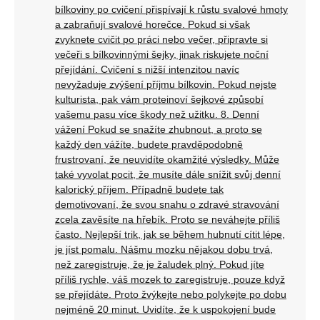
bílkoviny po cvičení přispívají k růstu svalové hmoty
a zabraňují svalové horečce. Pokud si však
zvyknete cvičit po práci nebo večer, připravte si
večeři s bílkovinnými šejky, jinak riskujete noční
přejídání. Cvičení s nižší intenzitou navíc
nevyžaduje zvýšení příjmu bílkovin. Pokud nejste
kulturista, pak vám proteinoví šejkové způsobí
vašemu pasu více škody než užitku. 8. Denní
vážení Pokud se snažíte zhubnout, a proto se
každý den vážíte, budete pravděpodobně
frustrovaní, že neuvidíte okamžité výsledky. Může
také vyvolat pocit, že musíte dále snížit svůj denní
kalorický příjem. Případně budete tak
demotivovaní, že svou snahu o zdravé stravování
zcela zavěsíte na hřebík. Proto se neváhejte příliš
často. Nejlepší trik, jak se během hubnutí cítit lépe,
je jíst pomalu. Nášmu mozku nějakou dobu trvá,
než zaregistruje, že je žaludek plný. Pokud jíte
příliš rychle, váš mozek to zaregistruje, pouze když
se přejídáte. Proto žvýkejte nebo polykejte po dobu
nejméně 20 minut. Uvidíte, že k uspokojení bude