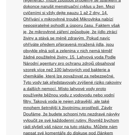
regeneraci, může způsobit problémy se spánkem a
dokonce narušit menstruační cyklus u žen. Mezi
cvičeními si vždy dejte pauzu 1 až 2 dny. 14.
Ohřívání v mikrovlnné troubě Mikrovlnka nabízí
nepopiratelné pohodlí a úsporu času. Faktem však
je, že mikrovlnné záření způsobuje, že jídlo ztrácí
živiny a stává se méně zdravým. Pokud navíc
ohříváte předem připravená mražená jídla, jsou
obvykle plná solí a zelenina v nich nemá téměř
žádné použitelné živiny. 15. Lahvová voda Podle
Národní agentury pro ochranu zdrojů obsahoval
vzorek více než 100 lahvových vod bakterie a
chemikálie, které lze považovat za nebezpečné.
Tyto vody tak představovaly zvýšené riziko rakoviny
a dalších nemocí. Místo lahvové vody proto
používejte běžnou vodu z vodovodu nebo vodní
filtry. Taková voda je nejen zdravější, ale také
mnohem šetrnější k životnímu prostředí. Závěr
Doufáme, že budete schopni tyto nezdravé návyky
vyloučit ze své každodenní rutiny. Rovněž bychom
rádi slyšeli váš názor na tuto otázku. Můžete nám
napsat své komentáře do diskuse pod článkem