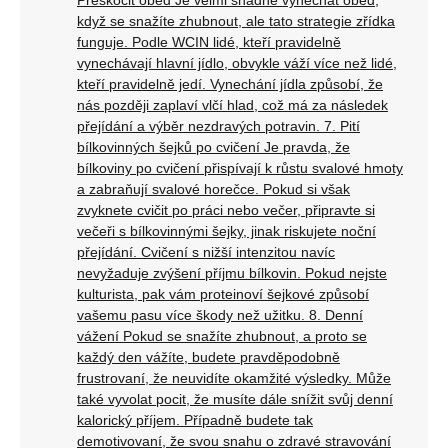
Přeskočit oběd Je velmi snadné vynechat oběd,
když se snažíte zhubnout, ale tato strategie zřídka
funguje. Podle WCIN lidé, kteří pravidelně
vynechávají hlavní jídlo, obvykle váží více než lidé,
kteří pravidelně jedí. Vynechání jídla způsobí, že
nás později zaplaví vlčí hlad, což má za následek
přejídání a výběr nezdravých potravin. 7. Pití
bílkovinných šejků po cvičení Je pravda, že
bílkoviny po cvičení přispívají k růstu svalové hmoty
a zabraňují svalové horečce. Pokud si však
zvyknete cvičit po práci nebo večer, připravte si
večeři s bílkovinnými šejky, jinak riskujete noční
přejídání. Cvičení s nižší intenzitou navíc
nevyžaduje zvýšení příjmu bílkovin. Pokud nejste
kulturista, pak vám proteinoví šejkové způsobí
vašemu pasu více škody než užitku. 8. Denní
vážení Pokud se snažíte zhubnout, a proto se
každý den vážíte, budete pravděpodobně
frustrovaní, že neuvidíte okamžité výsledky. Může
také vyvolat pocit, že musíte dále snížit svůj denní
kalorický příjem. Případně budete tak
demotivovaní, že svou snahu o zdravé stravování