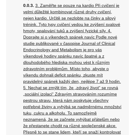
3. Zaměřte se pouze na kardio Při cvičení je
velmi důležité kombinovat různé druhy cvičení,
nejen kardio. Určitě se nezlobte na činky a silový
trénink. Tyto typy cvičení vedou ke zvýšení svalové
hmoty, spalování tuků a zvýšení fyzické síly. 4.
Doprajte si o víkendech spánek navíc Podle nové
studie publikované v časopise Journal of Clinical
Endocrinology and Metabolism je pro vás
víkendové hodiny spánku navíc špatné a z
dlouhodobého hlediska mohou vést k různým
zdravotním problémům. Místo toho, abyste o
víkendu dohnali deficit spánku, zkuste mít
pravidelný spánek každý den, nejlépe 7 až 9 hodin.
5. Nechat se zmýlit tím, že „zdravý život“ se rovná
„sociální izolaci“ Zdravým stravováním rozumíme
pestrou stravu, která nám poskytuje všechny
potřebné živiny a vyhýbá se nadměrnému množství
tuku, cukru a alkoholu. To samozřejmě
neznamená, že se začnete vyhýbat přátelům nebo
že přestanete chodit na různé společenské akce.
Přesně to se stane lidem, kteří se snaží kontrolovat