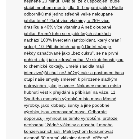
nejméně 20 minut. Uvidíte, že k uspokojení bude
stačit mnohem méně jídla. 9. Loupání jablek Podle
odborníků má jedno středně velké neloupané
jablko téměř 2krát více vlákniny, o 25% více
draslíku a 40% více vitaminu A než oloupané
jablko. Kromě toho se v jablečných slupkách
nachází 100% kvercetin (antioxidant, který chrání
srdce). 10. Pití dietních nápojů Dietní nápoje,
někdy označované jako „bez cukru“, se na první
pohled zdají jako zdravá volba. Ve skutečnosti jsou
to chemické koktejly. Umělá sladidla mají
intenzivnější chuť než běžný cukr a postupem času
otupí naše smysly směrem k přirozeně sladkým
potravinám, jako je ovoce. Nakonec mohou místo
hubnutí vést k přejídání a přibírání na váze. 11.
Spotřeba masných výrobků místo masa Masné
výrobky, jako klobásy, šunky a jiné podobné
výrobky, jsou zpracované maso. Odborníci
doporučují vyhnout se těmto výrobkům, protože
neobsahují žádné vlákniny a obsahují mnoho
konzervačních solí. Měli bychom konzumovat
alespoň 30 gramů vlákniny denně, přičemž