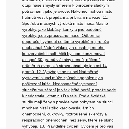
otupí naše smysly směrem k přirozeně sladkým
potravinám, jako je ovoce. Nakonec mohou místo
hubnutí vést k přejídání a přibírání na váze. 11.
Spotřeba masných výrobků místo masa Masné
výrobky, jako klobásy, šunky a jiné podobné
výrobky, jsou zpracované maso. Odborníci
doporučují vyhnout se těmto výrobkům, protože
neobsahují žádné vlákniny a obsahují mnoho
konzervačních solí. Měli bychom konzumovat
alespoň 30 gramů vlákniny denně, přičemž
průměrná evropská strava obsahuje jen asi 14
gramů. 12. Vyhýbejte se slunci Nadměrné
vystavení slunci může způsobit popáleniny a
poškození kůže. Nedostatečné vystavení
slunečnímu záření je však ještě horší, protože vede
k nedostatku vitaminu D v těle. Podle švédské
studie mají ženy s pravidelným pobytem na slunci
mnohem nižší riziko kardiovaskulárních
onemocnění, cukrovky, roztroušené sklerózy a
respiračních onemocnění než ženy, které se slunci
vyhýbají. 13. Pravidelné cvičení Cvičení je pro vás