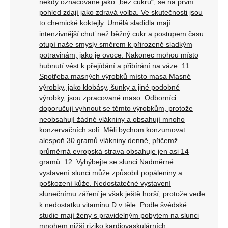
někdy označované jako „bez cukru“, se na první
pohled zdají jako zdravá volba. Ve skutečnosti jsou
to chemické koktejly. Umělá sladidla mají
intenzivnější chuť než běžný cukr a postupem času
otupí naše smysly směrem k přirozeně sladkým
potravinám, jako je ovoce. Nakonec mohou místo
hubnutí vést k přejídání a přibírání na váze. 11.
Spotřeba masných výrobků místo masa Masné
výrobky, jako klobásy, šunky a jiné podobné
výrobky, jsou zpracované maso. Odborníci
doporučují vyhnout se těmto výrobkům, protože
neobsahují žádné vlákniny a obsahují mnoho
konzervačních solí. Měli bychom konzumovat
alespoň 30 gramů vlákniny denně, přičemž
průměrná evropská strava obsahuje jen asi 14
gramů. 12. Vyhýbejte se slunci Nadměrné
vystavení slunci může způsobit popáleniny a
poškození kůže. Nedostatečné vystavení
slunečnímu záření je však ještě horší, protože vede
k nedostatku vitaminu D v těle. Podle švédské
studie mají ženy s pravidelným pobytem na slunci
mnohem nižší riziko kardiovaskulárních