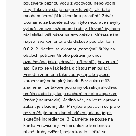
používejte běžnou vodu z vodovodu nebo vodní
filtry. Taková voda je nejen zdravější, ale také
mnohem šetrnější k životnímu prostředí. Závěr
Doufáme, že budete schopni tyto nezdravé návyky
vyloučit ze své každodenní rutiny. Rovněž bychom
rádi slyšeli váš názor na tuto otázku. Můžete nám
napsat své komentáře do diskuse pod článkem
2. Nechte se oklamat „zdravými“ štítky na
obalech potravin Mnoho potravin je dnes
označováno jako „zdravé“, „přírodní“, „bez cukru“
atd. Často se však jedná o čistou manipulaci.
Přírodní znamená také žádný čaj, ale vysoce
zpracovaný nebo plný kalorií. Bez cukru může
znamenat, že takové potraviny obsahují škodlivá
umělá sladidla, jako je sacharóza nebo aspartam
(známý neurotoxin). Jediná věc, na které opravdu
záleží, je složení jídla. Při výběru potravin se proto
nezaměřujte na reklamní sdělení, ale na jejich
skutečné ingredience. 3. Zaměřte se pouze na
kardio Při cvičení je velmi důležité kombinovat
různé druhy cvičení, nejen kardio. Určitě se