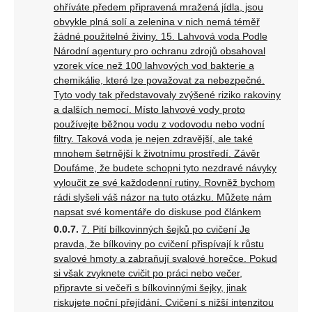
ohříváte předem připravená mražená jídla, jsou
obvykle plná solí a zelenina v nich nemá téměř
žádné použitelné živiny. 15. Lahvová voda Podle
Národní agentury pro ochranu zdrojů obsahoval
vzorek více než 100 lahvových vod bakterie a
chemikálie, které lze považovat za nebezpečné.
Tyto vody tak představovaly zvýšené riziko rakoviny
a dalších nemocí. Místo lahvové vody proto
používejte běžnou vodu z vodovodu nebo vodní
filtry. Taková voda je nejen zdravější, ale také
mnohem šetrnější k životnímu prostředí. Závěr
Doufáme, že budete schopni tyto nezdravé návyky
vyloučit ze své každodenní rutiny. Rovněž bychom
rádi slyšeli váš názor na tuto otázku. Můžete nám
napsat své komentáře do diskuse pod článkem
7. Pití bílkovinných šejků po cvičení Je
pravda, že bílkoviny po cvičení přispívají k růstu
svalové hmoty a zabraňují svalové horečce. Pokud
si však zvyknete cvičit po práci nebo večer,
připravte si večeři s bílkovinnými šejky, jinak
riskujete noční přejídání. Cvičení s nižší intenzitou