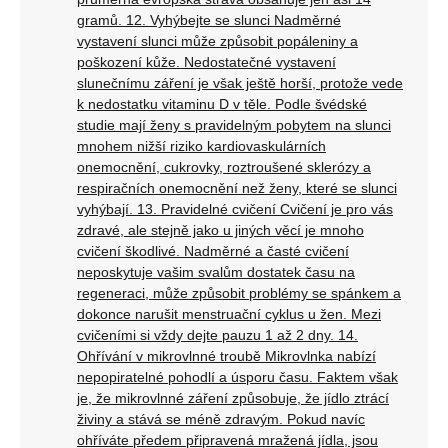
gramů. 12. Vyhýbejte se slunci Nadměrné
vystavení slunci může způsobit popáleniny a
poškození kůže. Nedostatečné vystavení
slunečnímu záření je však ještě horší, protože vede
k nedostatku vitaminu D v těle. Podle švédské
studie mají ženy s pravidelným pobytem na slunci
mnohem nižší riziko kardiovaskulárních
onemocnění, cukrovky, roztroušené sklerózy a
respiračních onemocnění než ženy, které se slunci
vyhýbají. 13. Pravidelné cvičení Cvičení je pro vás
zdravé, ale stejně jako u jiných věcí je mnoho
cvičení škodlivé. Nadměrné a časté cvičení
neposkytuje vašim svalům dostatek času na
regeneraci, může způsobit problémy se spánkem a
dokonce narušit menstruační cyklus u žen. Mezi
cvičeními si vždy dejte pauzu 1 až 2 dny. 14.
Ohřívání v mikrovlnné troubě Mikrovlnka nabízí
nepopiratelné pohodlí a úsporu času. Faktem však
je, že mikrovlnné záření způsobuje, že jídlo ztrácí
živiny a stává se méně zdravým. Pokud navíc
ohříváte předem připravená mražená jídla, jsou