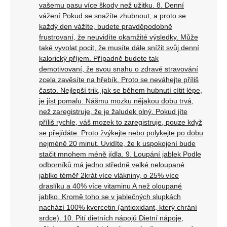
vašemu pasu více škody než užitku. 8. Denní
vážení Pokud se snažíte zhubnout, a proto se
každý den vážíte, budete pravděpodobně
frustrovaní, že neuvidíte okamžité výsledky. Může
také vyvolat pocit, že musíte dále snížit svůj denní
kalorický příjem. Případně budete tak
demotivovaní, že svou snahu o zdravé stravování
zcela zavěsíte na hřebík. Proto se neváhejte příliš
často. Nejlepší trik, jak se během hubnutí cítit lépe,
je jíst pomalu. Nášmu mozku nějakou dobu trvá,
než zaregistruje, že je žaludek plný. Pokud jíte
příliš rychle, váš mozek to zaregistruje, pouze když
se přejídáte. Proto žvýkejte nebo polykejte po dobu
nejméně 20 minut. Uvidíte, že k uspokojení bude
stačit mnohem méně jídla. 9. Loupání jablek Podle
odborníků má jedno středně velké neloupané
jablko téměř 2krát více vlákniny, o 25% více
draslíku a 40% více vitaminu A než oloupané
jablko. Kromě toho se v jablečných slupkách
nachází 100% kvercetin (antioxidant, který chrání
srdce). 10. Pití dietních nápojů Dietní nápoje,