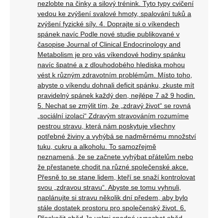
nezlobte na činky a silový trénink. Tyto typy cvičení
vedou ke zvýšení svalové hmoty, spalování tuků a
zvýšení fyzické síly. 4. Doprajte si o víkendech
spánek navíc Podle nové studie publikované v
časopise Journal of Clinical Endocrinology and
Metabolism je pro vás víkendové hodiny spánku
navíc špatné a z dlouhodobého hlediska mohou
vést k různým zdravotním problémům. Místo toho,
abyste o víkendu dohnali deficit spánku, zkuste mít
pravidelný spánek každý den, nejlépe 7 až 9 hodin.
5. Nechat se zmýlit tím, že „zdravý život“ se rovná
„sociální izolaci“ Zdravým stravováním rozumíme
pestrou stravu, která nám poskytuje všechny
potřebné živiny a vyhýbá se nadměrnému množství
tuku, cukru a alkoholu. To samozřejmě
neznamená, že se začnete vyhýbat přátelům nebo
že přestanete chodit na různé společenské akce.
Přesně to se stane lidem, kteří se snaží kontrolovat
svou „zdravou stravu“. Abyste se tomu vyhnuli,
naplánujte si stravu několik dní předem, aby bylo
stále dostatek prostoru pro společenský život. 6.