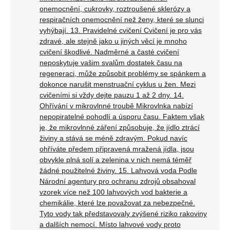
onemocnění, cukrovky, roztroušené sklerózy a
respiračních onemocnění než ženy, které se slunci
vyhýbají. 13. Pravidelné cvičení Cvičení je pro vás
zdravé, ale stejně jako u jiných věcí je mnoho
cvičení škodlivé. Nadměrné a časté cvičení
neposkytuje vašim svalům dostatek času na
regeneraci, může způsobit problémy se spánkem a
dokonce narušit menstruační cyklus u žen. Mezi
cvičeními si vždy dejte pauzu 1 až 2 dny. 14.
Ohřívání v mikrovlnné troubě Mikrovlnka nabízí
nepopiratelné pohodlí a úsporu času. Faktem však
je, že mikrovlnné záření způsobuje, že jídlo ztrácí
živiny a stává se méně zdravým. Pokud navíc
ohříváte předem připravená mražená jídla, jsou
obvykle plná solí a zelenina v nich nemá téměř
žádné použitelné živiny. 15. Lahvová voda Podle
Národní agentury pro ochranu zdrojů obsahoval
vzorek více než 100 lahvových vod bakterie a
chemikálie, které lze považovat za nebezpečné.
Tyto vody tak představovaly zvýšené riziko rakoviny
a dalších nemocí. Místo lahvové vody proto