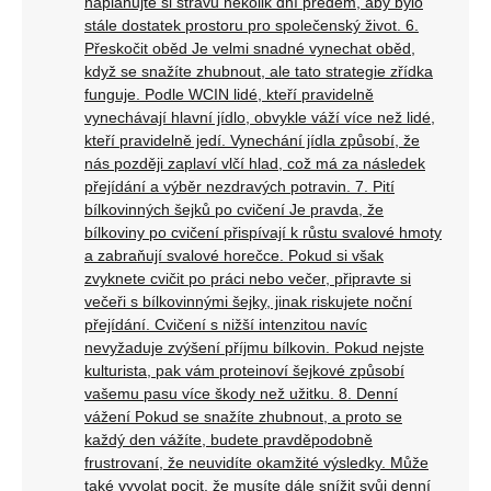
naplánujte si stravu několik dní předem, aby bylo
stále dostatek prostoru pro společenský život. 6.
Přeskočit oběd Je velmi snadné vynechat oběd,
když se snažíte zhubnout, ale tato strategie zřídka
funguje. Podle WCIN lidé, kteří pravidelně
vynechávají hlavní jídlo, obvykle váží více než lidé,
kteří pravidelně jedí. Vynechání jídla způsobí, že
nás později zaplaví vlčí hlad, což má za následek
přejídání a výběr nezdravých potravin. 7. Pití
bílkovinných šejků po cvičení Je pravda, že
bílkoviny po cvičení přispívají k růstu svalové hmoty
a zabraňují svalové horečce. Pokud si však
zvyknete cvičit po práci nebo večer, připravte si
večeři s bílkovinnými šejky, jinak riskujete noční
přejídání. Cvičení s nižší intenzitou navíc
nevyžaduje zvýšení příjmu bílkovin. Pokud nejste
kulturista, pak vám proteinoví šejkové způsobí
vašemu pasu více škody než užitku. 8. Denní
vážení Pokud se snažíte zhubnout, a proto se
každý den vážíte, budete pravděpodobně
frustrovaní, že neuvidíte okamžité výsledky. Může
také vyvolat pocit, že musíte dále snížit svůj denní