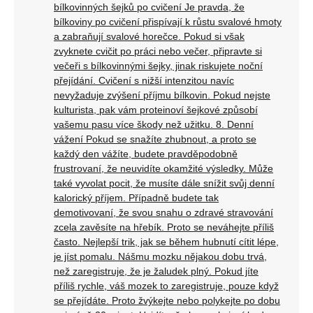
bílkovinných šejků po cvičení Je pravda, že
bílkoviny po cvičení přispívají k růstu svalové hmoty
a zabraňují svalové horečce. Pokud si však
zvyknete cvičit po práci nebo večer, připravte si
večeři s bílkovinnými šejky, jinak riskujete noční
přejídání. Cvičení s nižší intenzitou navíc
nevyžaduje zvýšení příjmu bílkovin. Pokud nejste
kulturista, pak vám proteinoví šejkové způsobí
vašemu pasu více škody než užitku. 8. Denní
vážení Pokud se snažíte zhubnout, a proto se
každý den vážíte, budete pravděpodobně
frustrovaní, že neuvidíte okamžité výsledky. Může
také vyvolat pocit, že musíte dále snížit svůj denní
kalorický příjem. Případně budete tak
demotivovaní, že svou snahu o zdravé stravování
zcela zavěsíte na hřebík. Proto se neváhejte příliš
často. Nejlepší trik, jak se během hubnutí cítit lépe,
je jíst pomalu. Nášmu mozku nějakou dobu trvá,
než zaregistruje, že je žaludek plný. Pokud jíte
příliš rychle, váš mozek to zaregistruje, pouze když
se přejídáte. Proto žvýkejte nebo polykejte po dobu