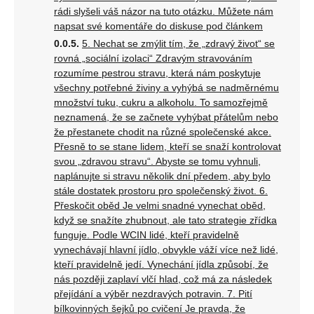
rádi slyšeli váš názor na tuto otázku. Můžete nám
napsat své komentáře do diskuse pod článkem
5. Nechat se zmýlit tím, že „zdravý život“ se
rovná „sociální izolaci“ Zdravým stravováním
rozumíme pestrou stravu, která nám poskytuje
všechny potřebné živiny a vyhýbá se nadměrnému
množství tuku, cukru a alkoholu. To samozřejmě
neznamená, že se začnete vyhýbat přátelům nebo
že přestanete chodit na různé společenské akce.
Přesně to se stane lidem, kteří se snaží kontrolovat
svou „zdravou stravu“. Abyste se tomu vyhnuli,
naplánujte si stravu několik dní předem, aby bylo
stále dostatek prostoru pro společenský život. 6.
Přeskočit oběd Je velmi snadné vynechat oběd,
když se snažíte zhubnout, ale tato strategie zřídka
funguje. Podle WCIN lidé, kteří pravidelně
vynechávají hlavní jídlo, obvykle váží více než lidé,
kteří pravidelně jedí. Vynechání jídla způsobí, že
nás později zaplaví vlčí hlad, což má za následek
přejídání a výběr nezdravých potravin. 7. Pití
bílkovinných šejků po cvičení Je pravda, že