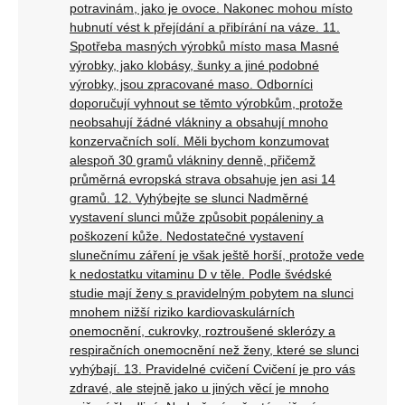
potravinám, jako je ovoce. Nakonec mohou místo
hubnutí vést k přejídání a přibírání na váze. 11.
Spotřeba masných výrobků místo masa Masné
výrobky, jako klobásy, šunky a jiné podobné
výrobky, jsou zpracované maso. Odborníci
doporučují vyhnout se těmto výrobkům, protože
neobsahují žádné vlákniny a obsahují mnoho
konzervačních solí. Měli bychom konzumovat
alespoň 30 gramů vlákniny denně, přičemž
průměrná evropská strava obsahuje jen asi 14
gramů. 12. Vyhýbejte se slunci Nadměrné
vystavení slunci může způsobit popáleniny a
poškození kůže. Nedostatečné vystavení
slunečnímu záření je však ještě horší, protože vede
k nedostatku vitaminu D v těle. Podle švédské
studie mají ženy s pravidelným pobytem na slunci
mnohem nižší riziko kardiovaskulárních
onemocnění, cukrovky, roztroušené sklerózy a
respiračních onemocnění než ženy, které se slunci
vyhýbají. 13. Pravidelné cvičení Cvičení je pro vás
zdravé, ale stejně jako u jiných věcí je mnoho