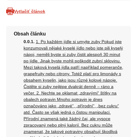
Vytlačiť článok
Obsah článku
1. Po každém jídle si umyjte zuby Pokud jste
konzumovali nějaké kyselé jídlo nebo jste pili kyselý
nápoj, neměli byste si zuby čistit alespoň 30 minut
po jídle. Jinak byste mohli poškodit zubní sklovinu.
Mezi taková kyselá jídla patří například pomeranče,
grapefruity nebo citrony. Totéž platí pro limonády s
obsahem kyselin, jako jsou různé kolové nápoje.
Čistěte si zuby nejlépe dvakrát denně – ráno a
večer. 2. Nechte se oklamat „zdravými“ štítky na
obalech potravin Mnoho potravin je dnes
označováno jako „zdravé“, „přírodní“, „bez cukru“
atd. Často se však jedná o čistou manipulaci.
Přírodní znamená také žádný čaj, ale vysoce
zpracovaný nebo plný kalorií. Bez cukru může
znamenat, že takové potraviny obsahují škodlivá