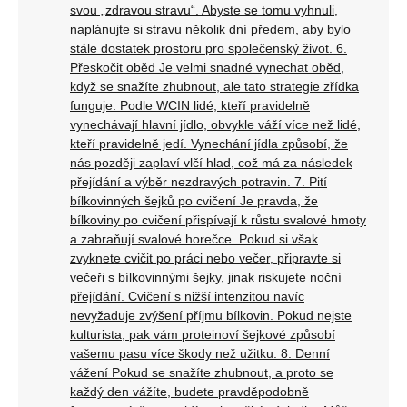
svou „zdravou stravu“. Abyste se tomu vyhnuli,
naplánujte si stravu několik dní předem, aby bylo
stále dostatek prostoru pro společenský život. 6.
Přeskočit oběd Je velmi snadné vynechat oběd,
když se snažíte zhubnout, ale tato strategie zřídka
funguje. Podle WCIN lidé, kteří pravidelně
vynechávají hlavní jídlo, obvykle váží více než lidé,
kteří pravidelně jedí. Vynechání jídla způsobí, že
nás později zaplaví vlčí hlad, což má za následek
přejídání a výběr nezdravých potravin. 7. Pití
bílkovinných šejků po cvičení Je pravda, že
bílkoviny po cvičení přispívají k růstu svalové hmoty
a zabraňují svalové horečce. Pokud si však
zvyknete cvičit po práci nebo večer, připravte si
večeři s bílkovinnými šejky, jinak riskujete noční
přejídání. Cvičení s nižší intenzitou navíc
nevyžaduje zvýšení příjmu bílkovin. Pokud nejste
kulturista, pak vám proteinoví šejkové způsobí
vašemu pasu více škody než užitku. 8. Denní
vážení Pokud se snažíte zhubnout, a proto se
každý den vážíte, budete pravděpodobně