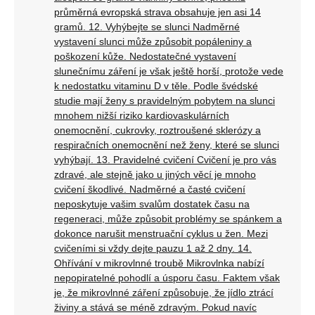
průměrná evropská strava obsahuje jen asi 14
gramů. 12. Vyhýbejte se slunci Nadměrné
vystavení slunci může způsobit popáleniny a
poškození kůže. Nedostatečné vystavení
slunečnímu záření je však ještě horší, protože vede
k nedostatku vitaminu D v těle. Podle švédské
studie mají ženy s pravidelným pobytem na slunci
mnohem nižší riziko kardiovaskulárních
onemocnění, cukrovky, roztroušené sklerózy a
respiračních onemocnění než ženy, které se slunci
vyhýbají. 13. Pravidelné cvičení Cvičení je pro vás
zdravé, ale stejně jako u jiných věcí je mnoho
cvičení škodlivé. Nadměrné a časté cvičení
neposkytuje vašim svalům dostatek času na
regeneraci, může způsobit problémy se spánkem a
dokonce narušit menstruační cyklus u žen. Mezi
cvičeními si vždy dejte pauzu 1 až 2 dny. 14.
Ohřívání v mikrovlnné troubě Mikrovlnka nabízí
nepopiratelné pohodlí a úsporu času. Faktem však
je, že mikrovlnné záření způsobuje, že jídlo ztrácí
živiny a stává se méně zdravým. Pokud navíc