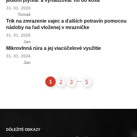
jedlom plytvať a vyhadzovať ho do koša
31. 01. 2026
Tomáš
Trik na zmrazenie vajec a ďalších potravín pomocou
nádoby na ľad vloženej v mrazničke
31. 01. 2026
Jan
Mikrovlnná rúra a jej viacúčelové využitie
31. 01. 2026
Jan
…
1
2
3
5
DÔLEŽITÉ ODKAZY