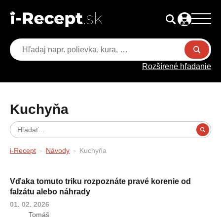
Rozšírené hľadanie
Kuchyňa
i-Recept
Návody
Kuchyňa
Vďaka tomuto triku rozpoznáte pravé korenie od
falzátu alebo náhrady
01. 02. 2026
Tomáš