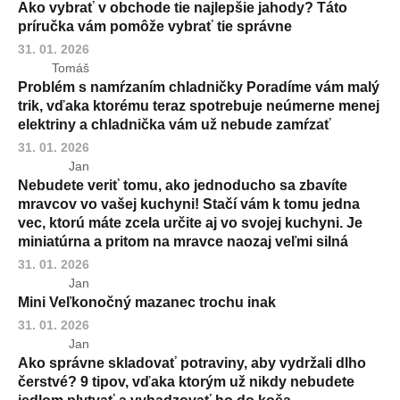
Ako vybrať v obchode tie najlepšie jahody? Táto
príručka vám pomôže vybrať tie správne
31. 01. 2026
Tomáš
Problém s namŕzaním chladničky Poradíme vám malý
trik, vďaka ktorému teraz spotrebuje neúmerne menej
elektriny a chladnička vám už nebude zamŕzať
31. 01. 2026
Jan
Nebudete veriť tomu, ako jednoducho sa zbavíte
mravcov vo vašej kuchyni! Stačí vám k tomu jedna
vec, ktorú máte zcela určite aj vo svojej kuchyni. Je
miniatúrna a pritom na mravce naozaj veľmi silná
31. 01. 2026
Jan
Mini Veľkonočný mazanec trochu inak
31. 01. 2026
Jan
Ako správne skladovať potraviny, aby vydržali dlho
čerstvé? 9 tipov, vďaka ktorým už nikdy nebudete