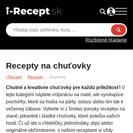
Rozšírené hľadanie
Recepty na chuťovky
i-Recept
Recepty
chuťovky
Chutné a kreatívne chuťovky pre každú príležitosť!
V
tejto kategórii nájdete
inšpiráciu na malé, ale vynikajúce
pochúťky
, ktoré sa hodia na párty, oslavy alebo len tak k
večernej zábave. Vyberte si z širokej ponuky receptov na
slané, pikantné i sladké chuťovky, ktoré potešia vašich
hostí. Či už ide o chlebíčky, jednohubky, dipy alebo
originálne občerstvenie, s našimi receptami si vždy