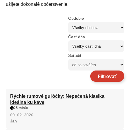
užijete dokonalé občerstvenie.
Obdobie
Časť dňa
Seřadiť
Filtrovať
Rýchle rumové guľôčky: Nepečená klasika
ideálna ku káve
25 minút
09. 02. 2026
Jan