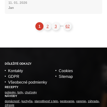
11. 01. 2026
Jan
…
1
2
3
62
DÔLEŽITÉ ODKAZY
Kontakty
Cookies
GDPR
Sitemap
Všeobecné podmienky
RECEPTY
polievky
torty
chuťovky
NÁVODY
domácnosť
kuchyňa
starostlivosť o telo
pestovanie
varenie
záhrada
zdravie