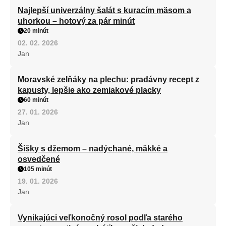
Najlepší univerzálny šalát s kuracím mäsom a
uhorkou – hotový za pár minút
20 minút
02. 02. 2026
Jan
Moravské zelňáky na plechu: pradávny recept z
kapusty, lepšie ako zemiakové placky
60 minút
27. 01. 2026
Jan
Šišky s džemom – nadýchané, mäkké a
osvedčené
105 minút
19. 01. 2026
Jan
Vynikajúci veľkonočný rosol podľa starého