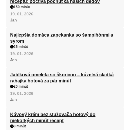
receptu: poctivá pochúťka našich dedov
150 minút
19. 01. 2026
Jan
Najlepšia domáca zapekanka so šampiňónmi a
syrom
25 minút
19. 01. 2026
Jan
Jablková omeleta so škoricou – kúzelná sladká
raňajka hotová za pár minút
20 minút
19. 01. 2026
Jan
Kávový krém bez stužovača hotový do
niekoľkých minút recept
0 minút