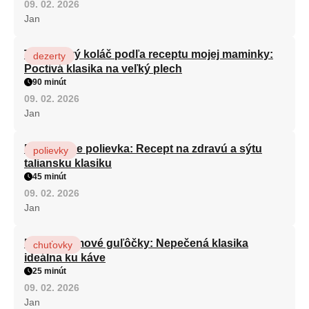
09. 02. 2026
Jan
Tvarohový koláč podľa receptu mojej maminky:
dezerty
Poctivá klasika na veľký plech
90 minút
09. 02. 2026
Jan
Minestrone polievka: Recept na zdravú a sýtu
polievky
taliansku klasiku
45 minút
09. 02. 2026
Jan
Rýchle rumové guľôčky: Nepečená klasika
chuťovky
ideálna ku káve
25 minút
09. 02. 2026
Jan