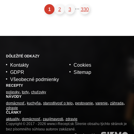
…
1
2
3
330
DÔLEŽITÉ ODKAZY
Kontakty
Cookies
GDPR
Sitemap
Všeobecné podmienky
RECEPTY
polievky
torty
chuťovky
NÁVODY
domácnosť
kuchyňa
starostlivosť o telo
pestovanie
varenie
záhrada
zdravie
ČLÁNKY
aktuality
domácnosť
zaujímavosti
zdravie
Copyright © 2017 - 2026 www.i-Recept.sk Šírenie obsahu týchto stránok je
bez písomného súhlasu autorov zakázané.