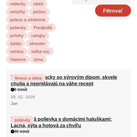
nátierky
obed
Filtrovať
omáčky
pečivo
polevy a zdobenie
polievky
Predjedlá
prílohy
raňajky
šaláty
silvester
večera
veľká noc
Vianoce
zima
Brokolicové placky so sýrovým dipom, skvele
fitness a diéta
chutia a nepridávajú na váhe recept
0 minút
09. 02. 2026
Jan
Zeleninová polievka s domácimi haluškami:
polievky
Lacná, sýta a hotová za chvíľu
40 minút