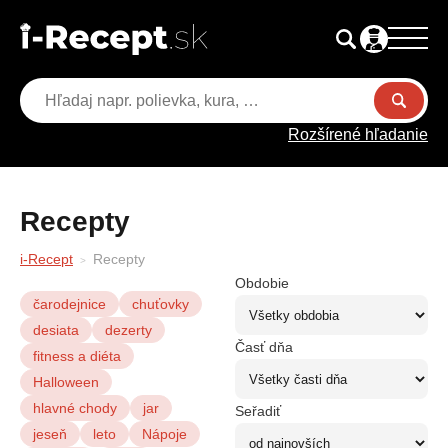
Rozšírené hľadanie
Recepty
i-Recept
Recepty
Obdobie
čarodejnice
chuťovky
desiata
dezerty
Časť dňa
fitness a diéta
Halloween
hlavné chody
jar
Seřadiť
jeseň
leto
Nápoje