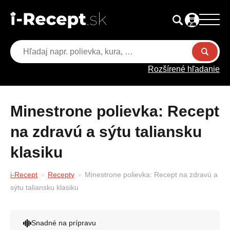
Rozšírené hľadanie
Minestrone polievka: Recept
na zdravú a sýtu taliansku
klasiku
i-Recept
Recepty
Minestrone polievka: Recept na zdravú a
sýtu taliansku klasiku
Snadné na prípravu