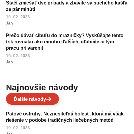
Stačí zmiešať dve prísady a zbavíte sa suchého kašľa
za pár minút!
10. 02. 2026
Jan
Prečo dávať cibuľu do mrazničky? Vyskúšajte tento
trik rovnako ako mnoho ďalších, uľahčíte si tým
prácu pri varení!
10. 02. 2026
Jan
Najnovšie návody
Ďalšie návody
Pätové ostruhy: Neznesiteľná bolesť, ktorá má však
riešenie v podobe tradičných liečebných metód
10. 02. 2026
Jan