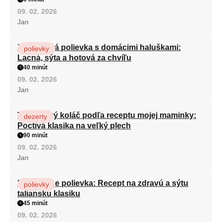
09. 02. 2026
Jan
Zeleninová polievka s domácimi haluškami:
polievky
Lacná, sýta a hotová za chvíľu
40 minút
09. 02. 2026
Jan
Tvarohový koláč podľa receptu mojej maminky:
dezerty
Poctivá klasika na veľký plech
90 minút
09. 02. 2026
Jan
Minestrone polievka: Recept na zdravú a sýtu
polievky
taliansku klasiku
45 minút
09. 02. 2026