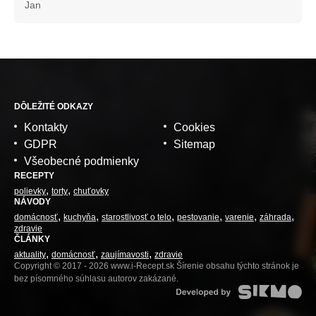
Jan
DÔLEŽITÉ ODKAZY
Kontakty
Cookies
GDPR
Sitemap
Všeobecné podmienky
RECEPTY
polievky
torty
chuťovky
NÁVODY
domácnosť
kuchyňa
starostlivosť o telo
pestovanie
varenie
záhrada
zdravie
ČLÁNKY
aktuality
domácnosť
zaujímavosti
zdravie
Copyright © 2017 - 2026 www.i-Recept.sk Šírenie obsahu týchto stránok je
bez písomného súhlasu autorov zakázané.