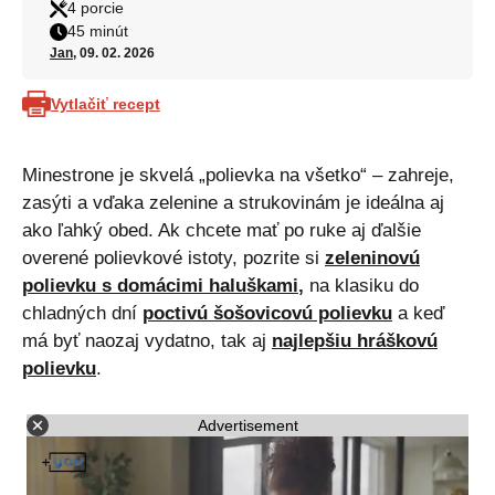
4 porcie
45 minút
Jan
, 09. 02. 2026
Vytlačiť recept
Minestrone je skvelá „polievka na všetko“ – zahreje,
zasýti a vďaka zelenine a strukovinám je ideálna aj
ako ľahký obed. Ak chcete mať po ruke aj ďalšie
overené polievkové istoty, pozrite si
zeleninovú
polievku s domácimi haluškami
,
na klasiku do
chladných dní
poctivú šošovicovú polievku
a keď
má byť naozaj vydatno, tak aj
najlepšiu hráškovú
polievku
.
Advertisement