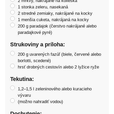
2 mrkvy, nakrájané na kolieska
1 stonka zeleru, nasekaná
2 stredné zemiaky, nakrájané na kocky
1 menšia cuketa, nakrájaná na kocky
200 g paradajok (čerstvo nakrájané alebo
paradajkové pyré)
Strukoviny a príloha:
200 g uvarených fazúľ (biele, červené alebo
borlotti, scedené)
hrsť drobných cestovín alebo 2 lyžice ryže
Tekutina:
1,2–1,5 l zeleninového alebo kuracieho
vývaru
(možno nahradiť vodou)
Dochutenie: