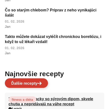
Čo so starým chlebom? Priprav z neho vynikajúci
šalát
01. 02. 2026
Jan
Takto můžete dokázat vyléčít chronickou boreliózu, i
když to už lékaři vzdali!
01. 02. 2026
Jan
Najnovšie recepty
Ďalšie recepty
Brokolicové placky so sýrovým dipom, skvele
fitness a diéta
chutia a nepridávajú na váhe recept
0 minút