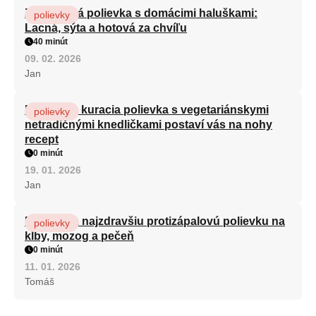
Zeleninová polievka s domácimi haluškami:
polievky
Lacná, sýta a hotová za chvíľu
40 minút
09. 02. 2026
Jan
Babičkina kuracia polievka s vegetariánskymi
polievky
netradičnými knedličkami postaví vás na nohy
recept
0 minút
19. 01. 2026
Jan
Recept na najzdravšiu protizápalovú polievku na
polievky
kĺby, mozog a pečeň
0 minút
11. 01. 2026
Tomáš