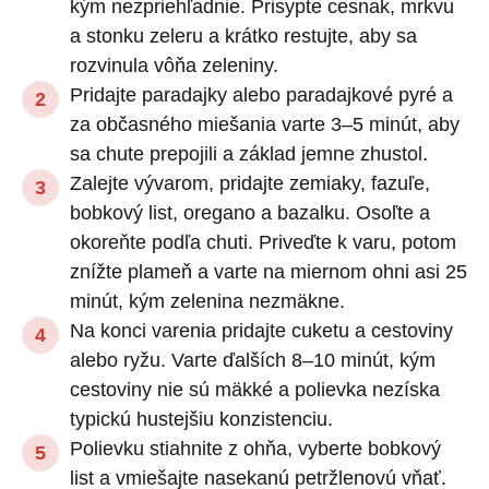
kým nezpriehľadnie. Prisypte cesnak, mrkvu
a stonku zeleru a krátko restujte, aby sa
rozvinula vôňa zeleniny.
Pridajte paradajky alebo paradajkové pyré a
za občasného miešania varte 3–5 minút, aby
sa chute prepojili a základ jemne zhustol.
Zalejte vývarom, pridajte zemiaky, fazuľe,
bobkový list, oregano a bazalku. Osoľte a
okoreňte podľa chuti. Priveďte k varu, potom
znížte plameň a varte na miernom ohni asi 25
minút, kým zelenina nezmäkne.
Na konci varenia pridajte cuketu a cestoviny
alebo ryžu. Varte ďalších 8–10 minút, kým
cestoviny nie sú mäkké a polievka nezíska
typickú hustejšiu konzistenciu.
Polievku stiahnite z ohňa, vyberte bobkový
list a vmiešajte nasekanú petržlenovú vňať.