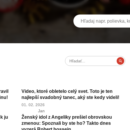
ravil
Video, ktoré obletelo celý svet. Toto je ten
inu!
najlepší svadobný tanec, aký ste kedy videli!
01. 02. 2026
Jan
k ju
Ženský idol z Angeliky prešiel obrovskou
zmenou: Spoznali by ste ho? Takto dnes
vyzerá Robert hossein