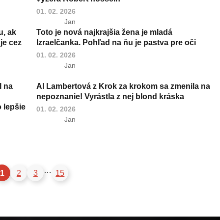
01. 02. 2026
Jan
, ak
Toto je nová najkrajšia žena je mladá
je cez
Izraelčanka. Pohľad na ňu je pastva pre oči
01. 02. 2026
Jan
l na
Al Lambertová z Krok za krokom sa zmenila na
nepoznanie! Vyrástla z nej blond kráska
 lepšie
01. 02. 2026
Jan
…
1
2
3
15