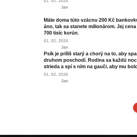
01. 02. 2026
Jan
Máte doma túto vzácnu 200 Kč bankovku
áno, tak sa stanete milionárom. Jej cena 
700 tisíc korún.
01. 02. 2026
Jan
Psík je príliš starý a chorý na to, aby spa
druhom poschodí. Rodina sa každú noc
strieda a spí s ním na gauči, aby mu bolo
01. 02. 2026
Jan