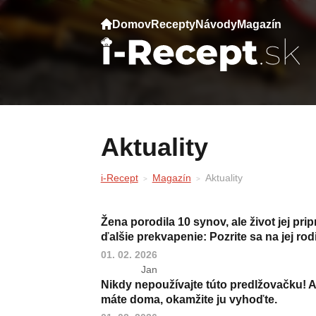
Domov
Recepty
Návody
Magazín
Aktuality
i-Recept
Magazín
Aktuality
Žena porodila 10 synov, ale život jej prip
ďalšie prekvapenie: Pozrite sa na jej rod
01. 02. 2026
Jan
Nikdy nepoužívajte túto predlžovačku! A
máte doma, okamžite ju vyhoďte.