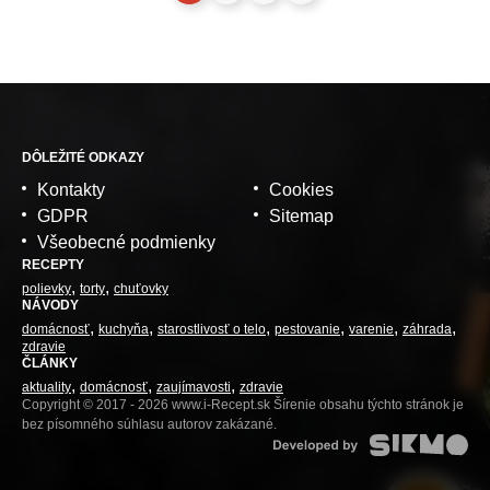
DÔLEŽITÉ ODKAZY
Kontakty
Cookies
GDPR
Sitemap
Všeobecné podmienky
RECEPTY
polievky
torty
chuťovky
NÁVODY
domácnosť
kuchyňa
starostlivosť o telo
pestovanie
varenie
záhrada
zdravie
ČLÁNKY
aktuality
domácnosť
zaujímavosti
zdravie
Copyright © 2017 - 2026 www.i-Recept.sk Šírenie obsahu týchto stránok je
bez písomného súhlasu autorov zakázané.