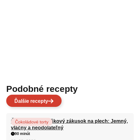
Podobné recepty
Ďalšie recepty
Čokoládovo-orieškový zákusok na plech: Jemný,
Čokoládové torty
vláčny a neodolateľný
90 minút