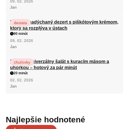
09. 02. 2026
Jan
Ľahký a nadýchaný dezert s piškótovým krémom,
desiata
ktorý sa rozplýva v ústach
90 minút
09. 02. 2026
Jan
Najlepší univerzálny šalát s kuracím mäsom a
chuťovky
uhorkou – hotový za pár minút
20 minút
02. 02. 2026
Jan
Najlepšie hodnotené