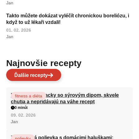
Jan
Takto můžete dokázat vyléčít chronickou boreliózu, i
když to už lékaři vzdali!
01. 02. 2026
Jan
Najnovšie recepty
Ďalšie recepty
Brokolicové placky so sýrovým dipom, skvele
fitness a diéta
chutia a nepridávajú na váhe recept
0 minút
09. 02. 2026
Jan
Zeleninová polievka s domácimi haluškami:
polievky