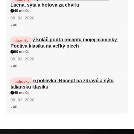
Lacná, sýta a hotová za chvíľu
40 minút
09. 02. 2026
Jan
Tvarohový koláč podľa receptu mojej maminky:
dezerty
Poctivá klasika na veľký plech
90 minút
09. 02. 2026
Jan
Minestrone polievka: Recept na zdravú a sýtu
polievky
taliansku klasiku
45 minút
09. 02. 2026
Jan