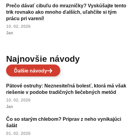
Prečo dávať cibuľu do mrazničky? Vyskúšajte tento
trik rovnako ako mnoho ďalších, uľahčíte si tým
prácu pri varení!
10. 02. 2026
Jan
Najnovšie návody
Ďalšie návody
Pätové ostruhy: Neznesiteľná bolesť, ktorá má však
riešenie v podobe tradičných liečebných metód
10. 02. 2026
Jan
Čo so starým chlebom? Priprav z neho vynikajúci
šalát
01. 02. 2026