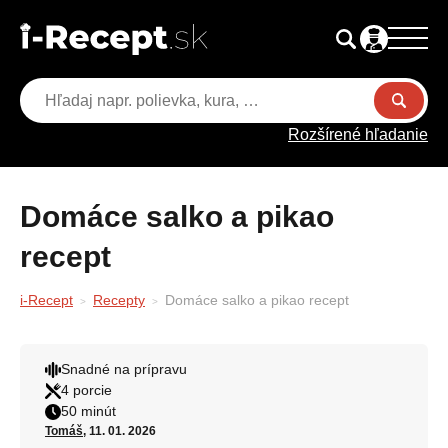
Rozšírené hľadanie
Domáce salko a pikao
recept
i-Recept
Recepty
Domáce salko a pikao recept
Snadné na prípravu
4 porcie
50 minút
Tomáš
, 11. 01. 2026