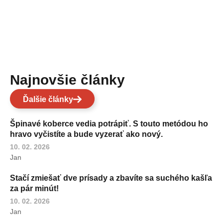
Najnovšie články
Ďalšie články
Špinavé koberce vedia potrápiť. S touto metódou ho
hravo vyčistíte a bude vyzerať ako nový.
10. 02. 2026
Jan
Stačí zmiešať dve prísady a zbavíte sa suchého kašľa
za pár minút!
10. 02. 2026
Jan