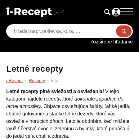
Rozšírené hľadanie
Letné recepty
i-Recept
Recepty
leto
Letné recepty plné sviežosti a osvieženia!
V tejto
kategórii nájdete
recepty, ktoré dokonale zapadajú do
letnej atmosféry
. Objavte osviežujúce šaláty, ľahké jedlá,
chutné grilovanie a sladké letné dezerty, ktoré vás
osviežia v horúcich dňoch. Leto je obdobím, keď môžete
využiť čerstvé ovocie, zeleninu a bylinky, ktoré prinášajú
do jedál veľa chuti a zdravia.