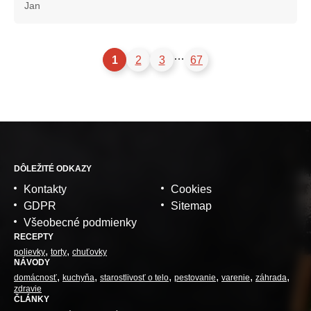
Jan
…
1
2
3
67
DÔLEŽITÉ ODKAZY
Kontakty
Cookies
GDPR
Sitemap
Všeobecné podmienky
RECEPTY
polievky
torty
chuťovky
NÁVODY
domácnosť
kuchyňa
starostlivosť o telo
pestovanie
varenie
záhrada
zdravie
ČLÁNKY