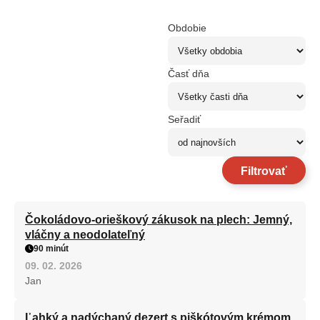
Obdobie
Časť dňa
Seřadiť
Filtrovať
Čokoládovo-orieškový zákusok na plech: Jemný,
vláčny a neodolateľný
90 minút
09. 02. 2026
Jan
Ľahký a nadýchaný dezert s piškótovým krémom,