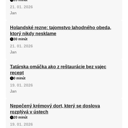
35 minút
21. 01. 2026
Jan
Holandské rezne: tajomstvo lahodného obeda,
ktorý nikdy nesklame
30 minút
21. 01. 2026
Jan
Tatárska omáčka ako z reštaurácie bez vajec
recept
0 minút
19. 01. 2026
Jan
Nepečený krémový dort, který se doslova
rozplývá v ústech
20 minút
19. 01. 2026