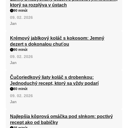
ktorý sa rozplýva v ústach
90 minút
09. 02. 2026
Jan
Krémový jablkový koláč s kokosom: Jemný
dezert s dokonalou chuťou
90 minút
09. 02. 2026
Jan
Čučoriedkový liaty koláč s drobenkou:
Jednoduchý recept, ktorý sa vždy podarí
80 minút
09. 02. 2026
Jan
Najlepšia kôprová omáčka pod slnkom: poctivý
recept ako od babičky