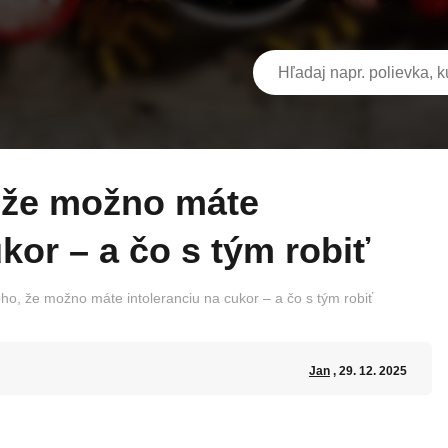
kor – a čo s tým robiť
oho, že možno máte intoleranciu na cukor – a čo s tým robiť
Jan
, 29. 12. 2025