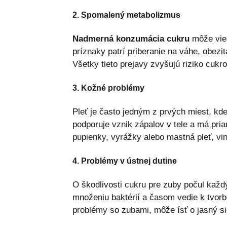
2. Spomalený metabolizmus
Nadmerná konzumácia cukru
môže vies
príznaky patrí priberanie na váhe, obezit
Všetky tieto prejavy zvyšujú riziko cukr
3. Kožné problémy
Pleť je často jedným z prvých miest, kd
podporuje vznik zápalov v tele a má pri
pupienky, vyrážky alebo mastná pleť, vin
4. Problémy v ústnej dutine
O škodlivosti cukru pre zuby počul každ
množeniu baktérií a časom vedie k tvorb
problémy so zubami, môže ísť o jasný s