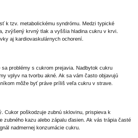
ť k tzv. metabolickému syndrómu. Medzi typické
a, zvýšený krvný tlak a vyššia hladina cukru v krvi.
ovky aj kardiovaskulárnych ochorení.
e sa problémy s cukrom prejavia. Nadbytok cukru
amy vplyv na tvorbu akné. Ak sa vám často objavujú
níkom môže byť práve príliš veľa cukru v strave.
ý. Cukor poškodzuje zubnú sklovinu, prispieva k
e zubného kazu alebo zápalu ďasien. Ak vás trápia časté
ignál nadmernej konzumácie cukru.