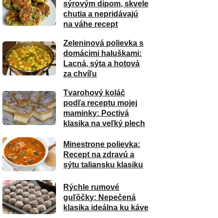
sýrovým dipom, skvele
chutia a nepridávajú
na váhe recept
Zeleninová polievka s
domácimi haluškami:
Lacná, sýta a hotová
za chvíľu
Tvarohový koláč
podľa receptu mojej
maminky: Poctivá
klasika na veľký plech
Minestrone polievka:
Recept na zdravú a
sýtu taliansku klasiku
Rýchle rumové
guľôčky: Nepečená
klasika ideálna ku káve