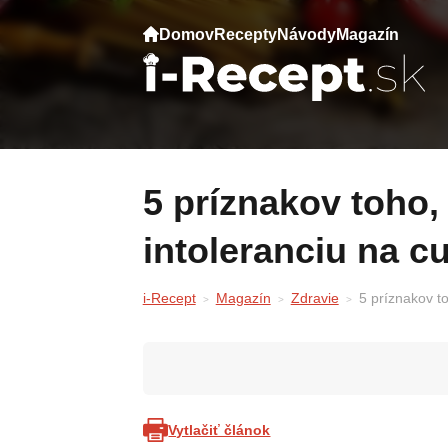
Domov
Recepty
Návody
Magazín
5 príznakov toho, že možno máte
intoleranciu na cu
i-Recept
Magazín
Zdravie
5 príznakov t
Vytlačiť článok