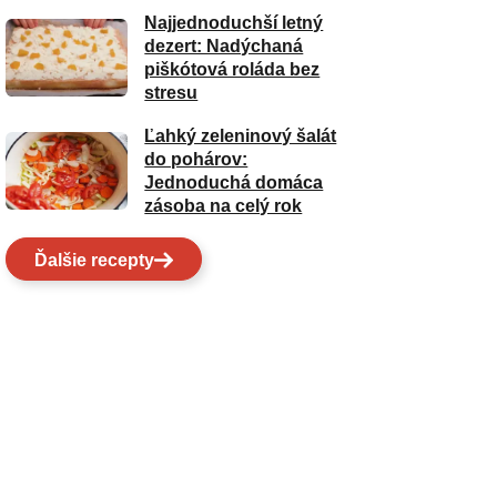
Najjednoduchší letný
dezert: Nadýchaná
piškótová roláda bez
stresu
Ľahký zeleninový šalát
do pohárov:
Jednoduchá domáca
zásoba na celý rok
Ďalšie recepty