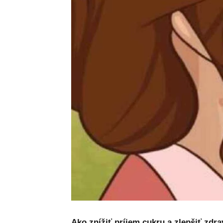
Ako znížiť príjem cukru a zlepšiť zdra