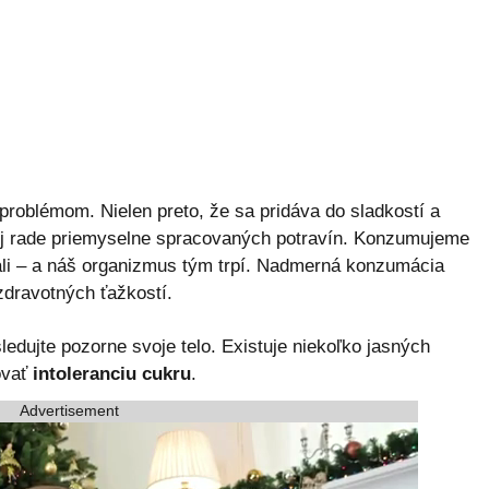
problémom. Nielen preto, že sa pridáva do sladkostí a
celej rade priemyselne spracovaných potravín. Konzumujeme
ali – a náš organizmus tým trpí. Nadmerná konzumácia
zdravotných ťažkostí.
edujte pozorne svoje telo. Existuje niekoľko jasných
ovať
intoleranciu cukru
.
Advertisement