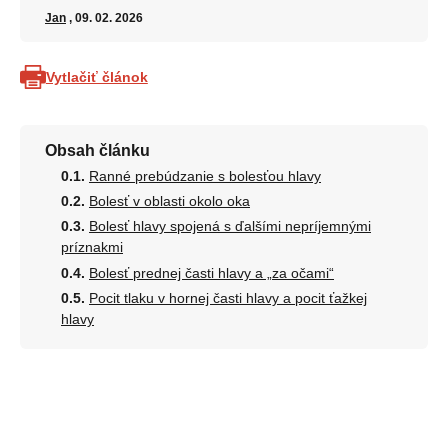
Jan
, 09. 02. 2026
Vytlačiť článok
Obsah článku
Ranné prebúdzanie s bolesťou hlavy
Bolesť v oblasti okolo oka
Bolesť hlavy spojená s ďalšími nepríjemnými
príznakmi
Bolesť prednej časti hlavy a „za očami“
Pocit tlaku v hornej časti hlavy a pocit ťažkej
hlavy