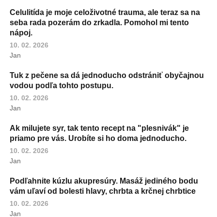
Celulitída je moje celoživotné trauma, ale teraz sa na
seba rada pozerám do zrkadla. Pomohol mi tento
nápoj.
10. 02. 2026
Jan
Tuk z pečene sa dá jednoducho odstrániť obyčajnou
vodou podľa tohto postupu.
10. 02. 2026
Jan
Ak milujete syr, tak tento recept na "plesnivák" je
priamo pre vás. Urobíte si ho doma jednoducho.
10. 02. 2026
Jan
Podľahnite kúzlu akupresúry. Masáž jediného bodu
vám uľaví od bolesti hlavy, chrbta a krčnej chrbtice
10. 02. 2026
Jan