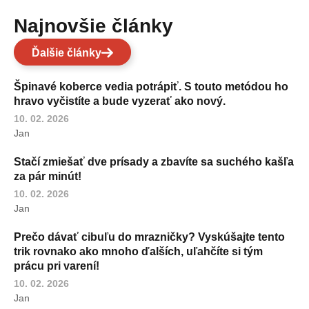
Najnovšie články
Ďalšie články
Špinavé koberce vedia potrápiť. S touto metódou ho
hravo vyčistíte a bude vyzerať ako nový.
10. 02. 2026
Jan
Stačí zmiešať dve prísady a zbavíte sa suchého kašľa
za pár minút!
10. 02. 2026
Jan
Prečo dávať cibuľu do mrazničky? Vyskúšajte tento
trik rovnako ako mnoho ďalších, uľahčíte si tým
prácu pri varení!
10. 02. 2026
Jan