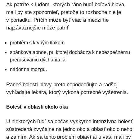
Ak patríte k ľuďom, ktorých ráno budí boľavá hlava,
mali by ste zpozornieť, pretože to rozhodne nie je
v poriadku. Príčin môže byť viac a medzi tie
najzávažnejšie môže patriť
problém s krvným tlakom
spánková apnoe, pri ktorej dochádza k nebezpečnému
prerušovaniu dýchania, a
nádor na mozgu.
Ranné bolesti hlavy preto nepodceňujte a radšej
vyhľadajte lekára, ktorý vykoná potrebné vyšetrenia.
Bolesť v oblasti okolo oka
U niektorých ľudí sa občas vyskytne intenzívna bolesť
sústredená zvyčajne na jedno oko a oblasť okolo neho
a za ním. Ak sa tento problém objaví aj u vás, mali by