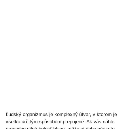
Ľudský organizmus je komplexný útvar, v ktorom je
všetko určitým spôsobom prepojené. Ak vás náhle
prepadne silná bolesť hlavy, môže aj doba výskytu