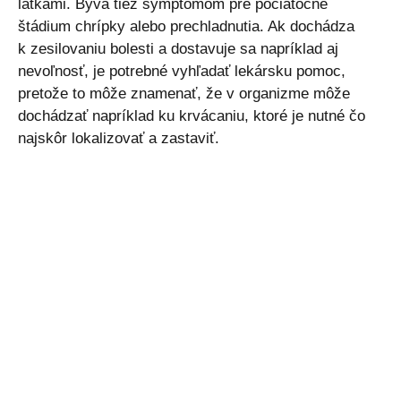
látkami. Býva tiež symptómom pre počiatočné
štádium chrípky alebo prechladnutia. Ak dochádza
k zesilovaniu bolesti a dostavuje sa napríklad aj
nevoľnosť, je potrebné vyhľadať lekársku pomoc,
pretože to môže znamenať, že v organizme môže
dochádzať napríklad ku krvácaniu, ktoré je nutné čo
najskôr lokalizovať a zastaviť.