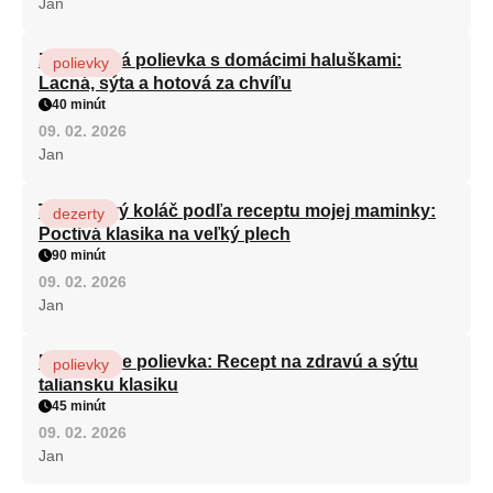
Jan
Zeleninová polievka s domácimi haluškami:
polievky
Lacná, sýta a hotová za chvíľu
40 minút
09. 02. 2026
Jan
Tvarohový koláč podľa receptu mojej maminky:
dezerty
Poctivá klasika na veľký plech
90 minút
09. 02. 2026
Jan
Minestrone polievka: Recept na zdravú a sýtu
polievky
taliansku klasiku
45 minút
09. 02. 2026
Jan