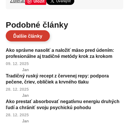
Uložit
Zdieľať
Podobné články
Ďalšie články
Ako správne nasoliť a naložiť mäso pred údením:
profesionálne aj tradičné metódy krok za krokom
09. 12. 2025
Jan
Tradičný ruský recept z červenej repy: podpora
pečene, čriev, obličiek a krvného tlaku
28. 12. 2025
Jan
Ako prestať absorbovať negatívnu energiu druhých
ľudí a chrániť svoju psychickú pohodu
28. 12. 2025
Jan