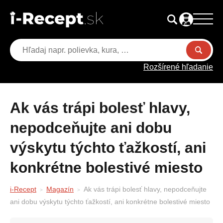
Rozšírené hľadanie
Ak vás trápi bolesť hlavy,
nepodceňujte ani dobu
výskytu týchto ťažkostí, ani
konkrétne bolestivé miesto
i-Recept
Magazín
Ak vás trápi bolesť hlavy, nepodceňujte
ani dobu výskytu týchto ťažkostí, ani konkrétne bolestivé miesto