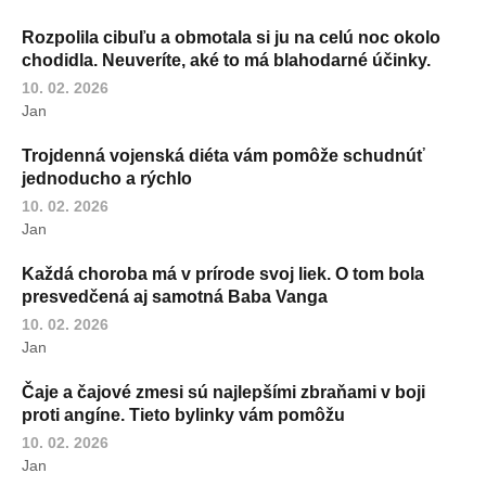
Rozpolila cibuľu a obmotala si ju na celú noc okolo
chodidla. Neuveríte, aké to má blahodarné účinky.
10. 02. 2026
Jan
Trojdenná vojenská diéta vám pomôže schudnúť
jednoducho a rýchlo
10. 02. 2026
Jan
Každá choroba má v prírode svoj liek. O tom bola
presvedčená aj samotná Baba Vanga
10. 02. 2026
Jan
Čaje a čajové zmesi sú najlepšími zbraňami v boji
proti angíne. Tieto bylinky vám pomôžu
10. 02. 2026
Jan