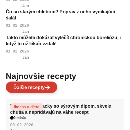
Jan
Čo so starým chlebom? Priprav z neho vynikajúci
šalát
01. 02. 2026
Jan
Takto můžete dokázat vyléčít chronickou boreliózu, i
když to už lékaři vzdali!
01. 02. 2026
Jan
Najnovšie recepty
Ďalšie recepty
Brokolicové placky so sýrovým dipom, skvele
fitness a diéta
chutia a nepridávajú na váhe recept
0 minút
09. 02. 2026