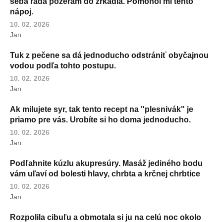
seba rada pozerám do zrkadla. Pomohol mi tento
nápoj.
10. 02. 2026
Jan
Tuk z pečene sa dá jednoducho odstrániť obyčajnou
vodou podľa tohto postupu.
10. 02. 2026
Jan
Ak milujete syr, tak tento recept na "plesnivák" je
priamo pre vás. Urobíte si ho doma jednoducho.
10. 02. 2026
Jan
Podľahnite kúzlu akupresúry. Masáž jediného bodu
vám uľaví od bolesti hlavy, chrbta a krčnej chrbtice
10. 02. 2026
Jan
Rozpolila cibuľu a obmotala si ju na celú noc okolo