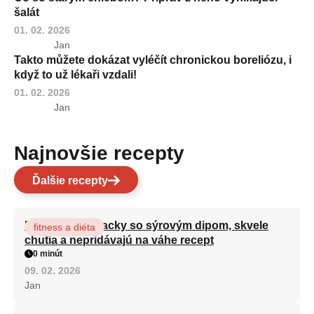
šalát
01. 02. 2026
Jan
Takto můžete dokázat vyléčít chronickou boreliózu, i
když to už lékaři vzdali!
01. 02. 2026
Jan
Najnovšie recepty
Ďalšie recepty
Brokolicové placky so sýrovým dipom, skvele
fitness a diéta
chutia a nepridávajú na váhe recept
0 minút
09. 02. 2026
Jan