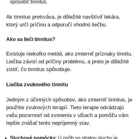
spôsobiť tinnitus.
Ak tinnitus pretrváva, je dôležité navštíviť lekára,
ktorý určí príčinu a odporučí vhodnú liečbu.
Ako sa lieči tinnitus?
Existuje niekoľko metód, ako zmierniť príznaky tinnitu.
Liečba závisí od príčiny problému, a preto je dôležité
zistiť, čo tinnitus spôsobuje.
Liečba zvukového tinnitu
Jedným z účinných spôsobov, ako zmierniť tinnitus, je
použitie zvukových terapií. Tieto terapie odvádzajú
vašu pozornosť od zvonenia v ušiach a pomôžu vám
lepšie znášať tento nepríjemný stav.
Sluchové pomôcky
: U osôb so stratou sluchu je