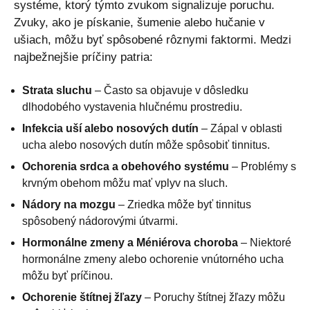
systéme, ktorý týmto zvukom signalizuje poruchu.
Zvuky, ako je pískanie, šumenie alebo hučanie v
ušiach, môžu byť spôsobené rôznymi faktormi. Medzi
najbežnejšie príčiny patria:
Strata sluchu
– Často sa objavuje v dôsledku
dlhodobého vystavenia hlučnému prostrediu.
Infekcia uší alebo nosových dutín
– Zápal v oblasti
ucha alebo nosových dutín môže spôsobiť tinnitus.
Ochorenia srdca a obehového systému
– Problémy s
krvným obehom môžu mať vplyv na sluch.
Nádory na mozgu
– Zriedka môže byť tinnitus
spôsobený nádorovými útvarmi.
Hormonálne zmeny a Méniérova choroba
– Niektoré
hormonálne zmeny alebo ochorenie vnútorného ucha
môžu byť príčinou.
Ochorenie štítnej žľazy
– Poruchy štítnej žľazy môžu