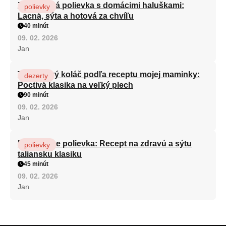
Zeleninová polievka s domácimi haluškami:
polievky
Lacná, sýta a hotová za chvíľu
40 minút
09. 02. 2026
Jan
Tvarohový koláč podľa receptu mojej maminky:
dezerty
Poctivá klasika na veľký plech
90 minút
09. 02. 2026
Jan
Minestrone polievka: Recept na zdravú a sýtu
polievky
taliansku klasiku
45 minút
09. 02. 2026
Jan