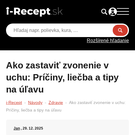
Rozšírené hľadanie
Ako zastaviť zvonenie v
uchu: Príčiny, liečba a tipy
na úľavu
i-Recept
Návody
Zdravie
Ako zastaviť zvonenie v uchu:
Príčiny, liečba a tipy na úľavu
Jan
, 29. 12. 2025