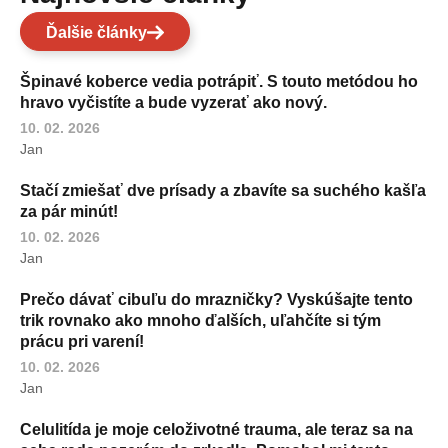
Ďalšie články
Špinavé koberce vedia potrápiť. S touto metódou ho
hravo vyčistíte a bude vyzerať ako nový.
10. 02. 2026
Jan
Stačí zmiešať dve prísady a zbavíte sa suchého kašľa
za pár minút!
10. 02. 2026
Jan
Prečo dávať cibuľu do mrazničky? Vyskúšajte tento
trik rovnako ako mnoho ďalších, uľahčíte si tým
prácu pri varení!
10. 02. 2026
Jan
Celulitída je moje celoživotné trauma, ale teraz sa na