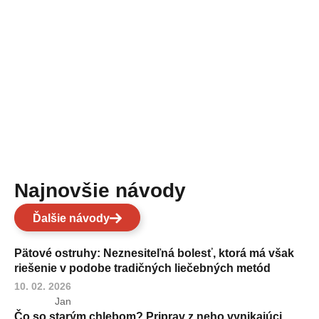
Najnovšie návody
Ďalšie návody
Pätové ostruhy: Neznesiteľná bolesť, ktorá má však
riešenie v podobe tradičných liečebných metód
10. 02. 2026
Jan
Čo so starým chlebom? Priprav z neho vynikajúci