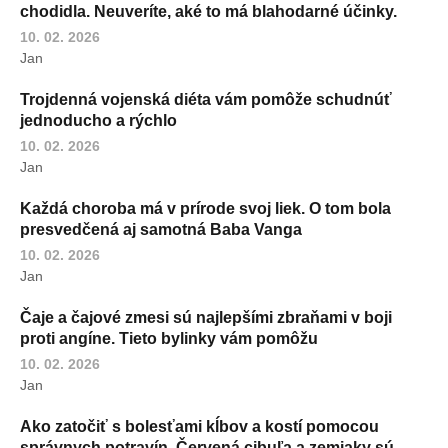
chodidla. Neuveríte, aké to má blahodarné účinky.
10. 02. 2026
Jan
Trojdenná vojenská diéta vám pomôže schudnúť
jednoducho a rýchlo
10. 02. 2026
Jan
Každá choroba má v prírode svoj liek. O tom bola
presvedčená aj samotná Baba Vanga
10. 02. 2026
Jan
Čaje a čajové zmesi sú najlepšími zbraňami v boji
proti angíne. Tieto bylinky vám pomôžu
10. 02. 2026
Jan
Ako zatočiť s bolesťami kĺbov a kostí pomocou
správnych potravín. Červená cibuľa a zemiaky sú