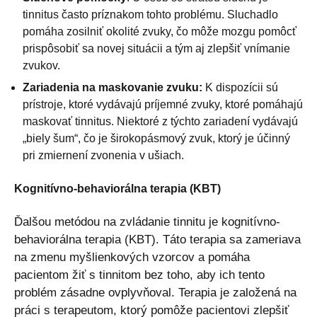
tinnitus často príznakom tohto problému. Sluchadlo
pomáha zosilniť okolité zvuky, čo môže mozgu pomôcť
prispôsobiť sa novej situácii a tým aj zlepšiť vnímanie
zvukov.
Zariadenia na maskovanie zvuku:
K dispozícii sú
prístroje, ktoré vydávajú príjemné zvuky, ktoré pomáhajú
maskovať tinnitus. Niektoré z týchto zariadení vydávajú
„biely šum“, čo je širokopásmový zvuk, ktorý je účinný
pri zmiernení zvonenia v ušiach.
Kognitívno-behaviorálna terapia (KBT)
Ďalšou metódou na zvládanie tinnitu je kognitívno-
behaviorálna terapia (KBT). Táto terapia sa zameriava
na zmenu myšlienkových vzorcov a pomáha
pacientom žiť s tinnitom bez toho, aby ich tento
problém zásadne ovplyvňoval. Terapia je založená na
práci s terapeutom, ktorý pomôže pacientovi zlepšiť