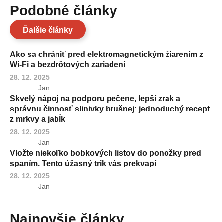
Podobné články
Ďalšie články
Ako sa chrániť pred elektromagnetickým žiarením z
Wi-Fi a bezdrôtových zariadení
28. 12. 2025
Jan
Skvelý nápoj na podporu pečene, lepší zrak a
správnu činnosť slinivky brušnej: jednoduchý recept
z mrkvy a jabĺk
28. 12. 2025
Jan
Vložte niekoľko bobkových listov do ponožky pred
spaním. Tento úžasný trik vás prekvapí
28. 12. 2025
Jan
Najnovšie články