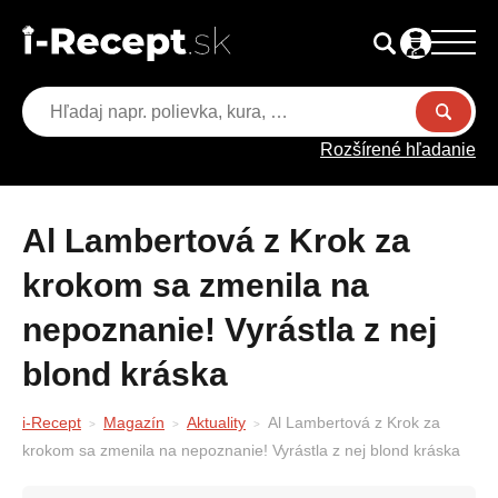
Rozšírené hľadanie
Al Lambertová z Krok za
krokom sa zmenila na
nepoznanie! Vyrástla z nej
blond kráska
i-Recept
Magazín
Aktuality
Al Lambertová z Krok za
krokom sa zmenila na nepoznanie! Vyrástla z nej blond kráska