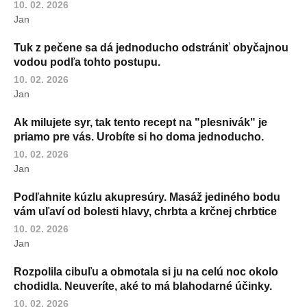
10. 02. 2026
Jan
Tuk z pečene sa dá jednoducho odstrániť obyčajnou
vodou podľa tohto postupu.
10. 02. 2026
Jan
Ak milujete syr, tak tento recept na "plesnivák" je
priamo pre vás. Urobíte si ho doma jednoducho.
10. 02. 2026
Jan
Podľahnite kúzlu akupresúry. Masáž jediného bodu
vám uľaví od bolesti hlavy, chrbta a krčnej chrbtice
10. 02. 2026
Jan
Rozpolila cibuľu a obmotala si ju na celú noc okolo
chodidla. Neuveríte, aké to má blahodarné účinky.
10. 02. 2026