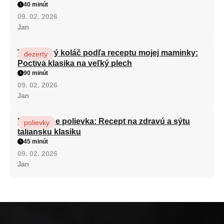
40 minút
09. 02. 2026
Jan
Tvarohový koláč podľa receptu mojej maminky:
dezerty
Poctivá klasika na veľký plech
90 minút
09. 02. 2026
Jan
Minestrone polievka: Recept na zdravú a sýtu
polievky
taliansku klasiku
45 minút
09. 02. 2026
Jan