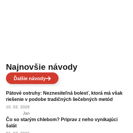
Najnovšie návody
Ďalšie návody
Pätové ostruhy: Neznesiteľná bolesť, ktorá má však
riešenie v podobe tradičných liečebných metód
10. 02. 2026
Jan
Čo so starým chlebom? Priprav z neho vynikajúci
šalát