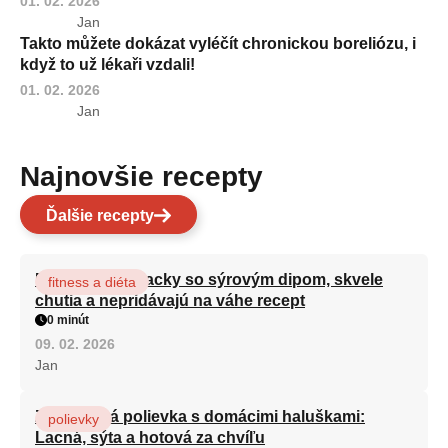
01. 02. 2026
Jan
Takto můžete dokázat vyléčít chronickou boreliózu, i
když to už lékaři vzdali!
01. 02. 2026
Jan
Najnovšie recepty
Ďalšie recepty
Brokolicové placky so sýrovým dipom, skvele
fitness a diéta
chutia a nepridávajú na váhe recept
0 minút
09. 02. 2026
Jan
Zeleninová polievka s domácimi haluškami:
polievky
Lacná, sýta a hotová za chvíľu