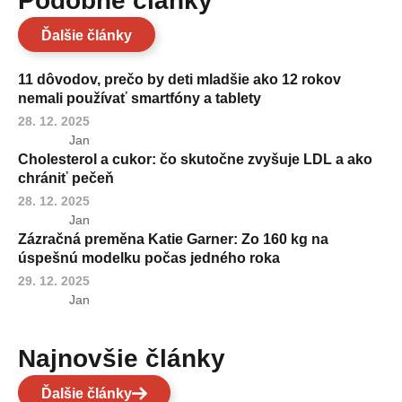
Podobné články
Ďalšie články
11 dôvodov, prečo by deti mladšie ako 12 rokov
nemali používať smartfóny a tablety
28. 12. 2025
Jan
Cholesterol a cukor: čo skutočne zvyšuje LDL a ako
chrániť pečeň
28. 12. 2025
Jan
Zázračná preměna Katie Garner: Zo 160 kg na
úspešnú modelku počas jedného roka
29. 12. 2025
Jan
Najnovšie články
Ďalšie články