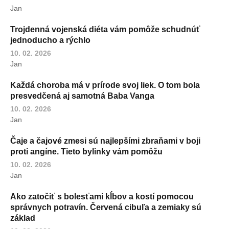
Jan
Trojdenná vojenská diéta vám pomôže schudnúť
jednoducho a rýchlo
10. 02. 2026
Jan
Každá choroba má v prírode svoj liek. O tom bola
presvedčená aj samotná Baba Vanga
10. 02. 2026
Jan
Čaje a čajové zmesi sú najlepšími zbraňami v boji
proti angíne. Tieto bylinky vám pomôžu
10. 02. 2026
Jan
Ako zatočiť s bolesťami kĺbov a kostí pomocou
správnych potravín. Červená cibuľa a zemiaky sú
základ