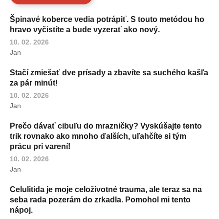
Špinavé koberce vedia potrápiť. S touto metódou ho
hravo vyčistíte a bude vyzerať ako nový.
10. 02. 2026
Jan
Stačí zmiešať dve prísady a zbavíte sa suchého kašľa
za pár minút!
10. 02. 2026
Jan
Prečo dávať cibuľu do mrazničky? Vyskúšajte tento
trik rovnako ako mnoho ďalších, uľahčíte si tým
prácu pri varení!
10. 02. 2026
Jan
Celulitída je moje celoživotné trauma, ale teraz sa na
seba rada pozerám do zrkadla. Pomohol mi tento
nápoj.