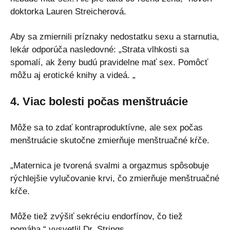
doktorka Lauren Streicherová.
Aby sa zmiernili príznaky nedostatku sexu a starnutia,
lekár odporúča nasledovné: „Strata vlhkosti sa
spomalí, ak ženy budú pravidelne mať sex. Pomôcť
môžu aj erotické knihy a videá. „
4. Viac bolesti počas menštruácie
Môže sa to zdať kontraproduktívne, ale sex počas
menštruácie skutočne zmierňuje menštruačné kŕče.
„Maternica je tvorená svalmi a orgazmus spôsobuje
rýchlejšie vylučovanie krvi, čo zmierňuje menštruačné
kŕče.
Môže tiež zvýšiť sekréciu endorfínov, čo tiež
pomáha,“ vysvetlil Dr. Strings.