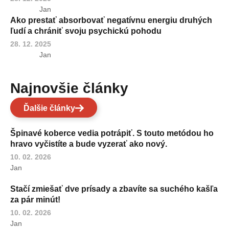
Jan
Ako prestať absorbovať negatívnu energiu druhých
ľudí a chrániť svoju psychickú pohodu
28. 12. 2025
Jan
Najnovšie články
Ďalšie články
Špinavé koberce vedia potrápiť. S touto metódou ho
hravo vyčistíte a bude vyzerať ako nový.
10. 02. 2026
Jan
Stačí zmiešať dve prísady a zbavíte sa suchého kašľa
za pár minút!
10. 02. 2026
Jan