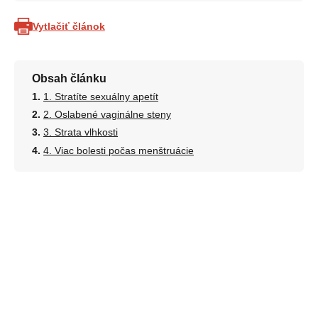
Vytlačiť článok
Obsah článku
1. Stratíte sexuálny apetít
2. Oslabené vaginálne steny
3. Strata vlhkosti
4. Viac bolesti počas menštruácie