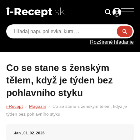
Rozšírené hľadanie
Co se stane s ženským
tělem, když je týden bez
pohlavního styku
i-Recept
Magazín
Co se stane s ženským tělem, když je
týden bez pohlavního styku
Jan
, 01. 02. 2026