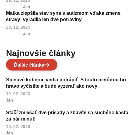
29. 12. 2025
Jan
Matka zlepšila stav syna s autizmom vďaka zmene
stravy: vyradila len dve potraviny
29. 12. 2025
Jan
Najnovšie články
Ďalšie články
Špinavé koberce vedia potrápiť. S touto metódou ho
hravo vyčistíte a bude vyzerať ako nový.
10. 02. 2026
Jan
Stačí zmiešať dve prísady a zbavíte sa suchého kašľa
za pár minút!
10. 02. 2026
Jan