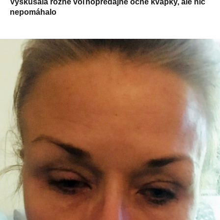
Vyskúšala rôzne voľnopredajné očné kvapky, ale nič
nepomáhalo