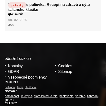
Minestrone polievka: Recept na zdravú a sýtu
polievky
taliansku klasiku
45 minút
09. 02. 2026
Jan
DÔLEŽITÉ ODKAZY
Kontakty
Cookies
GDPR
Sitemap
Všeobecné podmienky
RECEPTY
polievky
torty
chuťovky
NÁVODY
domácnosť
kuchyňa
starostlivosť o telo
pestovanie
varenie
záhrada
zdravie
ČLÁNKY