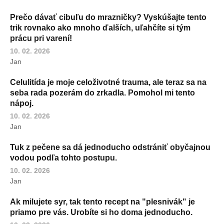
Prečo dávať cibuľu do mrazničky? Vyskúšajte tento
trik rovnako ako mnoho ďalších, uľahčíte si tým
prácu pri varení!
10. 02. 2026
Jan
Celulitída je moje celoživotné trauma, ale teraz sa na
seba rada pozerám do zrkadla. Pomohol mi tento
nápoj.
10. 02. 2026
Jan
Tuk z pečene sa dá jednoducho odstrániť obyčajnou
vodou podľa tohto postupu.
10. 02. 2026
Jan
Ak milujete syr, tak tento recept na "plesnivák" je
priamo pre vás. Urobíte si ho doma jednoducho.