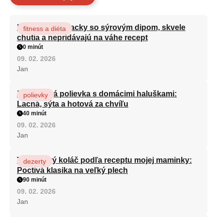
Brokolicové placky so sýrovým dipom, skvele
fitness a diéta
chutia a nepridávajú na váhe recept
0 minút
09. 02. 2026
Jan
Zeleninová polievka s domácimi haluškami:
polievky
Lacná, sýta a hotová za chvíľu
40 minút
09. 02. 2026
Jan
Tvarohový koláč podľa receptu mojej maminky:
dezerty
Poctivá klasika na veľký plech
90 minút
09. 02. 2026
Jan