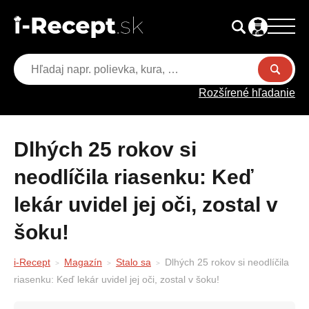
Rozšírené hľadanie
Dlhých 25 rokov si
neodlíčila riasenku: Keď
lekár uvidel jej oči, zostal v
šoku!
i-Recept
Magazín
Stalo sa
Dlhých 25 rokov si neodlíčila
riasenku: Keď lekár uvidel jej oči, zostal v šoku!