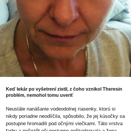
Keď lekár po vyšetrení zistil, z čoho vznikol Theresin
problém, nemohol tomu uveriť
Neustále nanášanie vodeodolnej riasenky, ktorú si
nikdy poriadne neodlíčila, spôsobilo, že jej kúsočky sa
postupne hromadili pod očnými viečkami. Táto vrstva
farby a nečistôt oči postupne poškodzovala a žena