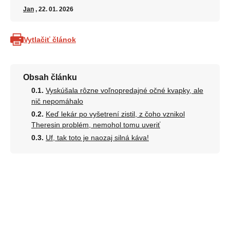
Jan
, 22. 01. 2026
Vytlačiť článok
Obsah článku
Vyskúšala rôzne voľnopredajné očné kvapky, ale
nič nepomáhalo
Keď lekár po vyšetrení zistil, z čoho vznikol
Theresin problém, nemohol tomu uveriť
Uf, tak toto je naozaj silná káva!