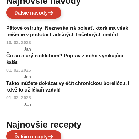
Najnovšie návody
Ďalšie návody
Pätové ostruhy: Neznesiteľná bolesť, ktorá má však
riešenie v podobe tradičných liečebných metód
10. 02. 2026
Jan
Čo so starým chlebom? Priprav z neho vynikajúci
šalát
01. 02. 2026
Jan
Takto můžete dokázat vyléčít chronickou boreliózu, i
když to už lékaři vzdali!
01. 02. 2026
Jan
Najnovšie recepty
Ďalšie recepty