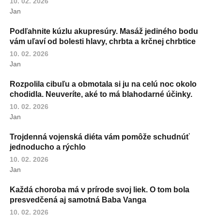
10. 02. 2026
Jan
Podľahnite kúzlu akupresúry. Masáž jediného bodu
vám uľaví od bolesti hlavy, chrbta a krčnej chrbtice
10. 02. 2026
Jan
Rozpolila cibuľu a obmotala si ju na celú noc okolo
chodidla. Neuveríte, aké to má blahodarné účinky.
10. 02. 2026
Jan
Trojdenná vojenská diéta vám pomôže schudnúť
jednoducho a rýchlo
10. 02. 2026
Jan
Každá choroba má v prírode svoj liek. O tom bola
presvedčená aj samotná Baba Vanga
10. 02. 2026