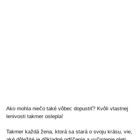
Ako mohla niečo také vôbec dopustiť? Kvôli vlastnej
lenivosti takmer oslepla!
Takmer každá žena, ktorá sa stará o svoju krásu, vie,
aké dôležité je dôkladné odlíčenie a vyčistenie pleti