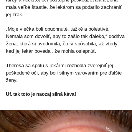
mala veľké šťastie, že lekárom sa podarilo zachrániť
jej zrak.
„Moje viečka boli opuchnuté, ťažké a bolestivé.
Nemala som dovoliť, aby to zašlo tak ďaleko,“ dodáva
žena, ktorá si uvedomila, čo si spôsobila, až vtedy,
keď jej lekár povedal, že mohla oslepnúť.
Theresa sa spolu s lekármi rozhodla zverejniť jej
poškodené oči, aby boli silným varovaním pre ďalšie
ženy.
Uf, tak toto je naozaj silná káva!