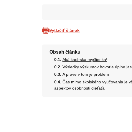
Vytlačiť článok
Obsah článku
Aká kacírska myšlienka!
Výsledky výskumov hovoria úplne ja
A práve v tom je problém
Čas mimo školského vyučovania je vš
aspektov osobnosti dieťaťa