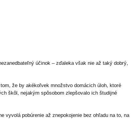
ezanedbateľný účinok – zďaleka však nie až taký dobrý,
 tom, že by akékoľvek množstvo domácich úloh, ktoré
ých škôl, nejakým spôsobom zlepšovalo ich študijné
e vyvolá pobúrenie až znepokojenie bez ohľadu na to, na