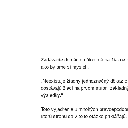
Zadávanie domácich úloh má na žiakov n
ako by sme si mysleli.
„Neexistuje žiadny jednoznačný dôkaz o
dostávajú žiaci na prvom stupni základn
výsledky.“
Toto vyjadrenie u mnohých pravdepodobn
ktorú stranu sa v tejto otázke prikláňajú.