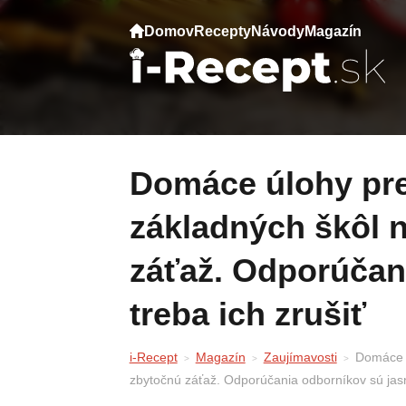
Domov
Recepty
Návody
Magazín
Domáce úlohy predstavujú pre žiakov
základných škôl 
záťaž. Odporúčan
treba ich zrušiť
i-Recept
Magazín
Zaujímavosti
Domáce ú
zbytočnú záťaž. Odporúčania odborníkov sú jasné