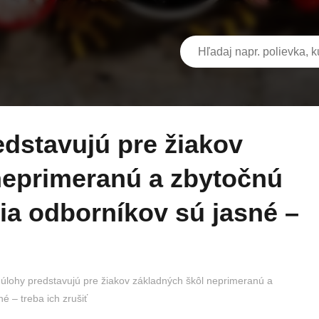
neprimeranú a zbytočnú
ia odborníkov sú jasné –
lohy predstavujú pre žiakov základných škôl neprimeranú a
 – treba ich zrušiť