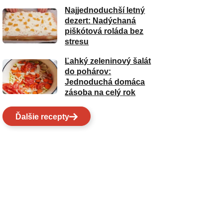
Najjednoduchší letný
dezert: Nadýchaná
piškótová roláda bez
stresu
Ľahký zeleninový šalát
do pohárov:
Jednoduchá domáca
zásoba na celý rok
Ďalšie recepty