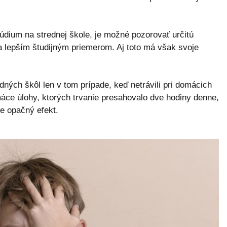
túdium na strednej škole, je možné pozorovať určitú
a lepším študijným priemerom. Aj toto má však svoje
dných škôl len v tom prípade, keď netrávili pri domácich
áce úlohy, ktorých trvanie presahovalo dve hodiny denne,
e opačný efekt.