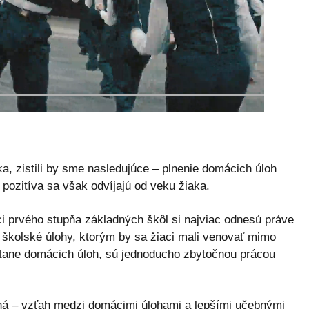
a, zistili by sme nasledujúce – plnenie domácich úloh
o pozitíva sa však odvíjajú od veku žiaka.
i prvého stupňa základných škôl si najviac odnesú práve
 školské úlohy, ktorým by sa žiaci mali venovať mimo
átane domácich úloh, sú jednoducho zbytočnou prácou
 iná – vzťah medzi domácimi úlohami a lepšími učebnými