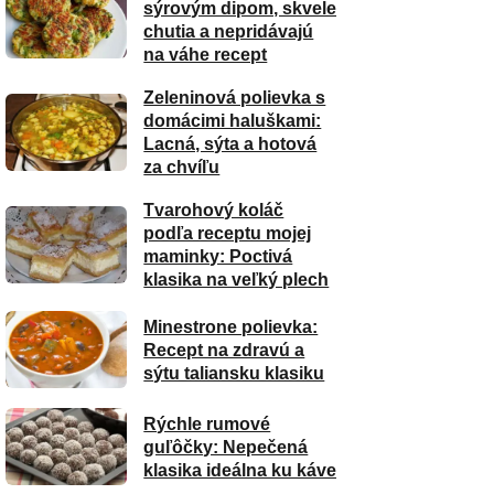
sýrovým dipom, skvele
chutia a nepridávajú
na váhe recept
Zeleninová polievka s
domácimi haluškami:
Lacná, sýta a hotová
za chvíľu
Tvarohový koláč
podľa receptu mojej
maminky: Poctivá
klasika na veľký plech
Minestrone polievka:
Recept na zdravú a
sýtu taliansku klasiku
Rýchle rumové
guľôčky: Nepečená
klasika ideálna ku káve