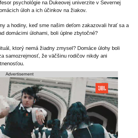
fesor psychológie na Dukeovej univerzite v Severnej
mácich úloh a ich účinkov na žiakov.
iny a hodiny, keď sme našim deťom zakazovali hrať sa a
nad domácimi úlohami, boli úplne zbytočné?
rituál, ktorý nemá žiadny zmysel? Domáce úlohy boli
a samozrejmosť, že väčšinu rodičov nikdy ani
tnenosťou.
Advertisement