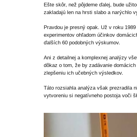
Ešte skôr, než pôjdeme ďalej, bude užito
zakladajú len na hrsti slabo a narýchlo
Pravdou je presný opak. Už v roku 1989
experimentov ohľadom účinkov domácich 
ďalších 60 podobných výskumov.
Ani z detailnej a komplexnej analýzy vš
dôkaz o tom, že by zadávanie domácich 
zlepšeniu ich učebných výsledkov.
Táto rozsiahla analýza však prezradila n
vytvoreniu si negatívneho postoja voči š