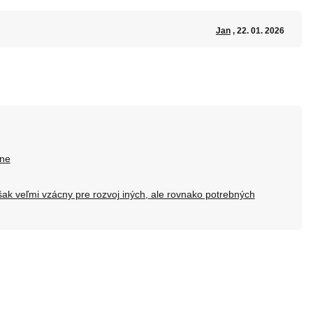
Jan
, 22. 01. 2026
sne
ak veľmi vzácny pre rozvoj iných, ale rovnako potrebných