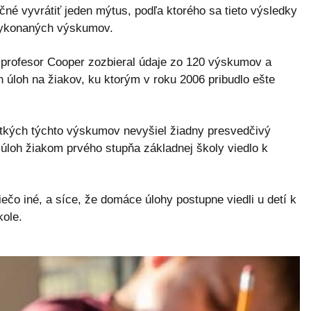
čné vyvrátiť jeden mýtus, podľa ktorého sa tieto výsledky
 vykonaných výskumov.
 profesor Cooper zozbieral údaje zo 120 výskumov a
úloh na žiakov, ku ktorým v roku 2006 pribudlo ešte
etkých týchto výskumov nevyšiel žiadny presvedčivý
úloh žiakom prvého stupňa základnej školy viedlo k
iečo iné, a síce, že domáce úlohy postupne viedli u detí k
kole.