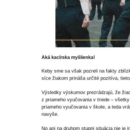
Aká kacírska myšlienka!
Keby sme sa však pozreli na fakty zblízk
síce žiakom prináša určité pozitíva, tiet
Výsledky výskumov prezrádzajú, že žiac
z priameho vyučovania v triede – všetky
priameho vyučovania v škole, a teda vr
navyše.
No ani na druhom stupni situácia nie je