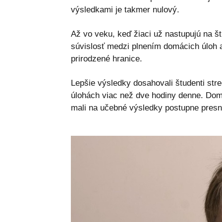
výsledkami je takmer nulový.
Až vo veku, keď žiaci už nastupujú na š
súvislosť medzi plnením domácich úloh 
prirodzené hranice.
Lepšie výsledky dosahovali študenti stre
úlohách viac než dve hodiny denne. Dom
mali na učebné výsledky postupne presn