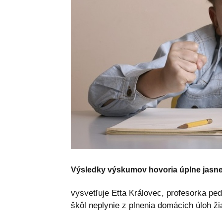
Výsledky výskumov hovoria úplne jasn
vysvetľuje Etta Královec, profesorka ped
škôl neplynie z plnenia domácich úloh ži