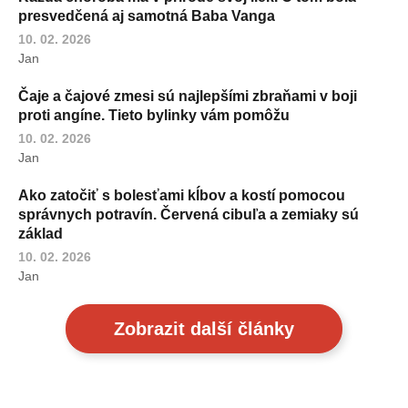
presvedčená aj samotná Baba Vanga
10. 02. 2026
Jan
Čaje a čajové zmesi sú najlepšími zbraňami v boji
proti angíne. Tieto bylinky vám pomôžu
10. 02. 2026
Jan
Ako zatočiť s bolesťami kĺbov a kostí pomocou
správnych potravín. Červená cibuľa a zemiaky sú
základ
10. 02. 2026
Jan
Zobrazit další články