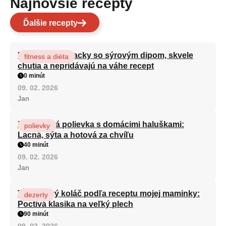
Najnovšie recepty
Ďalšie recepty
Brokolicové placky so sýrovým dipom, skvele
fitness a diéta
chutia a nepridávajú na váhe recept
0 minút
09. 02. 2026
Jan
Zeleninová polievka s domácimi haluškami:
polievky
Lacná, sýta a hotová za chvíľu
40 minút
09. 02. 2026
Jan
Tvarohový koláč podľa receptu mojej maminky:
dezerty
Poctivá klasika na veľký plech
90 minút