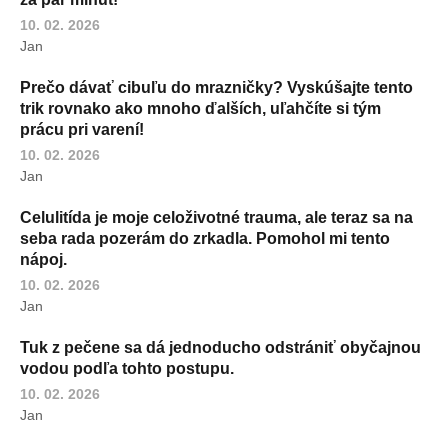
10. 02. 2026
Jan
Prečo dávať cibuľu do mrazničky? Vyskúšajte tento
trik rovnako ako mnoho ďalších, uľahčíte si tým
prácu pri varení!
10. 02. 2026
Jan
Celulitída je moje celoživotné trauma, ale teraz sa na
seba rada pozerám do zrkadla. Pomohol mi tento
nápoj.
10. 02. 2026
Jan
Tuk z pečene sa dá jednoducho odstrániť obyčajnou
vodou podľa tohto postupu.
10. 02. 2026
Jan