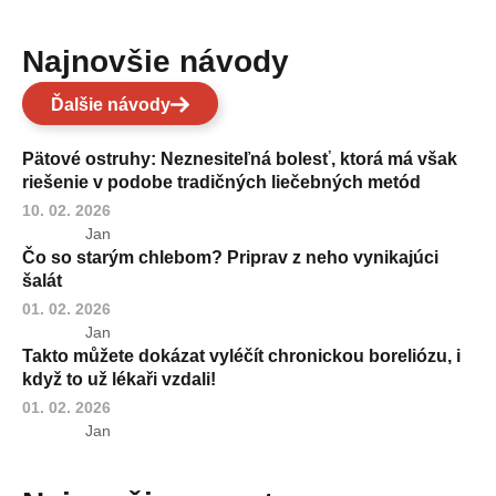
Najnovšie návody
Ďalšie návody
Pätové ostruhy: Neznesiteľná bolesť, ktorá má však
riešenie v podobe tradičných liečebných metód
10. 02. 2026
Jan
Čo so starým chlebom? Priprav z neho vynikajúci
šalát
01. 02. 2026
Jan
Takto můžete dokázat vyléčít chronickou boreliózu, i
když to už lékaři vzdali!
01. 02. 2026
Jan