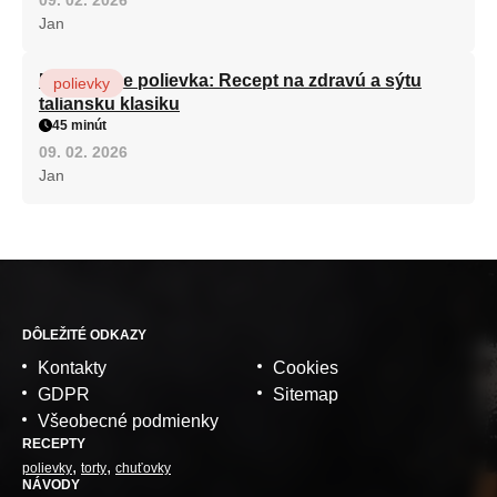
09. 02. 2026
Jan
Minestrone polievka: Recept na zdravú a sýtu
polievky
taliansku klasiku
45 minút
09. 02. 2026
Jan
DÔLEŽITÉ ODKAZY
Kontakty
Cookies
GDPR
Sitemap
Všeobecné podmienky
RECEPTY
polievky
torty
chuťovky
NÁVODY