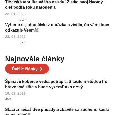
Tibetská tabuľka vášho osudu! Zistite svoj životný
cieľ podľa roku narodenia
22. 01. 2026
Jan
Vyberte si jedno číslo z obrázka a zistite, čo vám dnes
odkazuje Vesmír!
22. 01. 2026
Jan
Najnovšie články
Ďalšie články
Špinavé koberce vedia potrápiť. S touto metódou ho
hravo vyčistíte a bude vyzerať ako nový.
10. 02. 2026
Jan
Stačí zmiešať dve prísady a zbavíte sa suchého kašľa
za pár minút!