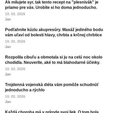
Ak milujete syr, tak tento recept na "plesnivák" je
priamo pre vás. Urobíte si ho doma jednoducho.
10. 02. 2026
Jan
Podľahnite kúzlu akupresúry. Masáž jediného bodu
vám uľaví od bolesti hlavy, chrbta a krčnej chrbtice
10. 02. 2026
Jan
Rozpolila cibuľu a obmotala si ju na celú noc okolo
chodidla. Neuveríte, aké to má blahodarné účinky.
10. 02. 2026
Jan
Trojdenná vojenská diéta vám pomôže schudnúť
jednoducho a rýchlo
10. 02. 2026
Jan
Každá choroba má v prírode svoj liek. O tom bola