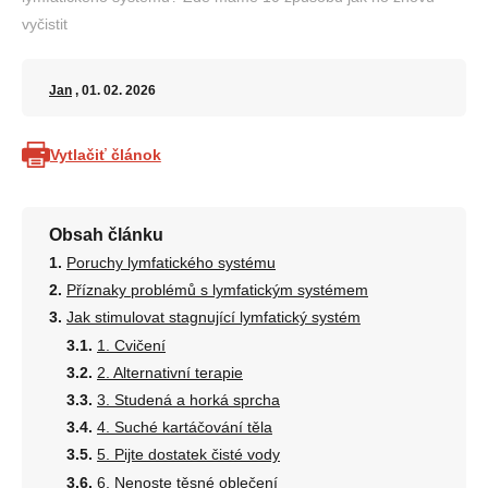
vyčistit
Jan
, 01. 02. 2026
Vytlačiť článok
Obsah článku
Poruchy lymfatického systému
Příznaky problémů s lymfatickým systémem
Jak stimulovat stagnující lymfatický systém
1. Cvičení
2. Alternativní terapie
3. Studená a horká sprcha
4. Suché kartáčování těla
5. Pijte dostatek čisté vody
6. Nenoste těsné oblečení