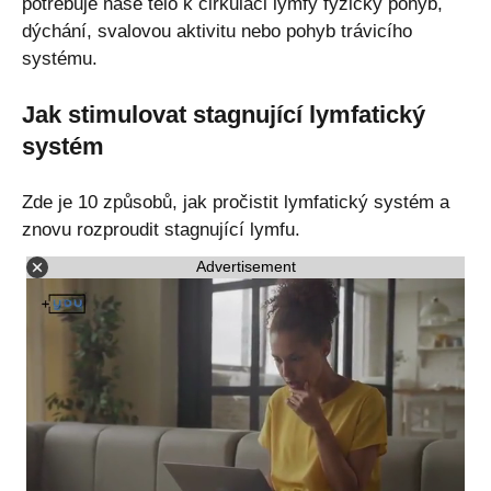
potřebuje naše tělo k cirkulaci lymfy fyzický pohyb,
dýchání, svalovou aktivitu nebo pohyb trávicího
systému.
Jak stimulovat stagnující lymfatický
systém
Zde je 10 způsobů, jak pročistit lymfatický systém a
znovu rozproudit stagnující lymfu.
Advertisement