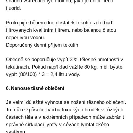
snadno vstřebatelných toxinů, jako je chlor nebo
fluorid.
Proto pijte během dne dostatek tekutin, a to buď
filtrovaných kvalitním filtrem, nebo balenou čistou
neperlivou vodou.
Doporučený denní příjem tekutin
Obecně se doporučuje vypít 3 % tělesné hmotnosti v
tekutinách. Pokud například vážíte 80 kg, měli byste
vypít (80/100) * 3 = 2,4 litru vody.
6. Nenoste těsné oblečení
Je velmi důležité vyhnout se nošení těsného oblečení.
To může způsobit tvorbu toxických hrudek v různých
částech těla a v extrémních případech může zabránit
správné cirkulaci lymfy v cévách lymfatického
systému.