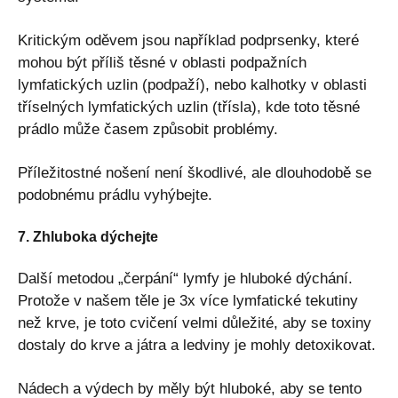
Kritickým oděvem jsou například podprsenky, které
mohou být příliš těsné v oblasti podpažních
lymfatických uzlin (podpaží), nebo kalhotky v oblasti
tříselných lymfatických uzlin (třísla), kde toto těsné
prádlo může časem způsobit problémy.
Příležitostné nošení není škodlivé, ale dlouhodobě se
podobnému prádlu vyhýbejte.
7. Zhluboka dýchejte
Další metodou „čerpání“ lymfy je hluboké dýchání.
Protože v našem těle je 3x více lymfatické tekutiny
než krve, je toto cvičení velmi důležité, aby se toxiny
dostaly do krve a játra a ledviny je mohly detoxikovat.
Nádech a výdech by měly být hluboké, aby se tento