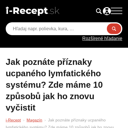
Rozšírené hľadanie
Jak poznáte příznaky
ucpaného lymfatického
systému? Zde máme 10
způsobů jak ho znovu
vyčistit
i-Recept
Magazín
Jak poznáte příznaky ucpaného
lymfatického systému? Zde máme 10 způsobů jak ho znovu