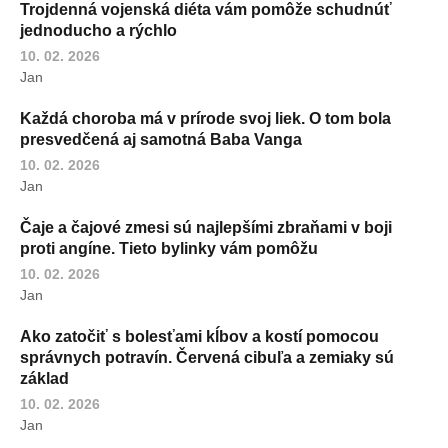
Trojdenná vojenská diéta vám pomôže schudnúť
jednoducho a rýchlo
10. 02. 2026
Jan
Každá choroba má v prírode svoj liek. O tom bola
presvedčená aj samotná Baba Vanga
10. 02. 2026
Jan
Čaje a čajové zmesi sú najlepšími zbraňami v boji
proti angíne. Tieto bylinky vám pomôžu
10. 02. 2026
Jan
Ako zatočiť s bolesťami kĺbov a kostí pomocou
správnych potravín. Červená cibuľa a zemiaky sú
základ
10. 02. 2026
Jan