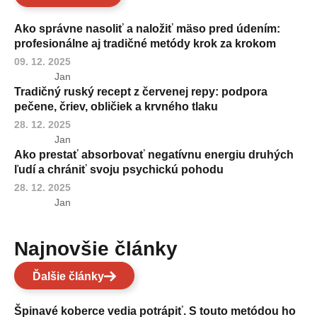
Ako správne nasoliť a naložiť mäso pred údením:
profesionálne aj tradičné metódy krok za krokom
09. 12. 2025
Jan
Tradičný ruský recept z červenej repy: podpora
pečene, čriev, obličiek a krvného tlaku
28. 12. 2025
Jan
Ako prestať absorbovať negatívnu energiu druhých
ľudí a chrániť svoju psychickú pohodu
28. 12. 2025
Jan
Najnovšie články
Ďalšie články
Špinavé koberce vedia potrápiť. S touto metódou ho