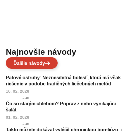
Najnovšie návody
Ďalšie návody
Pätové ostruhy: Neznesiteľná bolesť, ktorá má však
riešenie v podobe tradičných liečebných metód
10. 02. 2026
Jan
Čo so starým chlebom? Priprav z neho vynikajúci
šalát
01. 02. 2026
Jan
Takto můžete dokázat vyléčít chronickou boreliózu, i