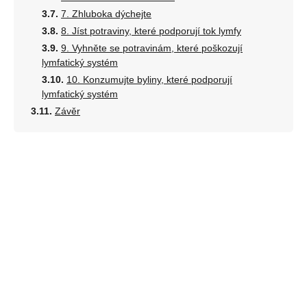
7. Zhluboka dýchejte
8. Jíst potraviny, které podporují tok lymfy
9. Vyhněte se potravinám, které poškozují
lymfatický systém
10. Konzumujte byliny, které podporují
lymfatický systém
Závěr