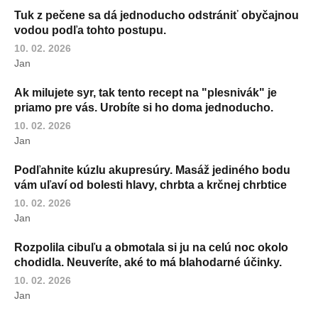
Tuk z pečene sa dá jednoducho odstrániť obyčajnou
vodou podľa tohto postupu.
10. 02. 2026
Jan
Ak milujete syr, tak tento recept na "plesnivák" je
priamo pre vás. Urobíte si ho doma jednoducho.
10. 02. 2026
Jan
Podľahnite kúzlu akupresúry. Masáž jediného bodu
vám uľaví od bolesti hlavy, chrbta a krčnej chrbtice
10. 02. 2026
Jan
Rozpolila cibuľu a obmotala si ju na celú noc okolo
chodidla. Neuveríte, aké to má blahodarné účinky.
10. 02. 2026
Jan