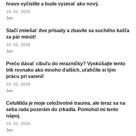
hravo vyčistíte a bude vyzerať ako nový.
10. 02. 2026
Jan
Stačí zmiešať dve prísady a zbavíte sa suchého kašľa
za pár minút!
10. 02. 2026
Jan
Prečo dávať cibuľu do mrazničky? Vyskúšajte tento
trik rovnako ako mnoho ďalších, uľahčíte si tým
prácu pri varení!
10. 02. 2026
Jan
Celulitída je moje celoživotné trauma, ale teraz sa na
seba rada pozerám do zrkadla. Pomohol mi tento
nápoj.
10. 02. 2026
Jan