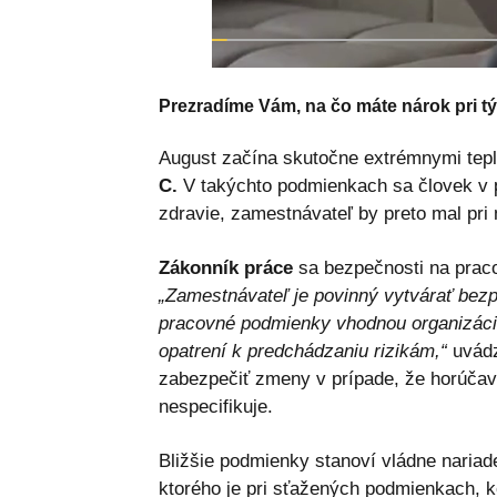
Prezradíme Vám, na čo máte nárok pri 
August začína skutočne extrémnymi tepl
C.
V takýchto podmienkach sa človek v p
zdravie, zamestnávateľ by preto mal pri 
Zákonník práce
sa bezpečnosti na praco
„Zamestnávateľ je povinný vytvárať bez
pracovné podmienky vhodnou organizácio
opatrení k predchádzaniu rizikám,“
uvádz
zabezpečiť zmeny v prípade, že horúčav
nespecifikuje.
Bližšie podmienky stanoví vládne nariade
ktorého je pri sťažených podmienkach, k