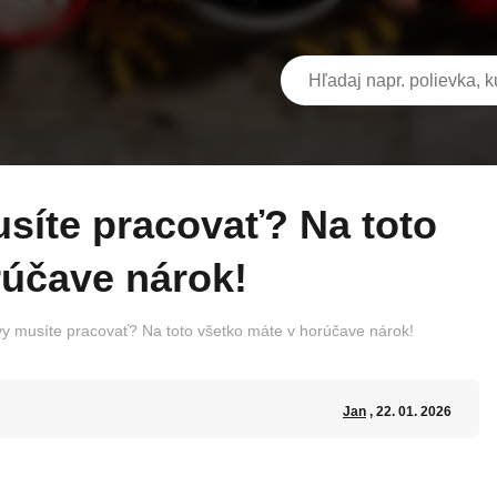
rúčave nárok!
vy musíte pracovať? Na toto všetko máte v horúčave nárok!
Jan
, 22. 01. 2026