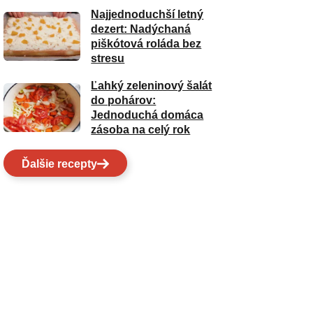
Najjednoduchší letný
dezert: Nadýchaná
piškótová roláda bez
stresu
Ľahký zeleninový šalát
do pohárov:
Jednoduchá domáca
zásoba na celý rok
Ďalšie recepty