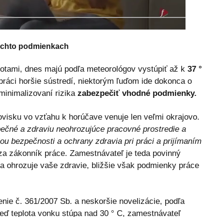
týchto podmienkach
otami, dnes majú podľa meteorológov vystúpiť až k
37 °
ráci horšie sústredí, niektorým ľuďom ide dokonca o
minimalizovaní rizika
zabezpečiť vhodné podmienky.
visku vo vzťahu k horúčave venuje len veľmi okrajovo.
pečné a zdraviu neohrozujúce pracovné prostredie a
u bezpečnosti a ochrany zdravia pri práci a prijímaním
a zákonník práce. Zamestnávateľ je teda povinný
a ohrozuje vaše zdravie, bližšie však podmienky práce
nie č. 361/2007 Sb. a neskoršie novelizácie, podľa
eď teplota vonku stúpa nad 30 ° C, zamestnávateľ