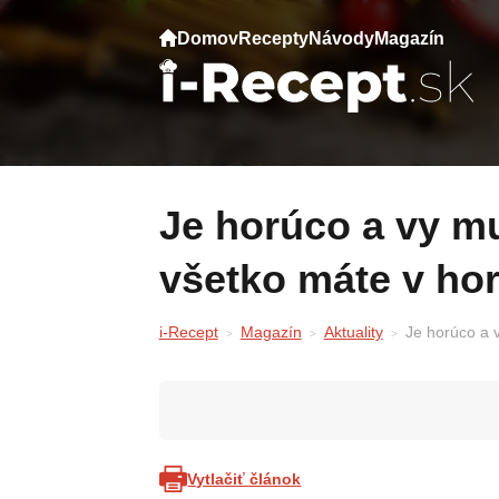
Domov
Recepty
Návody
Magazín
Je horúco a vy musíte pracovať? Na toto
všetko máte v ho
i-Recept
Magazín
Aktuality
Je horúco a 
Vytlačiť článok