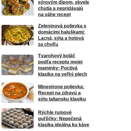
sýrovým dipom, skvele
chutia a nepridávajú
na váhe recept
Zeleninová polievka s
domácimi haluškami:
Lacná, sýta a hotová
za chvíľu
Tvarohový koláč
podľa receptu mojej
maminky: Poctivá
klasika na veľký plech
Minestrone polievka:
Recept na zdravú a
sýtu taliansku klasiku
Rýchle rumové
guľôčky: Nepečená
klasika ideálna ku káve