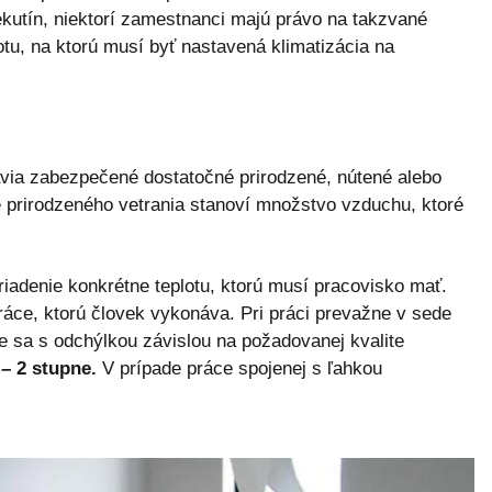
ekutín, niektorí zamestnanci majú právo na takzvané
otu, na ktorú musí byť nastavená klimatizácia na
via zabezpečené dostatočné prirodzené, nútené alebo
 prirodzeného vetrania stanoví množstvo vzduchu, ktoré
riadenie konkrétne teplotu, ktorú musí pracovisko mať.
ráce, ktorú človek vykonáva. Pri práci prevažne v sede
 sa s odchýlkou závislou na požadovanej kvalite
 – 2 stupne.
V prípade práce spojenej s ľahkou