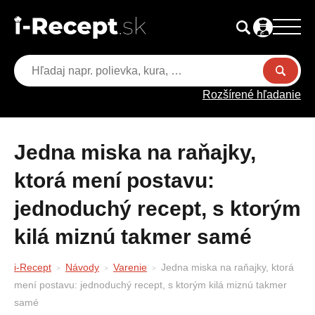
Rozšírené hľadanie
Jedna miska na raňajky,
ktorá mení postavu:
jednoduchý recept, s ktorým
kilá miznú takmer samé
i-Recept
Návody
Varenie
Jedna miska na raňajky, ktorá
mení postavu: jednoduchý recept, s ktorým kilá miznú takmer
samé