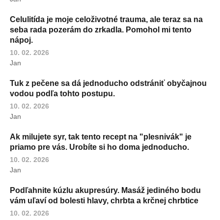
Celulitída je moje celoživotné trauma, ale teraz sa na
seba rada pozerám do zrkadla. Pomohol mi tento
nápoj.
10. 02. 2026
Jan
Tuk z pečene sa dá jednoducho odstrániť obyčajnou
vodou podľa tohto postupu.
10. 02. 2026
Jan
Ak milujete syr, tak tento recept na "plesnivák" je
priamo pre vás. Urobíte si ho doma jednoducho.
10. 02. 2026
Jan
Podľahnite kúzlu akupresúry. Masáž jediného bodu
vám uľaví od bolesti hlavy, chrbta a krčnej chrbtice
10. 02. 2026