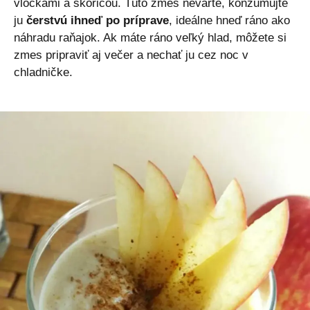
vločkami a škoricou. Túto zmes nevarte, konzumujte
ju
čerstvú ihneď po príprave
, ideálne hneď ráno ako
náhradu raňajok. Ak máte ráno veľký hlad, môžete si
zmes pripraviť aj večer a nechať ju cez noc v
chladničke.