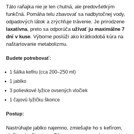
Táto raňajka nie je len chutná, ale predovšetkým
funkčná. Pomáha telu zbavovať sa nadbytočnej vody,
odpadových látok a zrýchľuje trávenie. Je prirodzene
laxatívna
, preto sa odporúča
užívať ju maximálne 7
dní v kuse
. Výborne poslúži ako krátkodobá kúra na
naštartovanie metabolizmu.
Budete potrebovať:
1 šálka kefíru (cca 200–250 ml)
1 jablko
3 polievkové lyžice ovsených vločiek
1 čajovú lyžičku škorice
Postup:
Nastrúhajte jablko najemno, zmiešajte ho s kefírom,