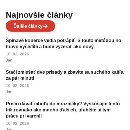
Najnovšie články
Ďalšie články
Špinavé koberce vedia potrápiť. S touto metódou ho
hravo vyčistíte a bude vyzerať ako nový.
10. 02. 2026
Jan
Stačí zmiešať dve prísady a zbavíte sa suchého kašľa
za pár minút!
10. 02. 2026
Jan
Prečo dávať cibuľu do mrazničky? Vyskúšajte tento
trik rovnako ako mnoho ďalších, uľahčíte si tým
prácu pri varení!
10. 02. 2026
Jan