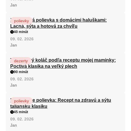
Jan
Zeleninová polievka s domácimi haluškami:
polievky
Lacná, sýta a hotová za chvíľu
40 minút
09. 02. 2026
Jan
Tvarohový koláč podľa receptu mojej maminky:
dezerty
Poctivá klasika na veľký plech
90 minút
09. 02. 2026
Jan
Minestrone polievka: Recept na zdravú a sýtu
polievky
taliansku klasiku
45 minút
09. 02. 2026
Jan