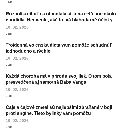
Jan
Rozpolila cibuľu a obmotala si ju na celú noc okolo
chodidla. Neuveríte, aké to má blahodarné účinky.
10. 02. 2026
Jan
Trojdenná vojenská diéta vám pomôže schudnúť
jednoducho a rýchlo
10. 02. 2026
Jan
Každá choroba má v prírode svoj liek. O tom bola
presvedčená aj samotná Baba Vanga
10. 02. 2026
Jan
Čaje a čajové zmesi sú najlepšími zbraňami v boji
proti angíne. Tieto bylinky vám pomôžu
10. 02. 2026
Jan