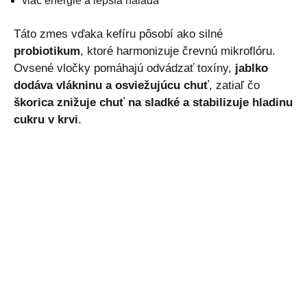
viac energie a lepšia nálada
Táto zmes vďaka kefíru pôsobí ako silné
probiotikum
, ktoré harmonizuje črevnú mikroflóru.
Ovsené vločky pomáhajú odvádzať toxíny,
jablko
dodáva vlákninu a osviežujúcu chuť
, zatiaľ čo
škorica znižuje chuť na sladké a stabilizuje hladinu
cukru v krvi
.