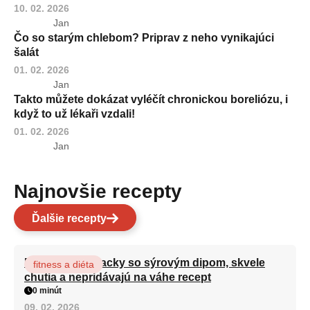
10. 02. 2026
Jan
Čo so starým chlebom? Priprav z neho vynikajúci
šalát
01. 02. 2026
Jan
Takto můžete dokázat vyléčít chronickou boreliózu, i
když to už lékaři vzdali!
01. 02. 2026
Jan
Najnovšie recepty
Ďalšie recepty
Brokolicové placky so sýrovým dipom, skvele
fitness a diéta
chutia a nepridávajú na váhe recept
0 minút
09. 02. 2026