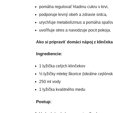
pomáha regulovať hladinu cukru v krvi,
podporuje krvný obeh a zdravie srdca,
urychľuje metabolizmus a pomáha spaľov
uvoľňuje stres a navodzuje pocit pokoja.
Ako si pripraviť domáci nápoj z klinček
Ingrediencie:
1 lyžička celých klinčekov
½ lyžičky mletej škorice (ideálne cejlónsk
250 ml vody
1 lyžička kvalitného medu
Postup: