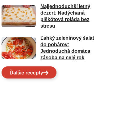
Najjednoduchší letný
dezert: Nadýchaná
piškótová roláda bez
stresu
Ľahký zeleninový šalát
do pohárov:
Jednoduchá domáca
zásoba na celý rok
Ďalšie recepty