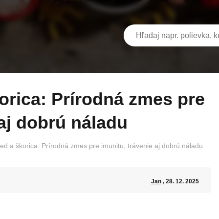
 aj dobrú náladu
ed a škorica: Prírodná zmes pre imunitu, trávenie aj dobrú náladu
Jan
, 28. 12. 2025