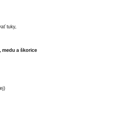
ať tuky,
a, medu a škorice
ej)