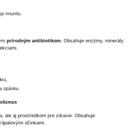
je imunitu.
kým
prírodným antibiotikom
. Obsahuje enzýmy, minerály
fekciami.
kru,
tu spánku.
bolizmus
va, ale aj prostriedkom pre zdravie. Obsahuje
izápalovými účinkami.