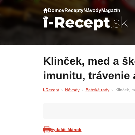
Domov
Recepty
Návody
Magazín
Klinček, med a škorica: Prírodná zmes pre
imunitu, trávenie
i-Recept
Návody
Babské rady
Klinček, m
Vytlačiť článok