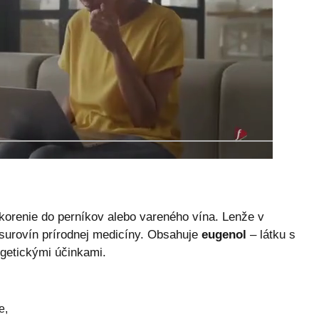
orenie do perníkov alebo vareného vína. Lenže v
h surovín prírodnej medicíny. Obsahuje
eugenol
– látku s
lgetickými účinkami.
e,