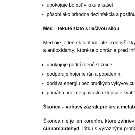
upokojuje bolesť v krku a kašeľ,
pôsobí ako prírodná dezinfekcia a posilňu
Med – tekuté zlato s liečivou silou
Med nie je len sladidlom, ale predovšet
a antioxidanty, ktoré telo chránia pred in
upokojuje podráždené sliznice,
podporuje hojenie rán a popálenín,
dodáva energiu bez prudkých výkyvov cu
pomáha proti nespavosti a zlepšuje kvali
Škorica – voňavý zázrak pre krv a meta
Škorica nie je len korením, ktoré zahrie
cinnamaldehyd
, látku s výraznými prot