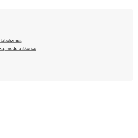
etabolizmus
eka, medu a škorice