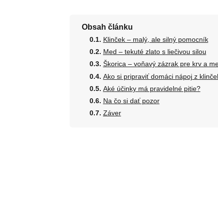
Obsah článku
Klinček – malý, ale silný pomocník
Med – tekuté zlato s liečivou silou
Škorica – voňavý zázrak pre krv a m
Ako si pripraviť domáci nápoj z klinč
Aké účinky má pravidelné pitie?
Na čo si dať pozor
Záver