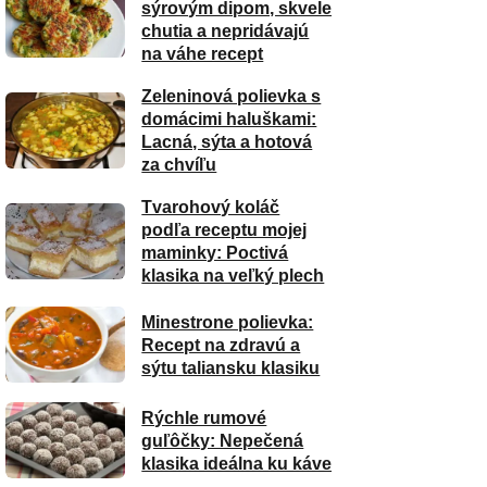
sýrovým dipom, skvele
chutia a nepridávajú
na váhe recept
Zeleninová polievka s
domácimi haluškami:
Lacná, sýta a hotová
za chvíľu
Tvarohový koláč
podľa receptu mojej
maminky: Poctivá
klasika na veľký plech
Minestrone polievka:
Recept na zdravú a
sýtu taliansku klasiku
Rýchle rumové
guľôčky: Nepečená
klasika ideálna ku káve