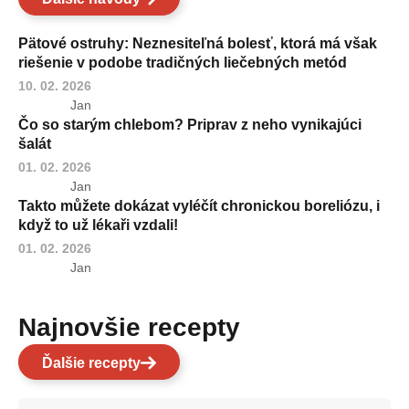
Pätové ostruhy: Neznesiteľná bolesť, ktorá má však
riešenie v podobe tradičných liečebných metód
10. 02. 2026
Jan
Čo so starým chlebom? Priprav z neho vynikajúci
šalát
01. 02. 2026
Jan
Takto můžete dokázat vyléčít chronickou boreliózu, i
když to už lékaři vzdali!
01. 02. 2026
Jan
Najnovšie recepty
Ďalšie recepty