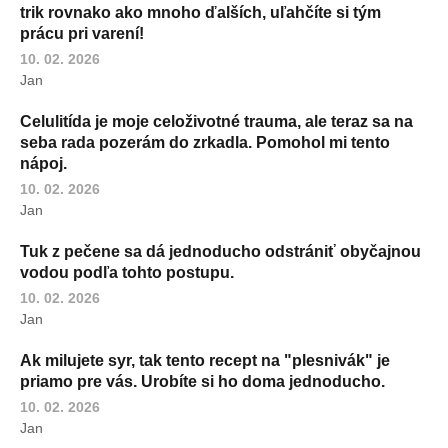
trik rovnako ako mnoho ďalších, uľahčíte si tým
prácu pri varení!
10. 02. 2026
Jan
Celulitída je moje celoživotné trauma, ale teraz sa na
seba rada pozerám do zrkadla. Pomohol mi tento
nápoj.
10. 02. 2026
Jan
Tuk z pečene sa dá jednoducho odstrániť obyčajnou
vodou podľa tohto postupu.
10. 02. 2026
Jan
Ak milujete syr, tak tento recept na "plesnivák" je
priamo pre vás. Urobíte si ho doma jednoducho.
10. 02. 2026
Jan