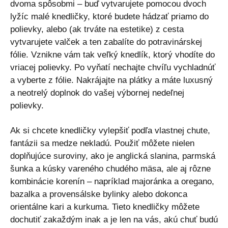
dvoma spôsobmi – buď vytvarujete pomocou dvoch
lyžíc malé knedličky, ktoré budete hádzať priamo do
polievky, alebo (ak trváte na estetike) z cesta
vytvarujete valček a ten zabalíte do potravinárskej
fólie. Vznikne vám tak veľký knedlík, ktorý vhodíte do
vriacej polievky. Po vyňatí nechajte chvíľu vychladnúť
a vyberte z fólie. Nakrájajte na plátky a máte luxusný
a neotrelý doplnok do vašej výbornej nedeľnej
polievky.
Ak si chcete knedličky vylepšiť podľa vlastnej chute,
fantázii sa medze nekladú. Použiť môžete nielen
doplňujúce suroviny, ako je anglická slanina, parmská
šunka a kúsky vareného chudého mäsa, ale aj rôzne
kombinácie korenín – napríklad majoránka a oregano,
bazalka a provensálske bylinky alebo dokonca
orientálne kari a kurkuma. Tieto knedličky môžete
dochutiť zakaždým inak a je len na vás, akú chuť budú