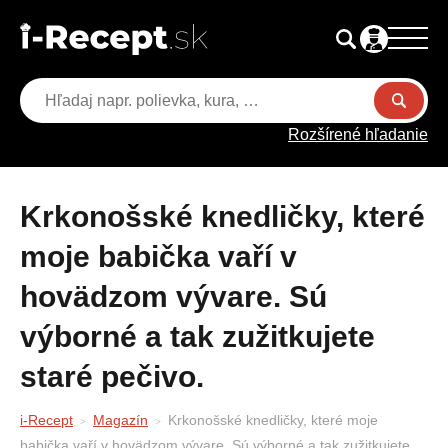
Rozšírené hľadanie
Krkonošské knedličky, které
moje babička vaří v
hovädzom vývare. Sú
výborné a tak zužitkujete
staré pečivo.
i-Recept
Magazín
Krkonošské knedličky, které moje
babička vaří v hovädzom vývare. Sú výborné a tak zužitkujete