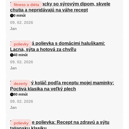
Brokolicové placky so sýrovým dipom, skvele
fitness a diéta
chutia a nepridávajú na váhe recept
0 minút
09. 02. 2026
Jan
Zeleninová polievka s domácimi haluškami:
polievky
Lacná, sýta a hotová za chvíľu
40 minút
09. 02. 2026
Jan
Tvarohový koláč podľa receptu mojej maminky:
dezerty
Poctivá klasika na veľký plech
90 minút
09. 02. 2026
Jan
Minestrone polievka: Recept na zdravú a sýtu
polievky
taliansku klasiku