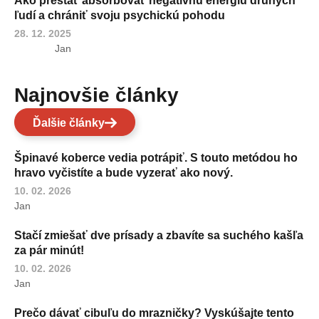
Ako prestať absorbovať negatívnu energiu druhých
ľudí a chrániť svoju psychickú pohodu
28. 12. 2025
Jan
Najnovšie články
Ďalšie články
Špinavé koberce vedia potrápiť. S touto metódou ho
hravo vyčistíte a bude vyzerať ako nový.
10. 02. 2026
Jan
Stačí zmiešať dve prísady a zbavíte sa suchého kašľa
za pár minút!
10. 02. 2026
Jan
Prečo dávať cibuľu do mrazničky? Vyskúšajte tento