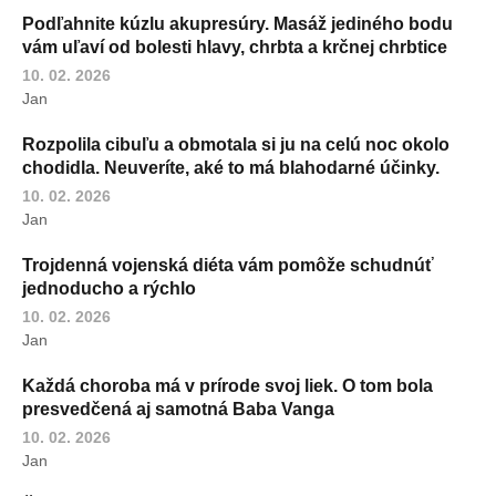
Podľahnite kúzlu akupresúry. Masáž jediného bodu
vám uľaví od bolesti hlavy, chrbta a krčnej chrbtice
10. 02. 2026
Jan
Rozpolila cibuľu a obmotala si ju na celú noc okolo
chodidla. Neuveríte, aké to má blahodarné účinky.
10. 02. 2026
Jan
Trojdenná vojenská diéta vám pomôže schudnúť
jednoducho a rýchlo
10. 02. 2026
Jan
Každá choroba má v prírode svoj liek. O tom bola
presvedčená aj samotná Baba Vanga
10. 02. 2026
Jan