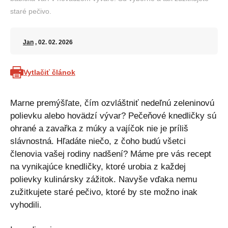
staré pečivo.
Jan
, 02. 02. 2026
Vytlačiť článok
Marne premýšľate, čím ozvláštniť nedeľnú zeleninovú
polievku alebo hovädzí vývar? Pečeňové knedličky sú
ohrané a zavařka z múky a vajíčok nie je príliš
slávnostná. Hľadáte niečo, z čoho budú všetci
členovia vašej rodiny nadšení? Máme pre vás recept
na vynikajúce knedličky, ktoré urobia z každej
polievky kulinársky zážitok. Navyše vďaka nemu
zužitkujete staré pečivo, ktoré by ste možno inak
vyhodili.