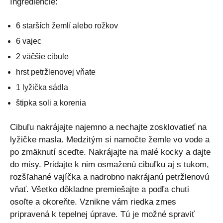
Ingrediencie:
6 starších žemlí alebo rožkov
6 vajec
2 väčšie cibule
hrst petržlenovej vňate
1 lyžička sádla
štipka soli a korenia
Cibuľu nakrájajte najemno a nechajte zosklovatieť na
lyžičke masla. Medzitým si namočte žemle vo vode a
po zmäknutí sceďte. Nakrájajte na malé kocky a dajte
do misy. Pridajte k nim osmaženú cibuľku aj s tukom,
rozšľahané vajíčka a nadrobno nakrájanú petržlenovú
vňať. Všetko dôkladne premiešajte a podľa chuti
osoľte a okoreňte. Vznikne vám riedka zmes
pripravená k tepelnej úprave. Tú je možné spraviť