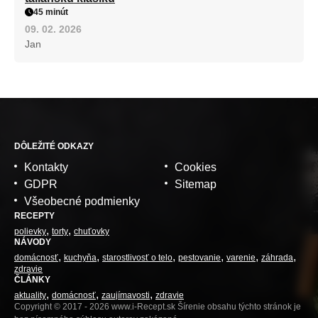
45 minút
09. 02. 2026
Jan
DÔLEŽITÉ ODKAZY
Kontakty
Cookies
GDPR
Sitemap
Všeobecné podmienky
RECEPTY
polievky
torty
chuťovky
NÁVODY
domácnosť
kuchyňa
starostlivosť o telo
pestovanie
varenie
záhrada
zdravie
ČLÁNKY
aktuality
domácnosť
zaujímavosti
zdravie
Copyright © 2017 - 2026 www.i-Recept.sk Šírenie obsahu týchto stránok je