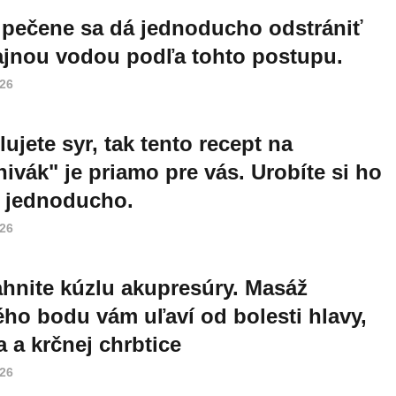
 pečene sa dá jednoducho odstrániť
jnou vodou podľa tohto postupu.
026
lujete syr, tak tento recept na
nivák" je priamo pre vás. Urobíte si ho
 jednoducho.
026
hnite kúzlu akupresúry. Masáž
ého bodu vám uľaví od bolesti hlavy,
a a krčnej chrbtice
026