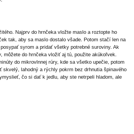
žitého. Najprv do hrnčeka vložte maslo a roztopte ho
ček tak, aby sa maslo dostalo všade. Potom stačí len na
, posypať syrom a pridať všetky potrebné suroviny. Ak
, môžete do hrnčeka vložiť aj tú, použite akúkoľvek.
minúty do mikrovlnnej rúry, kde sa všetko upečie, potom
 skvelý, lahodný a rýchly pokrm bez drhnutia špinavého
myslieť, čo si dať k jedlu, aby ste netrpeli hladom, ale