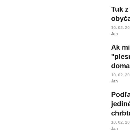
Tuk z
obyča
10. 02. 2
Jan
Ak mi
"ples
doma
10. 02. 2
Jan
Podľa
jedin
chrbt
10. 02. 2
Jan