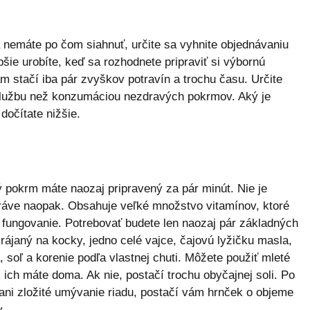
 nemáte po čom siahnuť, určite sa vyhnite objednávaniu
šie urobíte, keď sa rozhodnete pripraviť si výbornú
m stačí iba pár zvyškov potravín a trochu času. Určite
službu než konzumáciou nezdravých pokrmov. Aký je
dočítate nižšie.
ý pokrm máte naozaj pripravený za pár minút. Nie je
ráve naopak. Obsahuje veľké množstvo vitamínov, ktoré
e fungovanie. Potrebovať budete len naozaj pár základných
krájaný na kocky, jedno celé vajce, čajovú lyžičku masla,
 soľ a korenie podľa vlastnej chuti. Môžete použiť mleté
k ich máte doma. Ak nie, postačí trochu obyčajnej soli. Po
ni zložité umývanie riadu, postačí vám hrnček o objeme
.