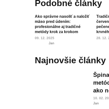
Podobné články
Ako správne nasoliť a naložiť
Tradič
mäso pred údením:
červen
profesionálne aj tradičné
pečene,
metódy krok za krokom
krvnéh
09. 12. 2025
28. 12.
Jan
Najnovšie články
Špina
metód
ako n
10. 02. 2
Jan