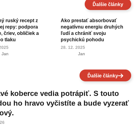
Ďalšie články
ný ruský recept z
Ako prestať absorbovať
ej repy: podpora
negatívnu energiu druhých
 čriev, obličiek a
ľudí a chrániť svoju
o tlaku
psychickú pohodu
 2025
28. 12. 2025
Jan
Jan
Ďalšie články
vé koberce vedia potrápiť. S touto
ou ho hravo vyčistíte a bude vyzerať
ový.
026