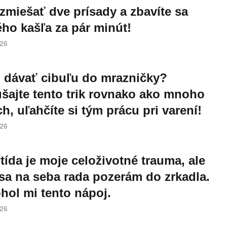
 zmiešať dve prísady a zbavíte sa
ho kašľa za pár minút!
026
 dávať cibuľu do mrazničky?
šajte tento trik rovnako ako mnoho
ch, uľahčíte si tým prácu pri varení!
026
itída je moje celoživotné trauma, ale
 sa na seba rada pozerám do zrkadla.
ol mi tento nápoj.
026