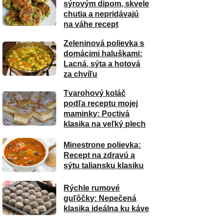
sýrovým dipom, skvele
chutia a nepridávajú
na váhe recept
Zeleninová polievka s
domácimi haluškami:
Lacná, sýta a hotová
za chvíľu
Tvarohový koláč
podľa receptu mojej
maminky: Poctivá
klasika na veľký plech
Minestrone polievka:
Recept na zdravú a
sýtu taliansku klasiku
Rýchle rumové
guľôčky: Nepečená
klasika ideálna ku káve