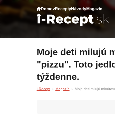
Domov
Recepty
Návody
Magazín
Moje deti milujú minútovú hrnčekovú
"pizzu". Toto jed
týždenne.
i-Recept
Magazín
Moje deti milujú minútov