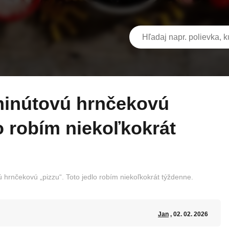
lo robím niekoľkokrát
ú hrnčekovú „pizzu“. Toto jedlo robím niekoľkokrát týždenne.
Jan
, 02. 02. 2026