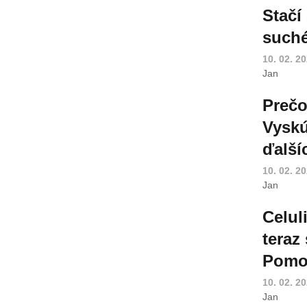
Stačí
suché
10. 02. 2
Jan
Prečo
Vyskú
ďalší
10. 02. 2
Jan
Celul
teraz
Pomoh
10. 02. 2
Jan