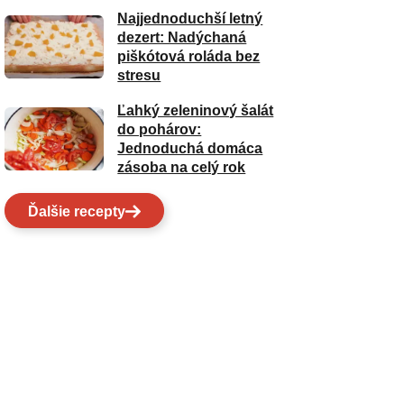
Najjednoduchší letný
dezert: Nadýchaná
piškótová roláda bez
stresu
Ľahký zeleninový šalát
do pohárov:
Jednoduchá domáca
zásoba na celý rok
Ďalšie recepty