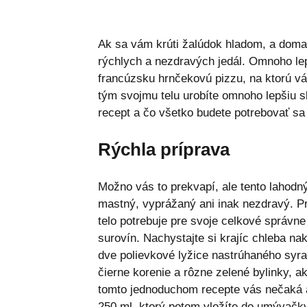
Ak sa vám krúti žalúdok hladom, a doma
rýchlych a nezdravých jedál. Omnoho lep
francúzsku hrnčekovú pizzu, na ktorú vá
tým svojmu telu urobíte omnoho lepšiu 
recept a čo všetko budete potrebovať sa 
Rýchla príprava
Možno vás to prekvapí, ale tento lahodn
mastný, vyprážaný ani inak nezdravý. P
telo potrebuje pre svoje celkové správn
surovín. Nachystajte si krajíc chleba na
dve polievkové lyžice nastrúhaného syra,
čierne korenie a rôzne zelené bylinky, a
tomto jednoduchom recepte vás nečaká a
250 ml, ktorý potom vložíte do umývačky