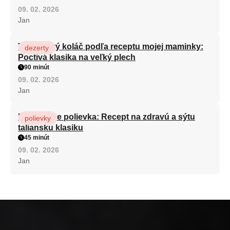
09. 02. 2026
Jan
Tvarohový koláč podľa receptu mojej maminky:
dezerty
Poctivá klasika na veľký plech
90 minút
09. 02. 2026
Jan
Minestrone polievka: Recept na zdravú a sýtu
polievky
taliansku klasiku
45 minút
09. 02. 2026
Jan