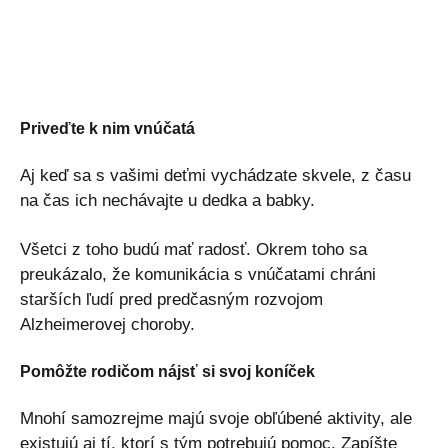
Priveďte k nim vnúčatá
Aj keď sa s vašimi deťmi vychádzate skvele, z času
na čas ich nechávajte u dedka a babky.
Všetci z toho budú mať radosť. Okrem toho sa
preukázalo, že komunikácia s vnúčatami chráni
starších ľudí pred predčasným rozvojom
Alzheimerovej choroby.
Pomôžte rodičom nájsť si svoj koníček
Mnohí samozrejme majú svoje obľúbené aktivity, ale
existujú aj tí, ktorí s tým potrebujú pomoc. Zapíšte