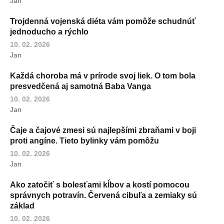
Jan
Trojdenná vojenská diéta vám pomôže schudnúť
jednoducho a rýchlo
10. 02. 2026
Jan
Každá choroba má v prírode svoj liek. O tom bola
presvedčená aj samotná Baba Vanga
10. 02. 2026
Jan
Čaje a čajové zmesi sú najlepšími zbraňami v boji
proti angíne. Tieto bylinky vám pomôžu
10. 02. 2026
Jan
Ako zatočiť s bolesťami kĺbov a kostí pomocou
správnych potravín. Červená cibuľa a zemiaky sú
základ
10. 02. 2026