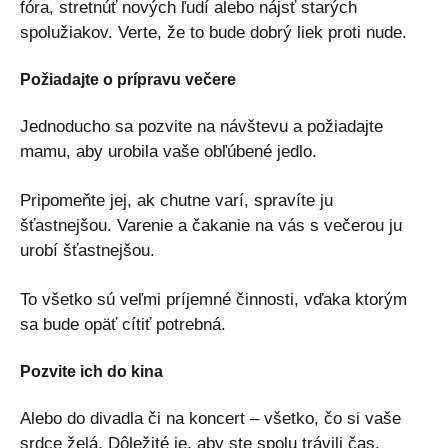
fóra, stretnúť nových ľudí alebo nájsť starých
spolužiakov. Verte, že to bude dobrý liek proti nude.
Požiadajte o prípravu večere
Jednoducho sa pozvite na návštevu a požiadajte
mamu, aby urobila vaše obľúbené jedlo.
Pripomeňte jej, ak chutne varí, spravíte ju
šťastnejšou. Varenie a čakanie na vás s večerou ju
urobí šťastnejšou.
To všetko sú veľmi príjemné činnosti, vďaka ktorým
sa bude opäť cítiť potrebná.
Pozvite ich do kina
Alebo do divadla či na koncert – všetko, čo si vaše
srdce želá. Dôležité je, aby ste spolu trávili čas.