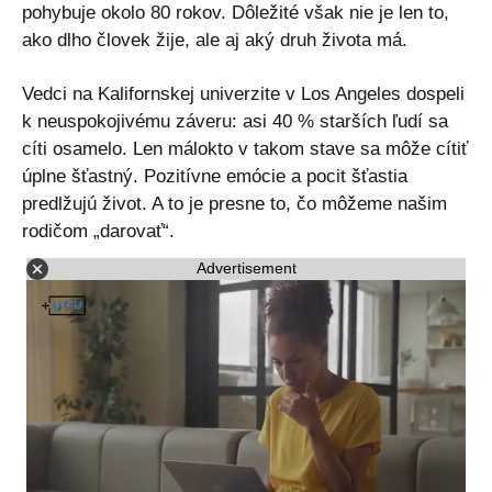
pohybuje okolo 80 rokov. Dôležité však nie je len to,
ako dlho človek žije, ale aj aký druh života má.
Vedci na Kalifornskej univerzite v Los Angeles dospeli
k neuspokojivému záveru: asi 40 % starších ľudí sa
cíti osamelo. Len málokto v takom stave sa môže cítiť
úplne šťastný. Pozitívne emócie a pocit šťastia
predlžujú život. A to je presne to, čo môžeme našim
rodičom „darovať“.
Advertisement