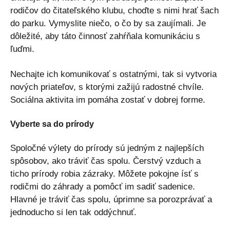
rodičov do čitateľského klubu, choďte s nimi hrať šach
do parku. Vymyslite niečo, o čo by sa zaujímali. Je
dôležité, aby táto činnosť zahŕňala komunikáciu s
ľuďmi.
Nechajte ich komunikovať s ostatnými, tak si vytvoria
nových priateľov, s ktorými zažijú radostné chvíle.
Sociálna aktivita im pomáha zostať v dobrej forme.
Vyberte sa do prírody
Spoločné výlety do prírody sú jedným z najlepších
spôsobov, ako tráviť čas spolu. Čerstvý vzduch a
ticho prírody robia zázraky. Môžete pokojne ísť s
rodičmi do záhrady a pomôcť im sadiť sadenice.
Hlavné je tráviť čas spolu, úprimne sa porozprávať a
jednoducho si len tak oddýchnuť.