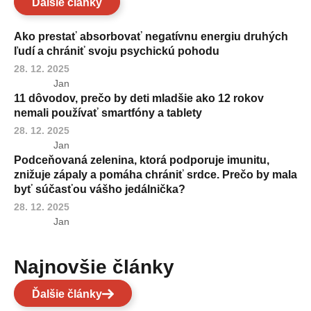
Ďalšie články
Ako prestať absorbovať negatívnu energiu druhých
ľudí a chrániť svoju psychickú pohodu
28. 12. 2025
Jan
11 dôvodov, prečo by deti mladšie ako 12 rokov
nemali používať smartfóny a tablety
28. 12. 2025
Jan
Podceňovaná zelenina, ktorá podporuje imunitu,
znižuje zápaly a pomáha chrániť srdce. Prečo by mala
byť súčasťou vášho jedálnička?
28. 12. 2025
Jan
Najnovšie články
Ďalšie články