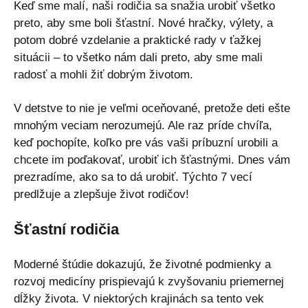
Keď sme malí, naši rodičia sa snažia urobiť všetko
preto, aby sme boli šťastní. Nové hračky, výlety, a
potom dobré vzdelanie a praktické rady v ťažkej
situácii – to všetko nám dali preto, aby sme mali
radosť a mohli žiť dobrým životom.
V detstve to nie je veľmi oceňované, pretože deti ešte
mnohým veciam nerozumejú. Ale raz príde chvíľa,
keď pochopíte, koľko pre vás vaši príbuzní urobili a
chcete im poďakovať, urobiť ich šťastnými. Dnes vám
prezradíme, ako sa to dá urobiť. Týchto 7 vecí
predlžuje a zlepšuje život rodičov!
Šťastní rodičia
Moderné štúdie dokazujú, že životné podmienky a
rozvoj medicíny prispievajú k zvyšovaniu priemernej
dĺžky života. V niektorých krajinách sa tento vek