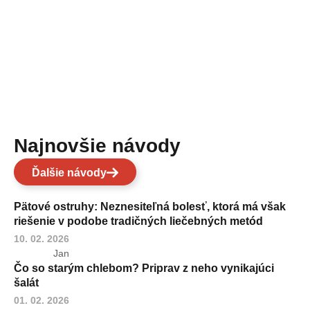
Najnovšie návody
Ďalšie návody
Pätové ostruhy: Neznesiteľná bolesť, ktorá má však
riešenie v podobe tradičných liečebných metód
10. 02. 2026
Jan
Čo so starým chlebom? Priprav z neho vynikajúci
šalát
01. 02. 2026