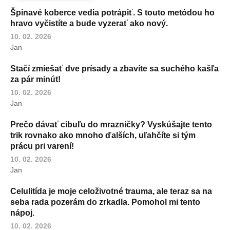
Špinavé koberce vedia potrápiť. S touto metódou ho
hravo vyčistíte a bude vyzerať ako nový.
10. 02. 2026
Jan
Stačí zmiešať dve prísady a zbavíte sa suchého kašľa
za pár minút!
10. 02. 2026
Jan
Prečo dávať cibuľu do mrazničky? Vyskúšajte tento
trik rovnako ako mnoho ďalších, uľahčíte si tým
prácu pri varení!
10. 02. 2026
Jan
Celulitída je moje celoživotné trauma, ale teraz sa na
seba rada pozerám do zrkadla. Pomohol mi tento
nápoj.
10. 02. 2026