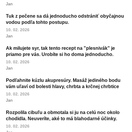
Jan
Tuk z pečene sa dá jednoducho odstrániť obyčajnou
vodou podľa tohto postupu.
10. 02. 2026
Jan
Ak milujete syr, tak tento recept na "plesnivák" je
priamo pre vás. Urobíte si ho doma jednoducho.
10. 02. 2026
Jan
Podľahnite kúzlu akupresúry. Masáž jediného bodu
vám uľaví od bolesti hlavy, chrbta a krčnej chrbtice
10. 02. 2026
Jan
Rozpolila cibuľu a obmotala si ju na celú noc okolo
chodidla. Neuveríte, aké to má blahodarné účinky.
10. 02. 2026