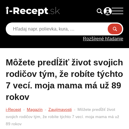
Rozšírené hľadanie
Môžete predĺžiť život svojich
rodičov tým, že robíte týchto
7 vecí. moja mama má už 89
rokov
i-Recept
Magazín
Zaujímavosti
Môžete predĺžiť život
svojich rodičov tým, že robíte týchto 7 vecí. moja mama má už
89 rokov