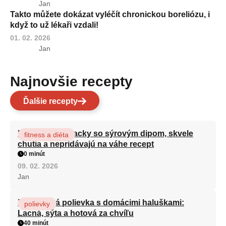
Jan
Takto můžete dokázat vyléčít chronickou boreliózu, i
když to už lékaři vzdali!
01. 02. 2026
Jan
Najnovšie recepty
Ďalšie recepty
Brokolicové placky so sýrovým dipom, skvele
fitness a diéta
chutia a nepridávajú na váhe recept
0 minút
09. 02. 2026
Jan
Zeleninová polievka s domácimi haluškami:
polievky
Lacná, sýta a hotová za chvíľu
40 minút