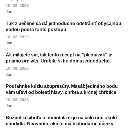
10. 02. 2026
Jan
Tuk z pečene sa dá jednoducho odstrániť obyčajnou
vodou podľa tohto postupu.
10. 02. 2026
Jan
Ak milujete syr, tak tento recept na "plesnivák" je
priamo pre vás. Urobíte si ho doma jednoducho.
10. 02. 2026
Jan
Podľahnite kúzlu akupresúry. Masáž jediného bodu
vám uľaví od bolesti hlavy, chrbta a krčnej chrbtice
10. 02. 2026
Jan
Rozpolila cibuľu a obmotala si ju na celú noc okolo
chodidla. Neuveríte, aké to má blahodarné účinky.