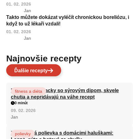
01. 02. 2026
Jan
Takto můžete dokázat vyléčít chronickou boreliózu, i
když to už lékaři vzdali!
01. 02. 2026
Jan
Najnovšie recepty
Ďalšie recepty
Brokolicové placky so sýrovým dipom, skvele
fitness a diéta
chutia a nepridávajú na váhe recept
0 minút
09. 02. 2026
Jan
Zeleninová polievka s domácimi haluškami:
polievky