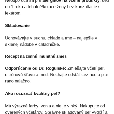
Neodporúča sa pre
alergikov na včelie produkty
, deti
do 1 roka a tehotné/kojace ženy bez konzultácie s
lekárom.
Skladovanie
Uchovávajte v suchu, chlade a tme – najlepšie v
sklenej nádobe v chladničke.
Recept na zimnú imunitnú zmes
Odporúčanie od Dr. Rogulské:
Zmiešajte včelí peľ,
citrónovú šťavu a med. Nechajte odstáť cez noc a pite
ráno nalačno.
Ako rozoznať kvalitný peľ?
Má výrazné farby, vonia a nie je vlhký. Nakupujte od
overených včelárov. Správne skladovaný peľ vydrží aj