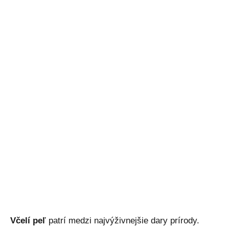
Včelí peľ
patrí medzi najvýživnejšie dary prírody.