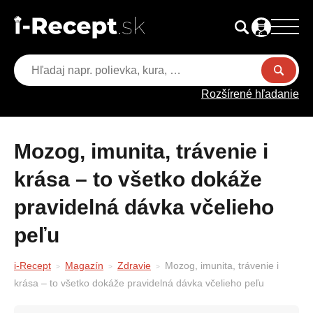
Rozšírené hľadanie
Mozog, imunita, trávenie i
krása – to všetko dokáže
pravidelná dávka včelieho
peľu
i-Recept
Magazín
Zdravie
Mozog, imunita, trávenie i
krása – to všetko dokáže pravidelná dávka včelieho peľu