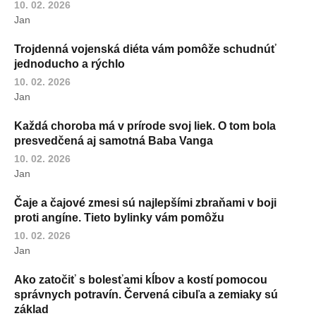
10. 02. 2026
Jan
Trojdenná vojenská diéta vám pomôže schudnúť
jednoducho a rýchlo
10. 02. 2026
Jan
Každá choroba má v prírode svoj liek. O tom bola
presvedčená aj samotná Baba Vanga
10. 02. 2026
Jan
Čaje a čajové zmesi sú najlepšími zbraňami v boji
proti angíne. Tieto bylinky vám pomôžu
10. 02. 2026
Jan
Ako zatočiť s bolesťami kĺbov a kostí pomocou
správnych potravín. Červená cibuľa a zemiaky sú
základ