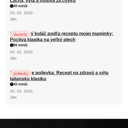
Lacná, sýta a hotová za chvíľu
40 minút
09. 02. 2026
Jan
Tvarohový koláč podľa receptu mojej maminky:
dezerty
Poctivá klasika na veľký plech
90 minút
09. 02. 2026
Jan
Minestrone polievka: Recept na zdravú a sýtu
polievky
taliansku klasiku
45 minút
09. 02. 2026
Jan