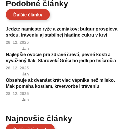
Podobné články
Ďalšie články
Jedzte namiesto ryže a zemiakov: bulgur prospieva
srdcu, tráveniu aj stabilnej hladine cukru v krvi
28. 12. 2025
Jan
Najlepšie ovocie pre zdravé črevá, pevné kosti a
vyvážený tlak. Starovekí Gréci ho jedli po tisícročia
28. 12. 2025
Jan
Obsahuje až dvanásťkrát viac vápnika než mlieko.
Mak pomáha kostiam, krvetvorbe i tráveniu
28. 12. 2025
Jan
Najnovšie články