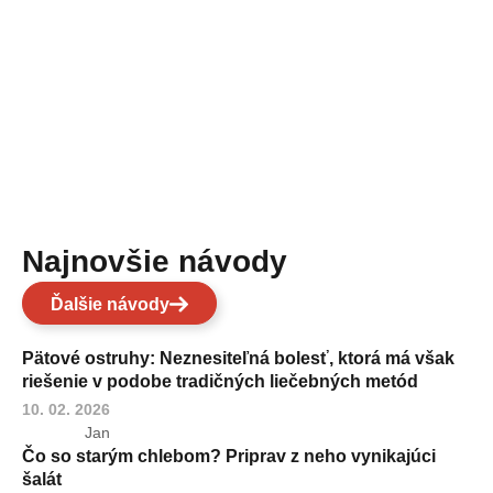
Najnovšie návody
Ďalšie návody
Pätové ostruhy: Neznesiteľná bolesť, ktorá má však
riešenie v podobe tradičných liečebných metód
10. 02. 2026
Jan
Čo so starým chlebom? Priprav z neho vynikajúci
šalát