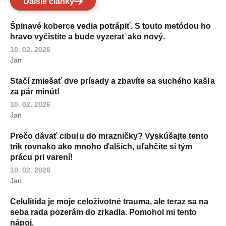
Ďalšie články
Špinavé koberce vedia potrápiť. S touto metódou ho
hravo vyčistíte a bude vyzerať ako nový.
10. 02. 2026
Jan
Stačí zmiešať dve prísady a zbavíte sa suchého kašľa
za pár minút!
10. 02. 2026
Jan
Prečo dávať cibuľu do mrazničky? Vyskúšajte tento
trik rovnako ako mnoho ďalších, uľahčíte si tým
prácu pri varení!
10. 02. 2026
Jan
Celulitída je moje celoživotné trauma, ale teraz sa na
seba rada pozerám do zrkadla. Pomohol mi tento
nápoj.