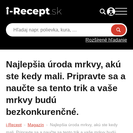
Rozšírené hľadanie
Najlepšia úroda mrkvy, akú
ste kedy mali. Pripravte sa a
naučte sa tento trik a vaše
mrkvy budú
bezkonkurenčné.
i-Recept
Magazín
Najlepšia úroda mrkvy, akú ste kedy
mali. Pripravte sa a naučte sa tento trik a vaše mrkvy budú