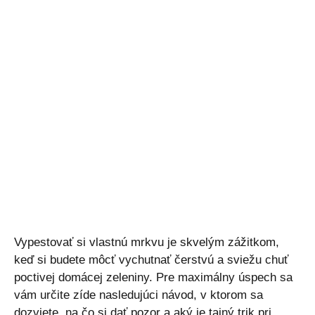
Vypestovať si vlastnú mrkvu je skvelým zážitkom,
keď si budete môcť vychutnať čerstvú a sviežu chuť
poctivej domácej zeleniny. Pre maximálny úspech sa
vám určite zíde nasledujúci návod, v ktorom sa
dozviete, na čo si dať pozor a aký je tajný trik pri