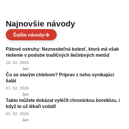
Najnovšie návody
Ďalšie návody
Pätové ostruhy: Neznesiteľná bolesť, ktorá má však
riešenie v podobe tradičných liečebných metód
10. 02. 2026
Jan
Čo so starým chlebom? Priprav z neho vynikajúci
šalát
01. 02. 2026
Jan
Takto můžete dokázat vyléčít chronickou boreliózu, i
když to už lékaři vzdali!
01. 02. 2026
Jan