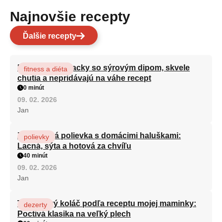
Najnovšie recepty
Ďalšie recepty
Brokolicové placky so sýrovým dipom, skvele
fitness a diéta
chutia a nepridávajú na váhe recept
0 minút
09. 02. 2026
Jan
Zeleninová polievka s domácimi haluškami:
polievky
Lacná, sýta a hotová za chvíľu
40 minút
09. 02. 2026
Jan
Tvarohový koláč podľa receptu mojej maminky:
dezerty
Poctivá klasika na veľký plech