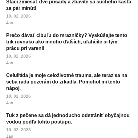
Stačí zmiešať dve prísady a zbavíte sa suchého kašľa
za pár minút!
10. 02. 2026
Jan
Prečo dávať cibuľu do mrazničky? Vyskúšajte tento
trik rovnako ako mnoho ďalších, uľahčíte si tým
prácu pri varení!
10. 02. 2026
Jan
Celulitída je moje celoživotné trauma, ale teraz sa na
seba rada pozerám do zrkadla. Pomohol mi tento
nápoj.
10. 02. 2026
Jan
Tuk z pečene sa dá jednoducho odstrániť obyčajnou
vodou podľa tohto postupu.
10. 02. 2026
Jan