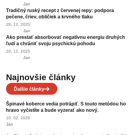
Jan
Tradičný ruský recept z červenej repy: podpora
pečene, čriev, obličiek a krvného tlaku
28. 12. 2025
Jan
Ako prestať absorbovať negatívnu energiu druhých
ľudí a chrániť svoju psychickú pohodu
28. 12. 2025
Jan
Najnovšie články
Ďalšie články
Špinavé koberce vedia potrápiť. S touto metódou ho
hravo vyčistíte a bude vyzerať ako nový.
10. 02. 2026
Jan