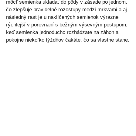
môcť semienka ukladať do pôdy v zásade po jednom,
čo zlepšuje pravidelné rozostupy medzi mrkvami a aj
následný rast je u naklíčených semienok výrazne
rýchlejší v porovnaní s bežným výsevným postupom,
keď semienka jednoducho rozhádzate na záhon a
pokojne niekoľko týždňov čakáte, čo sa vlastne stane.