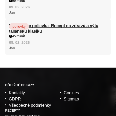
90 minút
09. 02. 2026
Jan
Minestrone polievka: Recept na zdravú a sýtu
polievky
taliansku klasiku
45 minút
09. 02. 2026
Jan
DÔLEŽITÉ ODKAZY
Kontakty
Cookies
GDPR
Sitemap
Všeobecné podmienky
RECEPTY