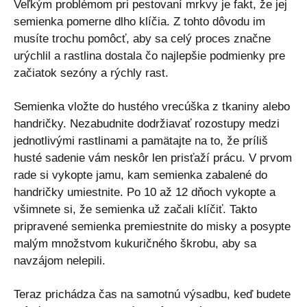
Veľkým problémom pri pestovaní mrkvy je fakt, že jej
semienka pomerne dlho klíčia. Z tohto dôvodu im
musíte trochu pomôcť, aby sa celý proces značne
urýchlil a rastlina dostala čo najlepšie podmienky pre
začiatok sezóny a rýchly rast.
Semienka vložte do hustého vrecúška z tkaniny alebo
handričky. Nezabudnite dodržiavať rozostupy medzi
jednotlivými rastlinami a pamätajte na to, že príliš
husté sadenie vám neskôr len prisťaží prácu. V prvom
rade si vykopte jamu, kam semienka zabalené do
handričky umiestnite. Po 10 až 12 dňoch vykopte a
všimnete si, že semienka už začali klíčiť. Takto
pripravené semienka premiestnite do misky a posypte
malým množstvom kukuričného škrobu, aby sa
navzájom nelepili.
Teraz prichádza čas na samotnú výsadbu, keď budete