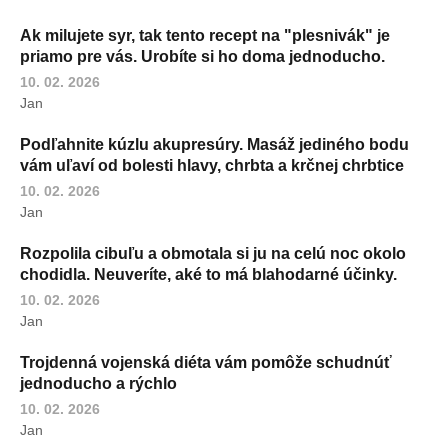
Ak milujete syr, tak tento recept na "plesnivák" je
priamo pre vás. Urobíte si ho doma jednoducho.
10. 02. 2026
Jan
Podľahnite kúzlu akupresúry. Masáž jediného bodu
vám uľaví od bolesti hlavy, chrbta a krčnej chrbtice
10. 02. 2026
Jan
Rozpolila cibuľu a obmotala si ju na celú noc okolo
chodidla. Neuveríte, aké to má blahodarné účinky.
10. 02. 2026
Jan
Trojdenná vojenská diéta vám pomôže schudnúť
jednoducho a rýchlo
10. 02. 2026
Jan