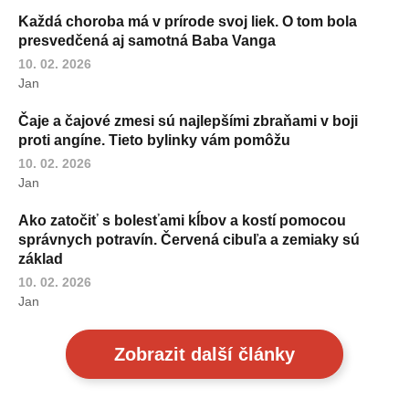
Každá choroba má v prírode svoj liek. O tom bola
presvedčená aj samotná Baba Vanga
10. 02. 2026
Jan
Čaje a čajové zmesi sú najlepšími zbraňami v boji
proti angíne. Tieto bylinky vám pomôžu
10. 02. 2026
Jan
Ako zatočiť s bolesťami kĺbov a kostí pomocou
správnych potravín. Červená cibuľa a zemiaky sú
základ
10. 02. 2026
Jan
Zobrazit další články