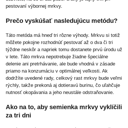
pestovaní výbornej mrkvy.
Prečo vyskúšať nasledujúcu metódu?
Táto metóda má hneď tri rôzne výhody. Mrkvu si totiž
môžete pokojne rozhodnúť pestovať až o dva či tri
týždne neskôr a napriek tomu dostanete prvú úrodu už
v lete. Táto mrkva nepotrebuje žiadne špeciálne
delenie ani pretrhávanie, ale bude vhodná v zásade
priamo na konzumáciu v optimálnej veľkosti. Ak
dodržíte uvedené rady, celkový rast mrkvy bude veľmi
rýchly, takže prekoná aj dotieravú burinu, čo uľahčuje
nutnosť okopávania a jeho neustále odstraňovanie.
Ako na to, aby semienka mrkvy vyklíčili
za tri dni