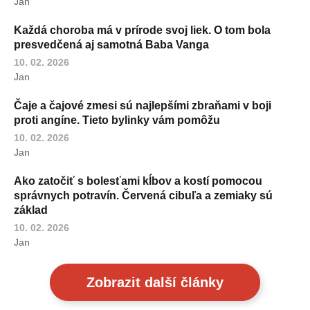
Jan
Každá choroba má v prírode svoj liek. O tom bola
presvedčená aj samotná Baba Vanga
10. 02. 2026
Jan
Čaje a čajové zmesi sú najlepšími zbraňami v boji
proti angíne. Tieto bylinky vám pomôžu
10. 02. 2026
Jan
Ako zatočiť s bolesťami kĺbov a kostí pomocou
správnych potravín. Červená cibuľa a zemiaky sú
základ
10. 02. 2026
Jan
Zobrazit další články