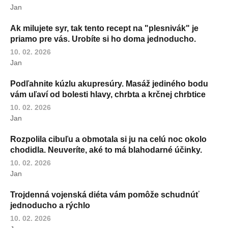
Jan
Ak milujete syr, tak tento recept na "plesnivák" je
priamo pre vás. Urobíte si ho doma jednoducho.
10. 02. 2026
Jan
Podľahnite kúzlu akupresúry. Masáž jediného bodu
vám uľaví od bolesti hlavy, chrbta a krčnej chrbtice
10. 02. 2026
Jan
Rozpolila cibuľu a obmotala si ju na celú noc okolo
chodidla. Neuveríte, aké to má blahodarné účinky.
10. 02. 2026
Jan
Trojdenná vojenská diéta vám pomôže schudnúť
jednoducho a rýchlo
10. 02. 2026