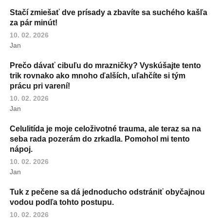
Stačí zmiešať dve prísady a zbavíte sa suchého kašľa
za pár minút!
10. 02. 2026
Jan
Prečo dávať cibuľu do mrazničky? Vyskúšajte tento
trik rovnako ako mnoho ďalších, uľahčíte si tým
prácu pri varení!
10. 02. 2026
Jan
Celulitída je moje celoživotné trauma, ale teraz sa na
seba rada pozerám do zrkadla. Pomohol mi tento
nápoj.
10. 02. 2026
Jan
Tuk z pečene sa dá jednoducho odstrániť obyčajnou
vodou podľa tohto postupu.
10. 02. 2026