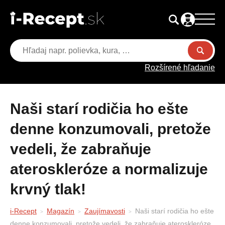
Rozšírené hľadanie
Naši starí rodičia ho ešte
denne konzumovali, pretože
vedeli, že zabraňuje
ateroskleróze a normalizuje
krvný tlak!
i-Recept
Magazín
Zaujímavosti
Naši starí rodičia ho ešte
denne konzumovali, pretože vedeli, že zabraňuje ateroskleróze