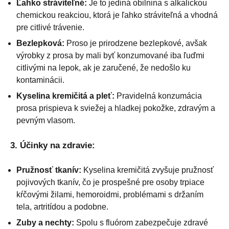
Ľahko stráviteľné:
Je to jediná obilnina s alkalickou
chemickou reakciou, ktorá je ľahko stráviteľná a vhodná
pre citlivé trávenie.
Bezlepková:
Proso je prirodzene bezlepkové, avšak
výrobky z prosa by mali byť konzumované iba ľuďmi
citlivými na lepok, ak je zaručené, že nedošlo ku
kontaminácii.
Kyselina kremičitá a pleť:
Pravidelná konzumácia
prosa prispieva k sviežej a hladkej pokožke, zdravým a
pevným vlasom.
3. Účinky na zdravie:
Pružnosť tkanív:
Kyselina kremičitá zvyšuje pružnosť
pojivových tkanív, čo je prospešné pre osoby trpiace
kŕčovými žilami, hemoroidmi, problémami s držaním
tela, artritídou a podobne.
Zuby a nechty:
Spolu s fluórom zabezpečuje zdravé