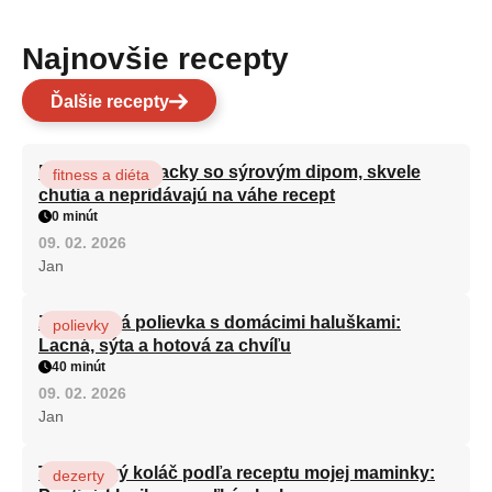
Najnovšie recepty
Ďalšie recepty
Brokolicové placky so sýrovým dipom, skvele
fitness a diéta
chutia a nepridávajú na váhe recept
0 minút
09. 02. 2026
Jan
Zeleninová polievka s domácimi haluškami:
polievky
Lacná, sýta a hotová za chvíľu
40 minút
09. 02. 2026
Jan
Tvarohový koláč podľa receptu mojej maminky:
dezerty