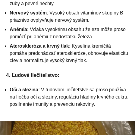
zuby a pevné nechty.
Nervový systém:
Vysoký obsah vitamínov skupiny B
priaznivo ovplyvňuje nervový systém.
Anémia:
Vďaka vysokému obsahu železa môže proso
pomôcť pri anémii z nedostatku železa.
Ateroskleróza a krvný tlak:
Kyselina kremičitá
pomáha predchádzať ateroskleróze, obnovuje elasticitu
ciev a normalizuje vysoký krvný tlak.
4. Ľudové liečiteľstvo:
Oči a slezina:
V ľudovom liečiteľstve sa proso používa
na liečbu očí a sleziny, reguláciu hladiny krvného cukru,
posilnenie imunity a prevenciu rakoviny.