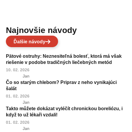
Najnovšie návody
Ďalšie návody
Pätové ostruhy: Neznesiteľná bolesť, ktorá má však
riešenie v podobe tradičných liečebných metód
10. 02. 2026
Jan
Čo so starým chlebom? Priprav z neho vynikajúci
šalát
01. 02. 2026
Jan
Takto můžete dokázat vyléčít chronickou boreliózu, i
když to už lékaři vzdali!
01. 02. 2026
Jan