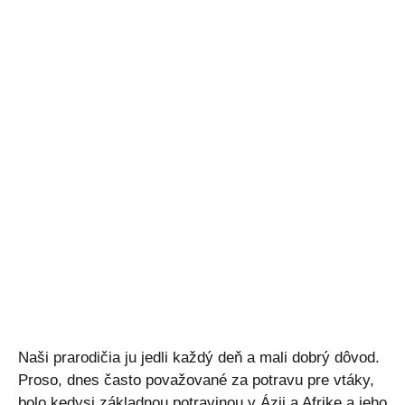
Naši prarodičia ju jedli každý deň a mali dobrý dôvod.
Proso, dnes často považované za potravu pre vtáky,
bolo kedysi základnou potravinou v Ázii a Afrike a jeho