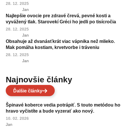
28. 12. 2025
Jan
Najlepšie ovocie pre zdravé črevá, pevné kosti a
vyvážený tlak. Starovekí Gréci ho jedli po tisícročia
28. 12. 2025
Jan
Obsahuje až dvanásťkrát viac vápnika než mlieko.
Mak pomáha kostiam, krvetvorbe i tráveniu
28. 12. 2025
Jan
Najnovšie články
Ďalšie články
Špinavé koberce vedia potrápiť. S touto metódou ho
hravo vyčistíte a bude vyzerať ako nový.
10. 02. 2026
Jan