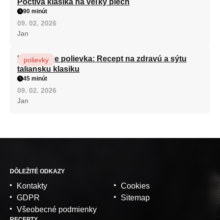
Poctivá klasika na veľký plech
90 minút
09. 02. 2026
Jan
Minestrone polievka: Recept na zdravú a sýtu
polievky
taliansku klasiku
45 minút
09. 02. 2026
Jan
DÔLEŽITÉ ODKAZY
Kontakty
Cookies
GDPR
Sitemap
Všeobecné podmienky
RECEPTY