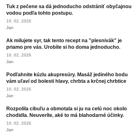
Tuk z pečene sa dá jednoducho odstrániť obyčajnou
vodou podľa tohto postupu.
10. 02. 2026
Jan
Ak milujete syr, tak tento recept na "plesnivák" je
priamo pre vás. Urobíte si ho doma jednoducho.
10. 02. 2026
Jan
Podľahnite kúzlu akupresúry. Masáž jediného bodu
vám uľaví od bolesti hlavy, chrbta a krčnej chrbtice
10. 02. 2026
Jan
Rozpolila cibuľu a obmotala si ju na celú noc okolo
chodidla. Neuveríte, aké to má blahodarné účinky.
10. 02. 2026
Jan