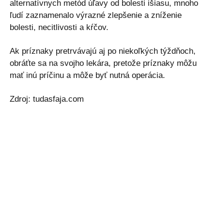
alternatívnych metód úľavy od bolesti išiasu, mnoho
ľudí zaznamenalo výrazné zlepšenie a zníženie
bolesti, necitlivosti a kŕčov.
Ak príznaky pretrvávajú aj po niekoľkých týždňoch,
obráťte sa na svojho lekára, pretože príznaky môžu
mať inú príčinu a môže byť nutná operácia.
Zdroj: tudasfaja.com