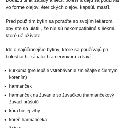
Dokážu tlmiť zápaly a liečiť bolesť a dajú sa používať
vo forme olejov, éterických olejov, kapsúl, masťí.
Pred použitím bylín sa poraďte so svojím lekárom,
aby ste sa uistili, že nie sú nekompatibilné s liekmi,
ktoré už užívate.
Ide o najúčinnejšie byliny, ktoré sa používajú pri
bolestiach, zápaloch a nervovom zdraví:
kurkuma (pre lepšie vstrebávanie zmiešajte s čiernym
korením)
harmanček
harmanček na žuvanie so žuvačkou (harmančekový
žuvací prášok)
kôra bielej vŕby
koreň harmančeka