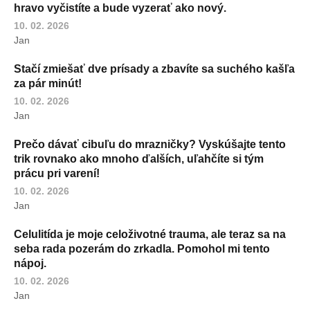
hravo vyčistíte a bude vyzerať ako nový.
10. 02. 2026
Jan
Stačí zmiešať dve prísady a zbavíte sa suchého kašľa
za pár minút!
10. 02. 2026
Jan
Prečo dávať cibuľu do mrazničky? Vyskúšajte tento
trik rovnako ako mnoho ďalších, uľahčíte si tým
prácu pri varení!
10. 02. 2026
Jan
Celulitída je moje celoživotné trauma, ale teraz sa na
seba rada pozerám do zrkadla. Pomohol mi tento
nápoj.
10. 02. 2026
Jan