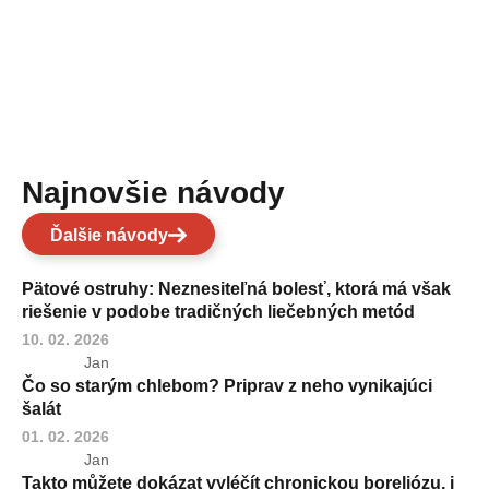
Najnovšie návody
Ďalšie návody
Pätové ostruhy: Neznesiteľná bolesť, ktorá má však
riešenie v podobe tradičných liečebných metód
10. 02. 2026
Jan
Čo so starým chlebom? Priprav z neho vynikajúci
šalát
01. 02. 2026
Jan
Takto můžete dokázat vyléčít chronickou boreliózu, i