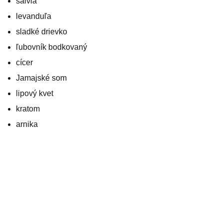
šalvia
levanduľa
sladké drievko
ľubovník bodkovaný
cícer
Jamajské som
lipový kvet
kratom
arnika