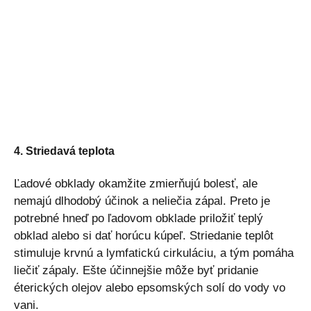
4. Striedavá teplota
Ľadové obklady okamžite zmierňujú bolesť, ale
nemajú dlhodobý účinok a neliečia zápal. Preto je
potrebné hneď po ľadovom obklade priložiť teplý
obklad alebo si dať horúcu kúpeľ. Striedanie teplôt
stimuluje krvnú a lymfatickú cirkuláciu, a tým pomáha
liečiť zápaly. Ešte účinnejšie môže byť pridanie
éterických olejov alebo epsomských solí do vody vo
vani.