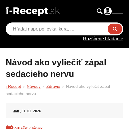
Rozšírené hľadanie
Návod ako vyliečiť zápal
sedacieho nervu
i-Recept
Návody
Zdravie
Návod ako vyliečiť zápal
sedacieho nervu
Jan
, 01. 02. 2026
Vytlačiť článok