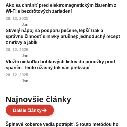
Ako sa chrániť pred elektromagnetickým žiarením z
Wi-Fi a bezdrôtových zariadení
28. 12. 2025
Jan
Skvelý nápoj na podporu pečene, lepší zrak a
správnu činnosť slinivky brušnej: jednoduchý recept
z mrkvy a jabĺk
28. 12. 2025
Jan
Vložte niekoľko bobkových listov do ponožky pred
spaním. Tento úžasný trik vás prekvapí
28. 12. 2025
Jan
Najnovšie články
Ďalšie články
Špinavé koberce vedia potrápiť. S touto metódou ho