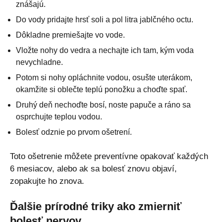
znášajú.
Do vody pridajte hrsť soli a pol litra jablčného octu.
Dôkladne premiešajte vo vode.
Vložte nohy do vedra a nechajte ich tam, kým voda
nevychladne.
Potom si nohy opláchnite vodou, osušte uterákom,
okamžite si oblečte teplú ponožku a choďte spať.
Druhý deň nechoďte bosí, noste papuče a ráno sa
osprchujte teplou vodou.
Bolesť odznie po prvom ošetrení.
Toto ošetrenie môžete preventívne opakovať každých
6 mesiacov, alebo ak sa bolesť znovu objaví,
zopakujte ho znova.
Ďalšie prírodné triky ako zmierniť
bolesť nervov