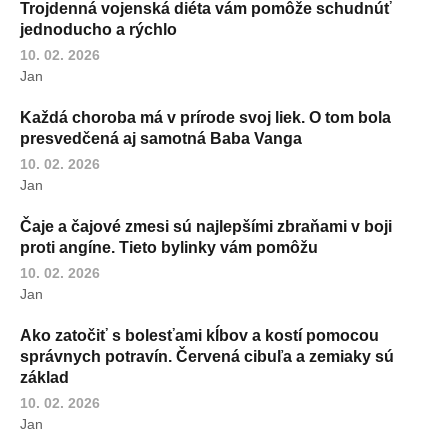
Trojdenná vojenská diéta vám pomôže schudnúť
jednoducho a rýchlo
10. 02. 2026
Jan
Každá choroba má v prírode svoj liek. O tom bola
presvedčená aj samotná Baba Vanga
10. 02. 2026
Jan
Čaje a čajové zmesi sú najlepšími zbraňami v boji
proti angíne. Tieto bylinky vám pomôžu
10. 02. 2026
Jan
Ako zatočiť s bolesťami kĺbov a kostí pomocou
správnych potravín. Červená cibuľa a zemiaky sú
základ
10. 02. 2026
Jan