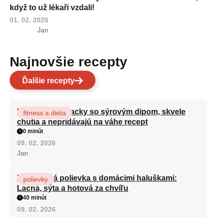
když to už lékaři vzdali!
01. 02. 2026
Jan
Najnovšie recepty
Ďalšie recepty
Brokolicové placky so sýrovým dipom, skvele
fitness a diéta
chutia a nepridávajú na váhe recept
0 minút
09. 02. 2026
Jan
Zeleninová polievka s domácimi haluškami:
polievky
Lacná, sýta a hotová za chvíľu
40 minút
09. 02. 2026