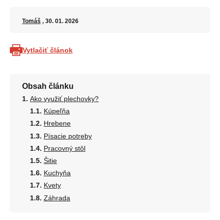
Tomáš
, 30. 01. 2026
Vytlačiť článok
Obsah článku
Ako využiť plechovky?
Kúpeľňa
Hrebene
Písacie potreby
Pracovný stôl
Šitie
Kuchyňa
Kvety
Záhrada