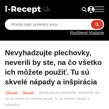
Rozšírené hľadanie
Nevyhadzujte plechovky,
neverili by ste, na čo všetko
ich môžete použiť. Tu sú
skvelé nápady a inšpirácia
i-Recept
Návody
Nevyhadzujte plechovky, neverili by ste,
na čo všetko ich môžete použiť. Tu sú skvelé nápady a
inšpirácia