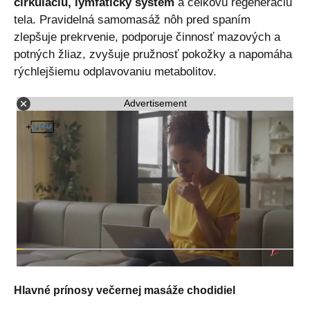
cirkuláciu, lymfatický systém
a celkovú regeneráciu
tela. Pravidelná samomasáž nôh pred spaním
zlepšuje prekrvenie, podporuje činnosť mazových a
potných žliaz, zvyšuje pružnosť pokožky a napomáha
rýchlejšiemu odplavovaniu metabolitov.
Advertisement
Hlavné prínosy večernej masáže chodidiel