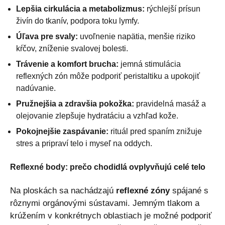
Lepšia cirkulácia a metabolizmus:
rýchlejší prísun
živín do tkanív, podpora toku lymfy.
Úľava pre svaly:
uvoľnenie napätia, menšie riziko
kŕčov, zníženie svalovej bolesti.
Trávenie a komfort brucha:
jemná stimulácia
reflexných zón môže podporiť peristaltiku a upokojiť
nadúvanie.
Pružnejšia a zdravšia pokožka:
pravidelná masáž a
olejovanie zlepšuje hydratáciu a vzhľad kože.
Pokojnejšie zaspávanie:
rituál pred spaním znižuje
stres a pripraví telo i myseľ na oddych.
Reflexné body: prečo chodidlá ovplyvňujú celé telo
Na ploskách sa nachádzajú
reflexné zóny
spájané s
rôznymi orgánovými sústavami. Jemným tlakom a
krúžením v konkrétnych oblastiach je možné podporiť