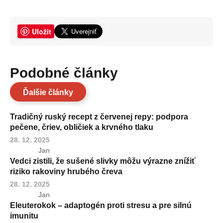
Uložit
Podobné články
Ďalšie články
Tradičný ruský recept z červenej repy: podpora
pečene, čriev, obličiek a krvného tlaku
28. 12. 2025
Jan
Vedci zistili, že sušené slivky môžu výrazne znížiť
riziko rakoviny hrubého čreva
28. 12. 2025
Jan
Eleuterokok – adaptogén proti stresu a pre silnú
imunitu