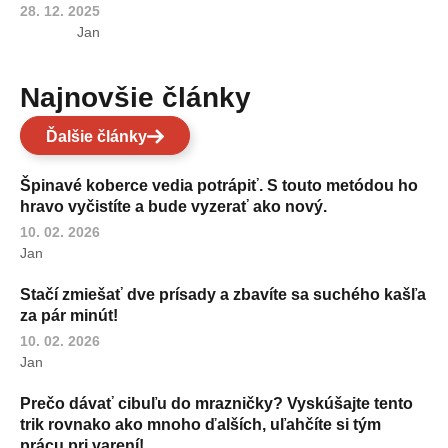
28. 12. 2025
Jan
Najnovšie články
Ďalšie články
Špinavé koberce vedia potrápiť. S touto metódou ho
hravo vyčistíte a bude vyzerať ako nový.
10. 02. 2026
Jan
Stačí zmiešať dve prísady a zbavíte sa suchého kašľa
za pár minút!
10. 02. 2026
Jan
Prečo dávať cibuľu do mrazničky? Vyskúšajte tento
trik rovnako ako mnoho ďalších, uľahčíte si tým
prácu pri varení!