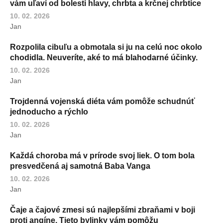
vám uľaví od bolesti hlavy, chrbta a krčnej chrbtice
10. 02. 2026
Jan
Rozpolila cibuľu a obmotala si ju na celú noc okolo
chodidla. Neuveríte, aké to má blahodarné účinky.
10. 02. 2026
Jan
Trojdenná vojenská diéta vám pomôže schudnúť
jednoducho a rýchlo
10. 02. 2026
Jan
Každá choroba má v prírode svoj liek. O tom bola
presvedčená aj samotná Baba Vanga
10. 02. 2026
Jan
Čaje a čajové zmesi sú najlepšími zbraňami v boji
proti angíne. Tieto bylinky vám pomôžu