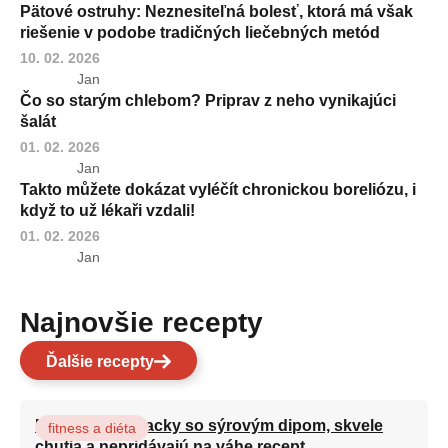
Pätové ostruhy: Neznesiteľná bolesť, ktorá má však
riešenie v podobe tradičných liečebných metód
10. 02. 2026
Jan
Čo so starým chlebom? Priprav z neho vynikajúci
šalát
01. 02. 2026
Jan
Takto můžete dokázat vyléčít chronickou boreliózu, i
když to už lékaři vzdali!
01. 02. 2026
Jan
Najnovšie recepty
Ďalšie recepty
Brokolicové placky so sýrovým dipom, skvele
fitness a diéta
chutia a nepridávajú na váhe recept