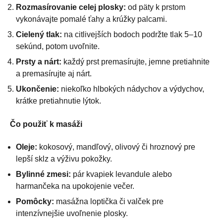
Rozmasírovanie celej plosky:
od päty k prstom
vykonávajte pomalé ťahy a krúžky palcami.
Cielený tlak:
na citlivejších bodoch podržte tlak 5–10
sekúnd, potom uvoľnite.
Prsty a nárt:
každý prst premasírujte, jemne pretiahnite
a premasírujte aj nárt.
Ukončenie:
niekoľko hlbokých nádychov a výdychov,
krátke pretiahnutie lýtok.
Čo použiť k masáži
Oleje:
kokosový, mandľový, olivový či hroznový pre
lepší sklz a výživu pokožky.
Bylinné zmesi:
pár kvapiek levandule alebo
harmančeka na upokojenie večer.
Pomôcky:
masážna loptička či valček pre
intenzívnejšie uvoľnenie plosky.