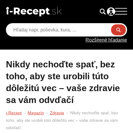
Rozšírené hľadanie
Nikdy nechoďte spať, bez
toho, aby ste urobili túto
dôležitú vec – vaše zdravie
sa vám odvďačí
i-Recept
Magazín
Zdravie
Nikdy nechoďte spať, bez
toho, aby ste urobili túto dôležitú vec – vaše zdravie sa vám
odvďačí