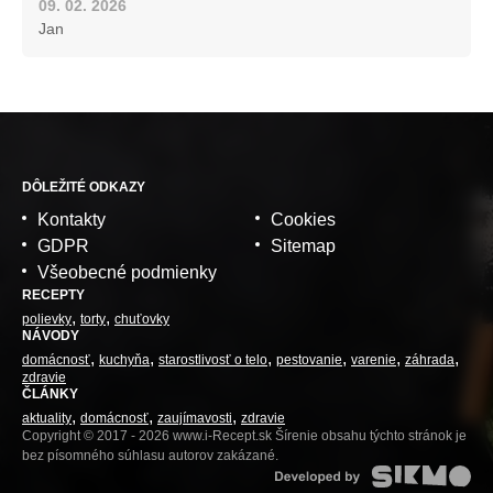
09. 02. 2026
Jan
DÔLEŽITÉ ODKAZY
Kontakty
Cookies
GDPR
Sitemap
Všeobecné podmienky
RECEPTY
polievky
torty
chuťovky
NÁVODY
domácnosť
kuchyňa
starostlivosť o telo
pestovanie
varenie
záhrada
zdravie
ČLÁNKY
aktuality
domácnosť
zaujímavosti
zdravie
Copyright © 2017 - 2026 www.i-Recept.sk Šírenie obsahu týchto stránok je
bez písomného súhlasu autorov zakázané.