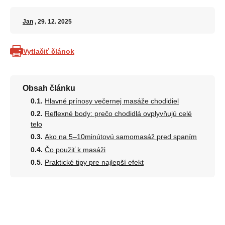
Jan
, 29. 12. 2025
Vytlačiť článok
Obsah článku
Hlavné prínosy večernej masáže chodidiel
Reflexné body: prečo chodidlá ovplyvňujú celé
telo
Ako na 5–10minútovú samomasáž pred spaním
Čo použiť k masáži
Praktické tipy pre najlepší efekt