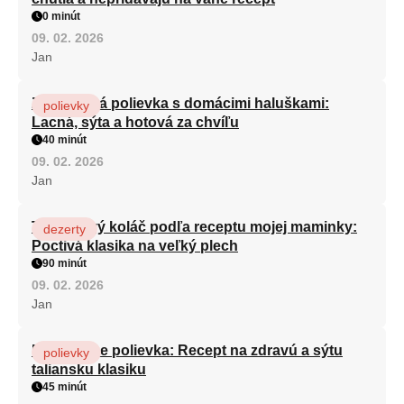
0 minút
09. 02. 2026
Jan
Zeleninová polievka s domácimi haluškami:
polievky
Lacná, sýta a hotová za chvíľu
40 minút
09. 02. 2026
Jan
Tvarohový koláč podľa receptu mojej maminky:
dezerty
Poctivá klasika na veľký plech
90 minút
09. 02. 2026
Jan
Minestrone polievka: Recept na zdravú a sýtu
polievky
taliansku klasiku
45 minút