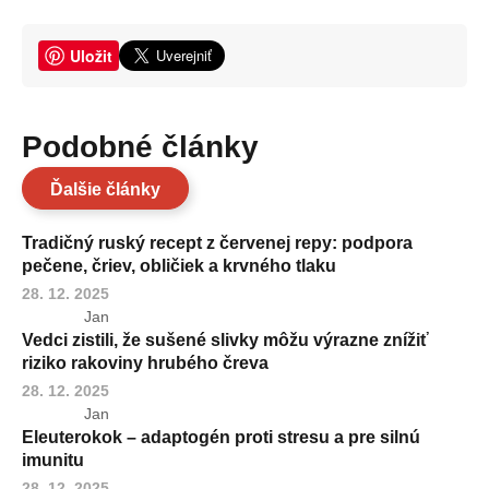
Uložit
Podobné články
Ďalšie články
Tradičný ruský recept z červenej repy: podpora
pečene, čriev, obličiek a krvného tlaku
28. 12. 2025
Jan
Vedci zistili, že sušené slivky môžu výrazne znížiť
riziko rakoviny hrubého čreva
28. 12. 2025
Jan
Eleuterokok – adaptogén proti stresu a pre silnú
imunitu
28. 12. 2025