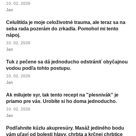
10. 02. 2026
Jan
Celulitída je moje celoživotné trauma, ale teraz sa na
seba rada pozerám do zrkadla. Pomohol mi tento
nápoj.
10. 02. 2026
Jan
Tuk z pečene sa dá jednoducho odstrániť obyčajnou
vodou podľa tohto postupu.
10. 02. 2026
Jan
Ak milujete syr, tak tento recept na "plesnivák" je
priamo pre vás. Urobíte si ho doma jednoducho.
10. 02. 2026
Jan
Podľahnite kúzlu akupresúry. Masáž jediného bodu
vám uľaví od bolesti hlavy, chrbta a krčnej chrbtice