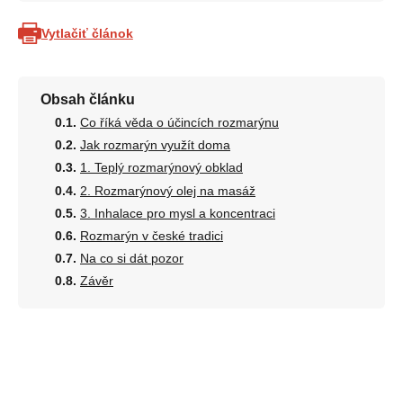
Vytlačiť článok
Obsah článku
Co říká věda o účincích rozmarýnu
Jak rozmarýn využít doma
1. Teplý rozmarýnový obklad
2. Rozmarýnový olej na masáž
3. Inhalace pro mysl a koncentraci
Rozmarýn v české tradici
Na co si dát pozor
Závěr