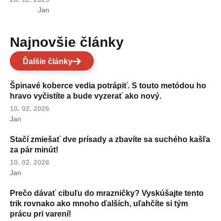
Jan
Najnovšie články
Ďalšie články
Špinavé koberce vedia potrápiť. S touto metódou ho
hravo vyčistíte a bude vyzerať ako nový.
10. 02. 2026
Jan
Stačí zmiešať dve prísady a zbavíte sa suchého kašľa
za pár minút!
10. 02. 2026
Jan
Prečo dávať cibuľu do mrazničky? Vyskúšajte tento
trik rovnako ako mnoho ďalších, uľahčíte si tým
prácu pri varení!