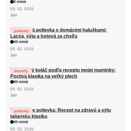
0 minút
09. 02. 2026
Jan
Zeleninová polievka s domácimi haluškami:
polievky
Lacná, sýta a hotová za chvíľu
40 minút
09. 02. 2026
Jan
Tvarohový koláč podľa receptu mojej maminky:
dezerty
Poctivá klasika na veľký plech
90 minút
09. 02. 2026
Jan
Minestrone polievka: Recept na zdravú a sýtu
polievky
taliansku klasiku
45 minút
09. 02. 2026