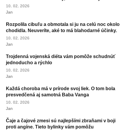
10. 02. 2026
Jan
Rozpolila cibuľu a obmotala si ju na celú noc okolo
chodidla. Neuveríte, aké to má blahodarné účinky.
10. 02. 2026
Jan
Trojdenná vojenská diéta vám pomôže schudnúť
jednoducho a rýchlo
10. 02. 2026
Jan
Každá choroba má v prírode svoj liek. O tom bola
presvedčená aj samotná Baba Vanga
10. 02. 2026
Jan
Čaje a čajové zmesi sú najlepšími zbraňami v boji
proti angíne. Tieto bylinky vám pomôžu