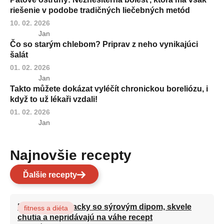
riešenie v podobe tradičných liečebných metód
10. 02. 2026
Jan
Čo so starým chlebom? Priprav z neho vynikajúci
šalát
01. 02. 2026
Jan
Takto můžete dokázat vyléčít chronickou boreliózu, i
když to už lékaři vzdali!
01. 02. 2026
Jan
Najnovšie recepty
Ďalšie recepty
Brokolicové placky so sýrovým dipom, skvele
fitness a diéta
chutia a nepridávajú na váhe recept