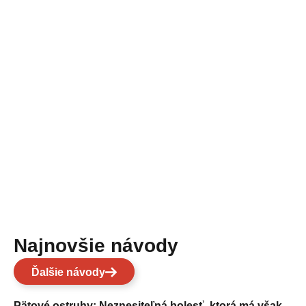
Najnovšie návody
Ďalšie návody
Pätové ostruhy: Neznesiteľná bolesť, ktorá má však