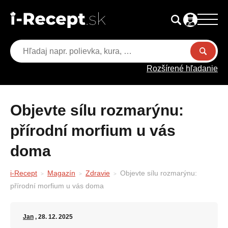
Rozšírené hľadanie
Objevte sílu rozmarýnu:
přírodní morfium u vás
doma
i-Recept
Magazín
Zdravie
Objevte sílu rozmarýnu:
přírodní morfium u vás doma
Jan
, 28. 12. 2025