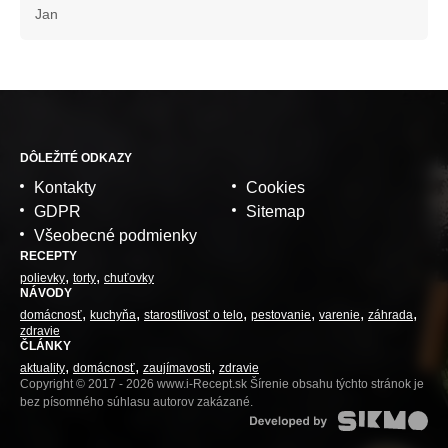
Jan
DÔLEŽITÉ ODKAZY
Kontakty
Cookies
GDPR
Sitemap
Všeobecné podmienky
RECEPTY
polievky
torty
chuťovky
NÁVODY
domácnosť
kuchyňa
starostlivosť o telo
pestovanie
varenie
záhrada
zdravie
ČLÁNKY
aktuality
domácnosť
zaujímavosti
zdravie
Copyright © 2017 - 2026 www.i-Recept.sk Šírenie obsahu týchto stránok je
bez písomného súhlasu autorov zakázané.