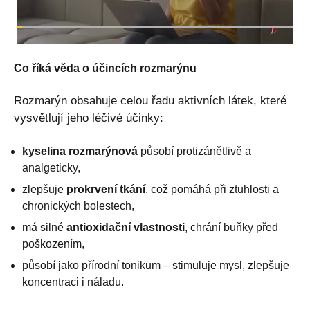
Co říká věda o účincích rozmarýnu
Rozmarýn obsahuje celou řadu aktivních látek, které
vysvětlují jeho léčivé účinky:
kyselina rozmarýnová
působí protizánětlivě a
analgeticky,
zlepšuje
prokrvení tkání
, což pomáhá při ztuhlosti a
chronických bolestech,
má silné
antioxidační vlastnosti
, chrání buňky před
poškozením,
působí jako přírodní tonikum – stimuluje mysl, zlepšuje
koncentraci i náladu.