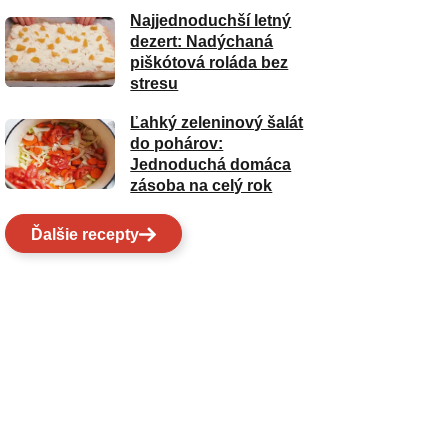
Najjednoduchší letný
dezert: Nadýchaná
piškótová roláda bez
stresu
Ľahký zeleninový šalát
do pohárov:
Jednoduchá domáca
zásoba na celý rok
Ďalšie recepty