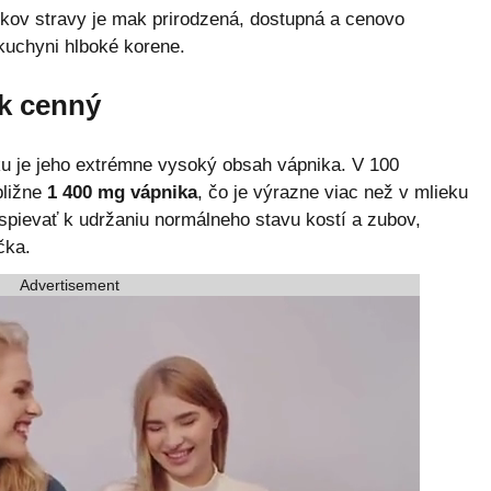
ov stravy je mak prirodzená, dostupná a cenovo
kuchyni hlboké korene.
ak cenný
ku je jeho extrémne vysoký obsah vápnika. V 100
bližne
1 400 mg vápnika
, čo je výrazne viac než v mlieku
spievať k udržaniu normálneho stavu kostí a zubov,
čka.
Advertisement