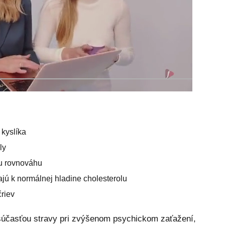
 kyslíka
ly
nu rovnováhu
ajú k normálnej hladine cholesterolu
čriev
súčasťou stravy pri zvýšenom psychickom zaťažení,