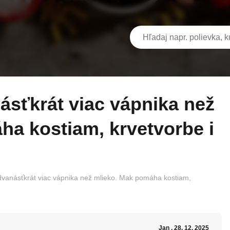
ha kostiam, krvetvorbe i
vanásťkrát viac vápnika než mlieko. Mak pomáha kostiam,
Jan
, 28. 12. 2025