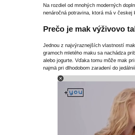
Na rozdiel od mnohých moderných doplnk
nenáročná potravina, ktorá má v českej 
Prečo je mak výživovo t
Jednou z najvýraznejších vlastností ma
gramoch mletého maku sa nachádza pri
alebo jogurte. Vďaka tomu môže mak pri
najmä pri dlhodobom zaradení do jedálni