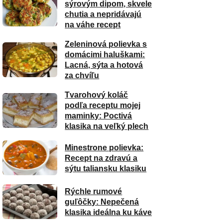
sýrovým dipom, skvele
chutia a nepridávajú
na váhe recept
Zeleninová polievka s
domácimi haluškami:
Lacná, sýta a hotová
za chvíľu
Tvarohový koláč
podľa receptu mojej
maminky: Poctivá
klasika na veľký plech
Minestrone polievka:
Recept na zdravú a
sýtu taliansku klasiku
Rýchle rumové
guľôčky: Nepečená
klasika ideálna ku káve