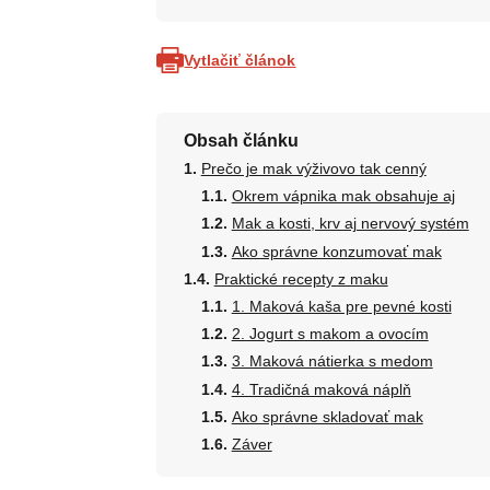
Vytlačiť článok
Obsah článku
Prečo je mak výživovo tak cenný
Okrem vápnika mak obsahuje aj
Mak a kosti, krv aj nervový systém
Ako správne konzumovať mak
Praktické recepty z maku
1. Maková kaša pre pevné kosti
2. Jogurt s makom a ovocím
3. Maková nátierka s medom
4. Tradičná maková náplň
Ako správne skladovať mak
Záver