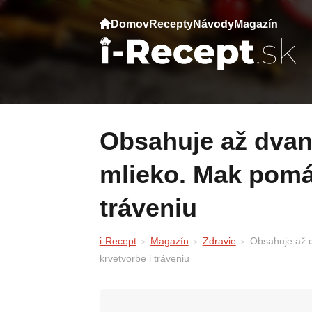
Domov
Recepty
Návody
Magazín
Obsahuje až dvanásťkrát viac vápnika než
mlieko. Mak pomá
tráveniu
i-Recept
Magazín
Zdravie
Obsahuje až d
krvetvorbe i tráveniu