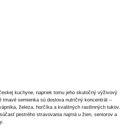
 českej kuchyne, napriek tomu jeho skutočný výživový
né tmavé semienka sú doslova nutričný koncentrát –
nika, železa, horčíka a kvalitných rastlinných tukov.
súčasť pestrého stravovania najmä u žien, seniorov a
y.