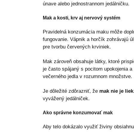
únave alebo jednostrannom jedálničku.
Mak a kosti, krv aj nervový systém
Pravidelná konzumácia maku môže doplniť
fungovanie. Vápnik a horčík zohrávajú úlo
pre tvorbu červených krviniek.
Mak zároveň obsahuje látky, ktoré prisp
je často spájaný s pocitom upokojenia a
večerného jedla v rozumnom množstve.
Je dôležité zdôrazniť, že
mak nie je liek
vyvážený jedálniček.
Ako správne konzumovať mak
Aby telo dokázalo využiť živiny obsiahn