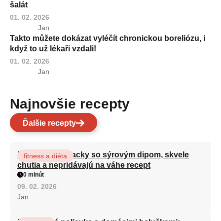
šalát
01. 02. 2026
Jan
Takto můžete dokázat vyléčít chronickou boreliózu, i
když to už lékaři vzdali!
01. 02. 2026
Jan
Najnovšie recepty
Ďalšie recepty
Brokolicové placky so sýrovým dipom, skvele
fitness a diéta
chutia a nepridávajú na váhe recept
0 minút
09. 02. 2026
Jan