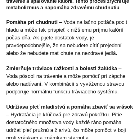
trávenie a spaľovanie kalórií. Tento proces zrýchľuje
metabolizmus a napomáha zdravému chudnutiu.
Pomáha pri chudnutí
– Voda na lačno potláča pocit
hladu a môže tak prispieť k nižšiemu príjmu kalórií
počas dňa. Ak pijete dostatok vody, je
pravdepodobnejšie, že sa nebudete cítiť prejedení
alebo že nebudete mať chute na nezdravé jedlá.
Zmierňuje tráviace ťažkosti a bolesti žalúdka
–
Voda pôsobí na trávenie a môže pomôcť pri zápche
alebo nadúvaní. V kombinácii s vyváženou stravou
podporuje normálnu funkciu tráviaceho systému.
Udržiava pleť mladistvú a pomáha zbaviť sa vrások
– Hydratácia je kľúčová pre zdravú pokožku. Pitie
dostatočného množstva vody každé ráno pomáha
udržať pleť pružnú a žiarivú, čo môže pomôcť v boji
proti vráskam a známkam starnutia.