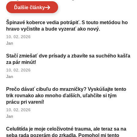
Ďalšie články
Špinavé koberce vedia potrápiť. S touto metódou ho
hravo vyčistíte a bude vyzerať ako nový.
10. 02. 2026
Jan
Stačí zmiešať dve prísady a zbavíte sa suchého kašľa
za pár minút!
10. 02. 2026
Jan
Prečo dávať cibuľu do mrazničky? Vyskúšajte tento
trik rovnako ako mnoho ďalších, uľahčíte si tým
prácu pri varení!
10. 02. 2026
Jan
Celulitída je moje celoživotné trauma, ale teraz sa na
seba rada pozerám do zrkadla. Pomohol mi tento