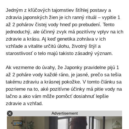
Jedným z kľúčových tajomstiev štíhlej postavy a
zdravia japonských žien je ich ranný rituál – vypitie 1
až 2 pohárov čistej vody hneď po prebudení. Tento
jednoduchý, ale účinný zvyk má pozitívny vplyv na ich
zdravie a krásu. Aj keď genetika zohráva v ich
vzhľade a vitalite určitú úlohu, životný štýl a
starostlivosť o telo majú takisto zásadný význam.
Ak vezmeme do úvahy, že Japonky pravidelne pijú 1
až 2 poháre vody každé ráno, je jasné, prečo sa tešia
takému zdraviu a krásnej pokožke. V tomto článku sa
pozrieme na to, aké pozitívne účinky má pitie vody na
lačno a ako vám môže pomôcť dosiahnuť lepšie
zdravie a vzhľad.
Advertisement