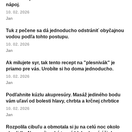
nápoj.
10. 02. 2026
Jan
Tuk z pečene sa dá jednoducho odstrániť obyčajnou
vodou podľa tohto postupu.
10. 02. 2026
Jan
Ak milujete syr, tak tento recept na "plesnivák" je
priamo pre vás. Urobíte si ho doma jednoducho.
10. 02. 2026
Jan
Podľahnite kúzlu akupresúry. Masáž jediného bodu
vám uľaví od bolesti hlavy, chrbta a krčnej chrbtice
10. 02. 2026
Jan
Rozpolila cibuľu a obmotala si ju na celú noc okolo