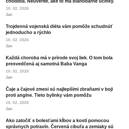
chodidla. Neuveríte, aké to má blahodarné účinky.
10. 02. 2026
Jan
Trojdenná vojenská diéta vám pomôže schudnúť
jednoducho a rýchlo
10. 02. 2026
Jan
Každá choroba má v prírode svoj liek. O tom bola
presvedčená aj samotná Baba Vanga
10. 02. 2026
Jan
Čaje a čajové zmesi sú najlepšími zbraňami v boji
proti angíne. Tieto bylinky vám pomôžu
10. 02. 2026
Jan
Ako zatočiť s bolesťami kĺbov a kostí pomocou
správnych potravín. Červená cibuľa a zemiaky sú