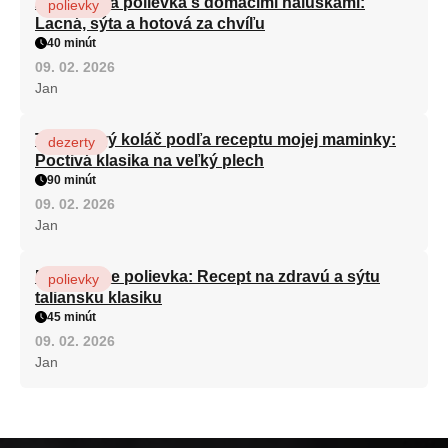
Zeleninová polievka s domácimi haluškami:
polievky
Lacná, sýta a hotová za chvíľu
40 minút
09. 02. 2026
Jan
Tvarohový koláč podľa receptu mojej maminky:
dezerty
Poctivá klasika na veľký plech
90 minút
09. 02. 2026
Jan
Minestrone polievka: Recept na zdravú a sýtu
polievky
taliansku klasiku
45 minút
09. 02. 2026
Jan