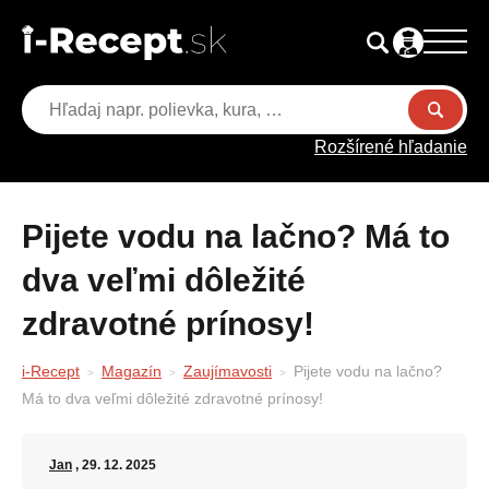
Rozšírené hľadanie
Pijete vodu na lačno? Má to
dva veľmi dôležité
zdravotné prínosy!
i-Recept
Magazín
Zaujímavosti
Pijete vodu na lačno?
Má to dva veľmi dôležité zdravotné prínosy!
Jan
, 29. 12. 2025