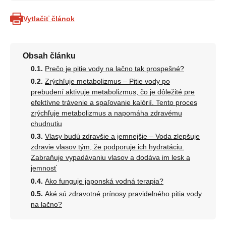
Vytlačiť článok
Obsah článku
Prečo je pitie vody na lačno tak prospešné?
Zrýchľuje metabolizmus – Pitie vody po
prebudení aktivuje metabolizmus, čo je dôležité pre
efektívne trávenie a spaľovanie kalórií. Tento proces
zrýchľuje metabolizmus a napomáha zdravému
chudnutiu
Vlasy budú zdravšie a jemnejšie – Voda zlepšuje
zdravie vlasov tým, že podporuje ich hydratáciu.
Zabraňuje vypadávaniu vlasov a dodáva im lesk a
jemnosť
Ako funguje japonská vodná terapia?
Aké sú zdravotné prínosy pravidelného pitia vody
na lačno?