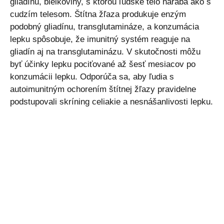
gliadínu, bielkoviny, s ktorou ľudské telo narába ako s
cudzím telesom. Štítna žľaza produkuje enzým
podobný gliadínu, transglutamináze, a konzumácia
lepku spôsobuje, že imunitný systém reaguje na
gliadín aj na transglutaminázu. V skutočnosti môžu
byť účinky lepku pociťované až šesť mesiacov po
konzumácii lepku. Odporúča sa, aby ľudia s
autoimunitným ochorením štítnej žľazy pravidelne
podstupovali skríning celiakie a nesnášanlivosti lepku.