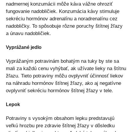
nadmernej konzumácii môže káva vážne ohroziť
fungovanie nadobličiek. Konzumácia kávy stimuluje
sekréciu hormónov adrenalínu a noradrenalínu cez
nadobličky. To spôsobuje rôzne poruchy štítnej žľazy
a únavu nadobličiek.
Vyprážané jedlo
Vyprážaným potravinám bohatým na tuky by ste sa
mali za každú cenu vyhýbať, ak užívate lieky na štítnu
žľazu. Tieto potraviny môžu ovplyvniť účinnosť liekov
na náhradu hormónov štítnej žľazy, ako aj negatívne
ovplyvniť sekréciu hormónov štítnej žľazy v tele.
Lepok
Potraviny s vysokým obsahom lepku predstavujú
veľkú hrozbu pre zdravie štítnej žľazy v dôsledku