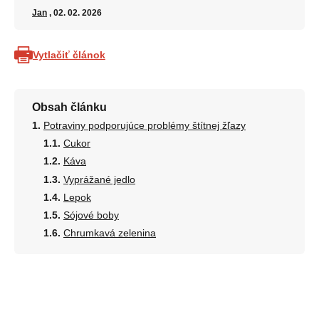
Jan
, 02. 02. 2026
Vytlačiť článok
Obsah článku
Potraviny podporujúce problémy štítnej žľazy
Cukor
Káva
Vyprážané jedlo
Lepok
Sójové boby
Chrumkavá zelenina