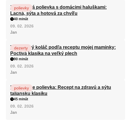
Zeleninová polievka s domácimi haluškami:
polievky
Lacná, sýta a hotová za chvíľu
40 minút
09. 02. 2026
Jan
Tvarohový koláč podľa receptu mojej maminky:
dezerty
Poctivá klasika na veľký plech
90 minút
09. 02. 2026
Jan
Minestrone polievka: Recept na zdravú a sýtu
polievky
taliansku klasiku
45 minút
09. 02. 2026
Jan