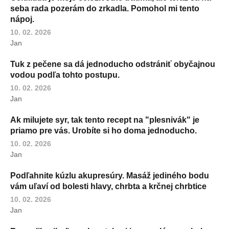
seba rada pozerám do zrkadla. Pomohol mi tento
nápoj.
10. 02. 2026
Jan
Tuk z pečene sa dá jednoducho odstrániť obyčajnou
vodou podľa tohto postupu.
10. 02. 2026
Jan
Ak milujete syr, tak tento recept na "plesnivák" je
priamo pre vás. Urobíte si ho doma jednoducho.
10. 02. 2026
Jan
Podľahnite kúzlu akupresúry. Masáž jediného bodu
vám uľaví od bolesti hlavy, chrbta a krčnej chrbtice
10. 02. 2026
Jan