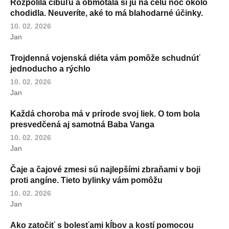
Rozpolila cibuľu a obmotala si ju na celú noc okolo
chodidla. Neuveríte, aké to má blahodarné účinky.
10. 02. 2026
Jan
Trojdenná vojenská diéta vám pomôže schudnúť
jednoducho a rýchlo
10. 02. 2026
Jan
Každá choroba má v prírode svoj liek. O tom bola
presvedčená aj samotná Baba Vanga
10. 02. 2026
Jan
Čaje a čajové zmesi sú najlepšími zbraňami v boji
proti angíne. Tieto bylinky vám pomôžu
10. 02. 2026
Jan
Ako zatočiť s bolesťami kĺbov a kostí pomocou