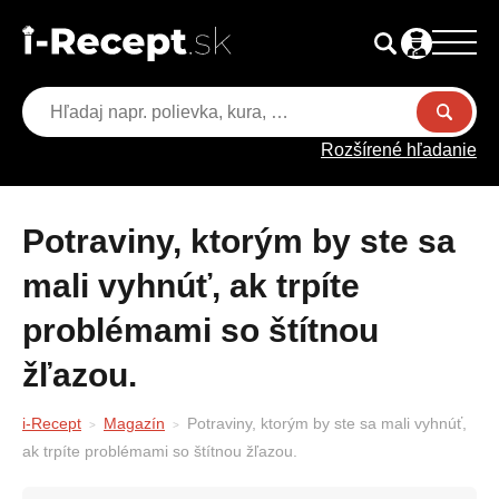
Rozšírené hľadanie
Potraviny, ktorým by ste sa
mali vyhnúť, ak trpíte
problémami so štítnou
žľazou.
i-Recept
Magazín
Potraviny, ktorým by ste sa mali vyhnúť,
ak trpíte problémami so štítnou žľazou.