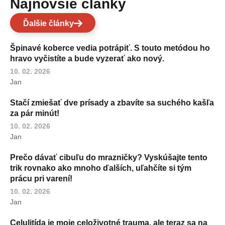
Najnovšie články
Ďalšie články
Špinavé koberce vedia potrápiť. S touto metódou ho
hravo vyčistíte a bude vyzerať ako nový.
10. 02. 2026
Jan
Stačí zmiešať dve prísady a zbavíte sa suchého kašľa
za pár minút!
10. 02. 2026
Jan
Prečo dávať cibuľu do mrazničky? Vyskúšajte tento
trik rovnako ako mnoho ďalších, uľahčíte si tým
prácu pri varení!
10. 02. 2026
Jan
Celulitída je moje celoživotné trauma, ale teraz sa na