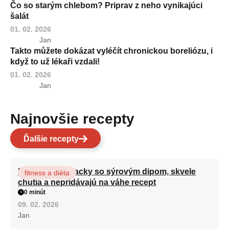
Čo so starým chlebom? Priprav z neho vynikajúci
šalát
01. 02. 2026
Jan
Takto můžete dokázat vyléčít chronickou boreliózu, i
když to už lékaři vzdali!
01. 02. 2026
Jan
Najnovšie recepty
Ďalšie recepty
Brokolicové placky so sýrovým dipom, skvele
fitness a diéta
chutia a nepridávajú na váhe recept
0 minút
09. 02. 2026
Jan