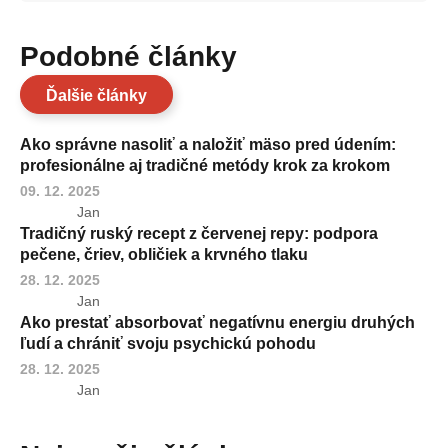
Podobné články
Ďalšie články
Ako správne nasoliť a naložiť mäso pred údením:
profesionálne aj tradičné metódy krok za krokom
09. 12. 2025
Jan
Tradičný ruský recept z červenej repy: podpora
pečene, čriev, obličiek a krvného tlaku
28. 12. 2025
Jan
Ako prestať absorbovať negatívnu energiu druhých
ľudí a chrániť svoju psychickú pohodu
28. 12. 2025
Jan