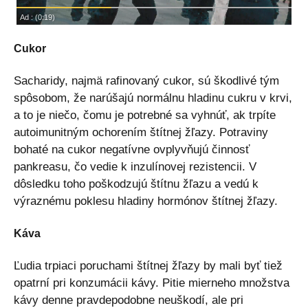
Cukor
Sacharidy, najmä rafinovaný cukor, sú škodlivé tým
spôsobom, že narúšajú normálnu hladinu cukru v krvi,
a to je niečo, čomu je potrebné sa vyhnúť, ak trpíte
autoimunitným ochorením štítnej žľazy. Potraviny
bohaté na cukor negatívne ovplyvňujú činnosť
pankreasu, čo vedie k inzulínovej rezistencii. V
dôsledku toho poškodzujú štítnu žľazu a vedú k
výraznému poklesu hladiny hormónov štítnej žľazy.
Káva
Ľudia trpiaci poruchami štítnej žľazy by mali byť tiež
opatrní pri konzumácii kávy. Pitie mierneho množstva
kávy denne pravdepodobne neuškodí, ale pri