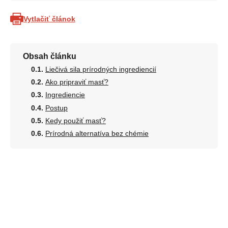
Vytlačiť článok
Obsah článku
Liečivá sila prírodných ingrediencií
Ako pripraviť masť?
Ingrediencie
Postup
Kedy použiť masť?
Prírodná alternatíva bez chémie