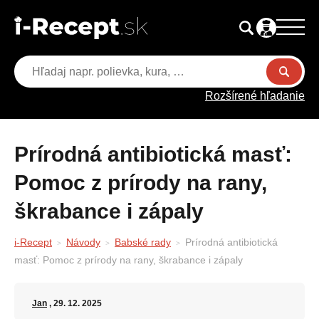
Rozšírené hľadanie
Prírodná antibiotická masť:
Pomoc z prírody na rany,
škrabance i zápaly
i-Recept
Návody
Babské rady
Prírodná antibiotická
masť: Pomoc z prírody na rany, škrabance i zápaly
Jan
, 29. 12. 2025