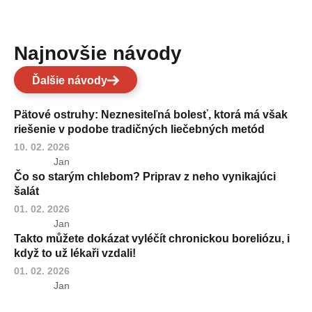
Najnovšie návody
Ďalšie návody
Pätové ostruhy: Neznesiteľná bolesť, ktorá má však
riešenie v podobe tradičných liečebných metód
10. 02. 2026
Jan
Čo so starým chlebom? Priprav z neho vynikajúci
šalát
01. 02. 2026
Jan
Takto můžete dokázat vyléčít chronickou boreliózu, i
když to už lékaři vzdali!
01. 02. 2026
Jan