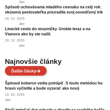
Jan
Spôsob uchovávania mladého cesnaku na celý rok:
skúsená pestovateľka prezradila svoj osvedčený trik
28. 12. 2025
Jan
Linecké cesto do mrazničky. Urobte teraz a na
Vianoce ako by ste našli.
28. 12. 2025
Jan
Najnovšie články
Ďalšie články
Špinavé koberce vedia potrápiť. S touto metódou ho
hravo vyčistíte a bude vyzerať ako nový.
10. 02. 2026
Jan
Stačí zmiešať dve prísady a zbavíte sa suchého kašľa