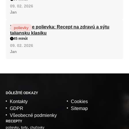
09. 02. 2026
Jan
Minestrone polievka: Recept na zdravú a sýtu
polievky
taliansku klasiku
45 minút
09. 02. 2026
Jan
DÔLEŽITÉ ODKAZY
Kontakty
Cookies
GDPR
Sitemap
Všeobecné podmienky
RECEPTY
polievky
torty
chuťovky