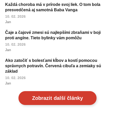
Každá choroba má v prírode svoj liek. O tom bola
presvedčená aj samotná Baba Vanga
10. 02. 2026
Jan
Čaje a čajové zmesi sú najlepšími zbraňami v boji
proti angíne. Tieto bylinky vám pomôžu
10. 02. 2026
Jan
Ako zatočiť s bolesťami kĺbov a kostí pomocou
správnych potravín. Červená cibuľa a zemiaky sú
základ
10. 02. 2026
Jan
Zobrazit další články