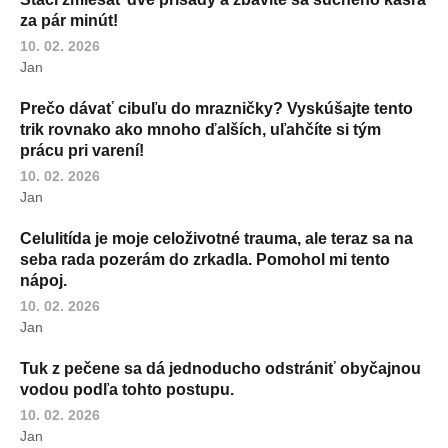
za pár minút!
10. 02. 2026
Jan
Prečo dávať cibuľu do mrazničky? Vyskúšajte tento
trik rovnako ako mnoho ďalších, uľahčíte si tým
prácu pri varení!
10. 02. 2026
Jan
Celulitída je moje celoživotné trauma, ale teraz sa na
seba rada pozerám do zrkadla. Pomohol mi tento
nápoj.
10. 02. 2026
Jan
Tuk z pečene sa dá jednoducho odstrániť obyčajnou
vodou podľa tohto postupu.
10. 02. 2026
Jan