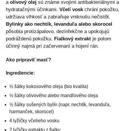
a
olivový olej
sú známe svojimi antibakteriálnymi a
hydratačnými účinkami.
Včelí vosk
chráni pokožku,
udržiava vlhkosť a zabraňuje vniknutiu nečistôt.
Bylinky ako nechtík, levanduľa alebo skorocel
pôsobia protizápalovo, dezinfekčne a upokojujú
podráždenú pokožku.
Fialkový extrakt
je potom
účinný najmä pri začervenaní a hojení rán.
Ako pripraviť masť?
Ingrediencie:
½ šálky kokosového oleja (bio kvalita)
½ šálky olivového alebo mandľového oleja
½ šálky sušených bylín (napr. nechtík, levanduľa,
harmanček, skorocel)
4 lyžičky včelieho vosku
2 lyžičky extraktu z fialky