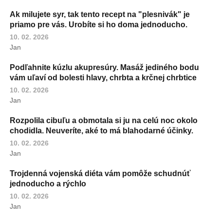
Ak milujete syr, tak tento recept na "plesnivák" je
priamo pre vás. Urobíte si ho doma jednoducho.
10. 02. 2026
Jan
Podľahnite kúzlu akupresúry. Masáž jediného bodu
vám uľaví od bolesti hlavy, chrbta a krčnej chrbtice
10. 02. 2026
Jan
Rozpolila cibuľu a obmotala si ju na celú noc okolo
chodidla. Neuveríte, aké to má blahodarné účinky.
10. 02. 2026
Jan
Trojdenná vojenská diéta vám pomôže schudnúť
jednoducho a rýchlo
10. 02. 2026
Jan