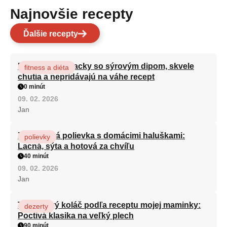
Najnovšie recepty
Ďalšie recepty
Brokolicové placky so sýrovým dipom, skvele
fitness a diéta
chutia a nepridávajú na váhe recept
0 minút
09. 02. 2026
Jan
Zeleninová polievka s domácimi haluškami:
polievky
Lacná, sýta a hotová za chvíľu
40 minút
09. 02. 2026
Jan
Tvarohový koláč podľa receptu mojej maminky:
dezerty
Poctivá klasika na veľký plech
90 minút