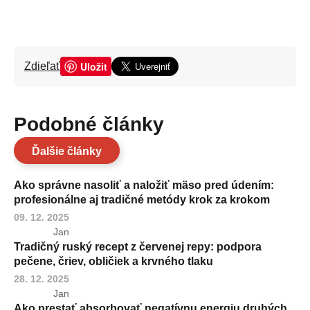
Uložit
Zdieľať
Podobné články
Ďalšie články
Ako správne nasoliť a naložiť mäso pred údením:
profesionálne aj tradičné metódy krok za krokom
09. 12. 2025
Jan
Tradičný ruský recept z červenej repy: podpora
pečene, čriev, obličiek a krvného tlaku
28. 12. 2025
Jan
Ako prestať absorbovať negatívnu energiu druhých