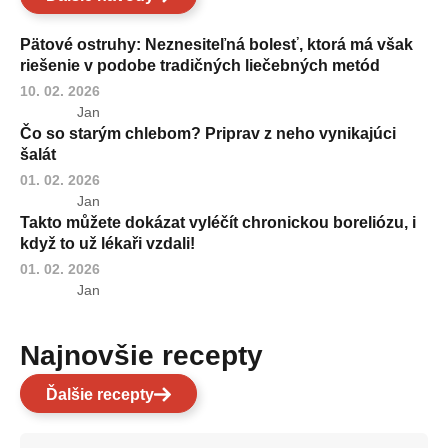
Pätové ostruhy: Neznesiteľná bolesť, ktorá má však
riešenie v podobe tradičných liečebných metód
10. 02. 2026
Jan
Čo so starým chlebom? Priprav z neho vynikajúci
šalát
01. 02. 2026
Jan
Takto můžete dokázat vyléčít chronickou boreliózu, i
když to už lékaři vzdali!
01. 02. 2026
Jan
Najnovšie recepty
Ďalšie recepty