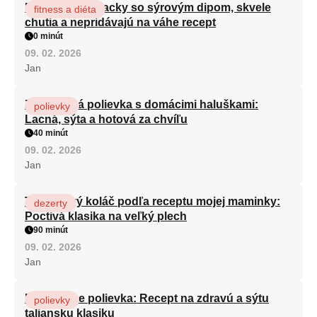
Brokolicové placky so sýrovým dipom, skvele
fitness a diéta
chutia a nepridávajú na váhe recept
0 minút
09. 02. 2026
Jan
Zeleninová polievka s domácimi haluškami:
polievky
Lacná, sýta a hotová za chvíľu
40 minút
09. 02. 2026
Jan
Tvarohový koláč podľa receptu mojej maminky:
dezerty
Poctivá klasika na veľký plech
90 minút
09. 02. 2026
Jan
Minestrone polievka: Recept na zdravú a sýtu
polievky
taliansku klasiku