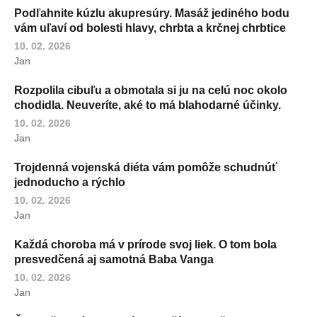
Podľahnite kúzlu akupresúry. Masáž jediného bodu
vám uľaví od bolesti hlavy, chrbta a krčnej chrbtice
10. 02. 2026
Jan
Rozpolila cibuľu a obmotala si ju na celú noc okolo
chodidla. Neuveríte, aké to má blahodarné účinky.
10. 02. 2026
Jan
Trojdenná vojenská diéta vám pomôže schudnúť
jednoducho a rýchlo
10. 02. 2026
Jan
Každá choroba má v prírode svoj liek. O tom bola
presvedčená aj samotná Baba Vanga
10. 02. 2026
Jan