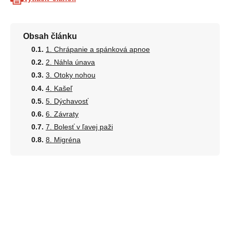
Obsah článku
1. Chrápanie a spánková apnoe
2. Náhla únava
3. Otoky nohou
4. Kašeľ
5. Dýchavosť
6. Závraty
7. Bolesť v ľavej paži
8. Migréna