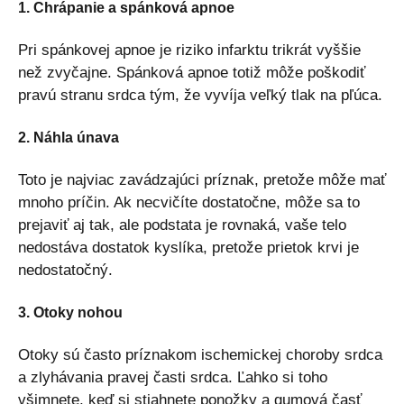
1. Chrápanie a spánková apnoe
Pri spánkovej apnoe je riziko infarktu trikrát vyššie
než zvyčajne. Spánková apnoe totiž môže poškodiť
pravú stranu srdca tým, že vyvíja veľký tlak na pľúca.
2. Náhla únava
Toto je najviac zavádzajúci príznak, pretože môže mať
mnoho príčin. Ak necvičíte dostatočne, môže sa to
prejaviť aj tak, ale podstata je rovnaká, vaše telo
nedostáva dostatok kyslíka, pretože prietok krvi je
nedostatočný.
3. Otoky nohou
Otoky sú často príznakom ischemickej choroby srdca
a zlyhávania pravej časti srdca. Ľahko si toho
všimnete, keď si stiahnete ponožky a gumová časť