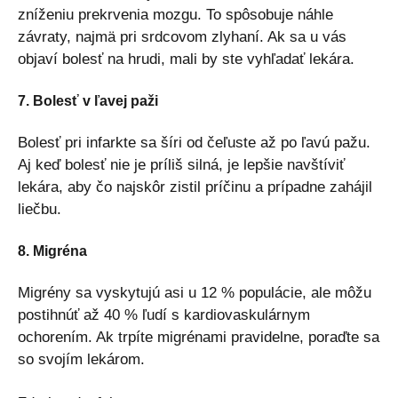
zníženiu prekrvenia mozgu. To spôsobuje náhle
závraty, najmä pri srdcovom zlyhaní. Ak sa u vás
objaví bolesť na hrudi, mali by ste vyhľadať lekára.
7. Bolesť v ľavej paži
Bolesť pri infarkte sa šíri od čeľuste až po ľavú pažu.
Aj keď bolesť nie je príliš silná, je lepšie navštíviť
lekára, aby čo najskôr zistil príčinu a prípadne zahájil
liečbu.
8. Migréna
Migrény sa vyskytujú asi u 12 % populácie, ale môžu
postihnúť až 40 % ľudí s kardiovaskulárnym
ochorením. Ak trpíte migrénami pravidelne, poraďte sa
so svojím lekárom.