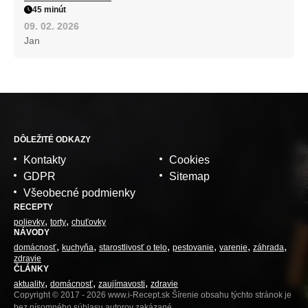
45 minút
09. 02. 2026
Jan
DÔLEŽITÉ ODKAZY
Kontakty
Cookies
GDPR
Sitemap
Všeobecné podmienky
RECEPTY
polievky
torty
chuťovky
NÁVODY
domácnosť
kuchyňa
starostlivosť o telo
pestovanie
varenie
záhrada
zdravie
ČLÁNKY
aktuality
domácnosť
zaujímavosti
zdravie
Copyright © 2017 - 2026 www.i-Recept.sk Šírenie obsahu týchto stránok je
bez písomného súhlasu autorov zakázané.