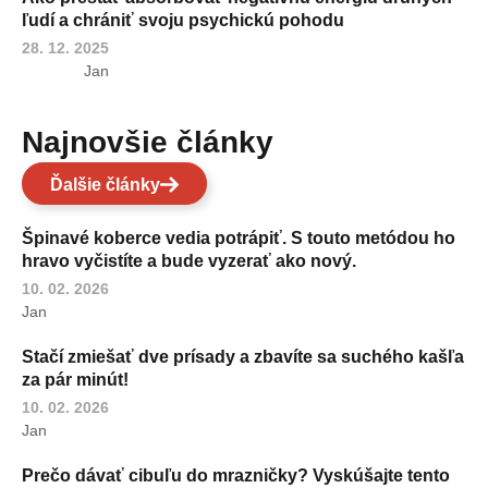
ľudí a chrániť svoju psychickú pohodu
28. 12. 2025
Jan
Najnovšie články
Ďalšie články
Špinavé koberce vedia potrápiť. S touto metódou ho
hravo vyčistíte a bude vyzerať ako nový.
10. 02. 2026
Jan
Stačí zmiešať dve prísady a zbavíte sa suchého kašľa
za pár minút!
10. 02. 2026
Jan
Prečo dávať cibuľu do mrazničky? Vyskúšajte tento