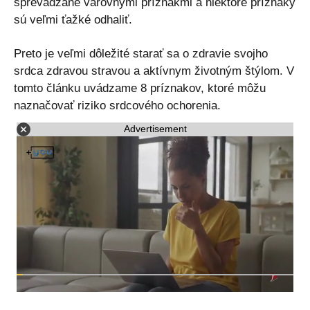
sprevádzané varovnými príznakmi a niektoré príznaky
sú veľmi ťažké odhaliť.
Preto je veľmi dôležité starať sa o zdravie svojho
srdca zdravou stravou a aktívnym životným štýlom. V
tomto článku uvádzame 8 príznakov, ktoré môžu
naznačovať riziko srdcového ochorenia.
Advertisement