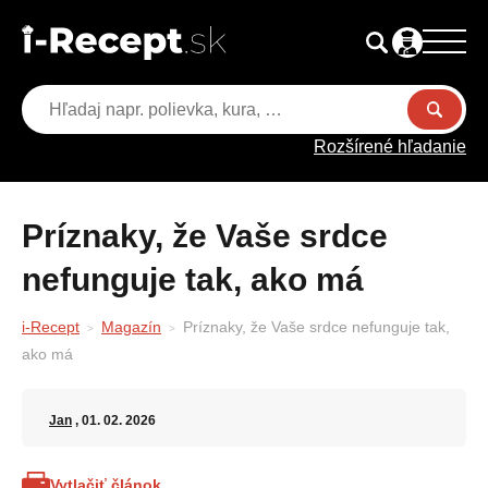
Rozšírené hľadanie
Príznaky, že Vaše srdce
nefunguje tak, ako má
i-Recept
Magazín
Príznaky, že Vaše srdce nefunguje tak,
ako má
Jan
, 01. 02. 2026
Vytlačiť článok