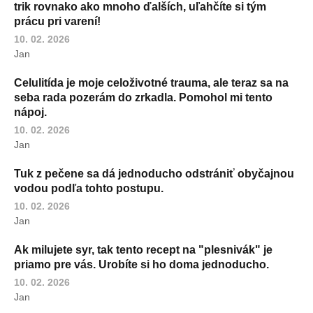
trik rovnako ako mnoho ďalších, uľahčíte si tým
prácu pri varení!
10. 02. 2026
Jan
Celulitída je moje celoživotné trauma, ale teraz sa na
seba rada pozerám do zrkadla. Pomohol mi tento
nápoj.
10. 02. 2026
Jan
Tuk z pečene sa dá jednoducho odstrániť obyčajnou
vodou podľa tohto postupu.
10. 02. 2026
Jan
Ak milujete syr, tak tento recept na "plesnivák" je
priamo pre vás. Urobíte si ho doma jednoducho.
10. 02. 2026
Jan