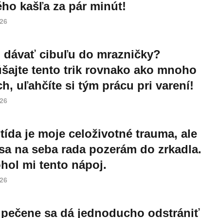
ho kašľa za pár minút!
026
 dávať cibuľu do mrazničky?
šajte tento trik rovnako ako mnoho
ch, uľahčíte si tým prácu pri varení!
026
itída je moje celoživotné trauma, ale
 sa na seba rada pozerám do zrkadla.
ol mi tento nápoj.
026
 pečene sa dá jednoducho odstrániť