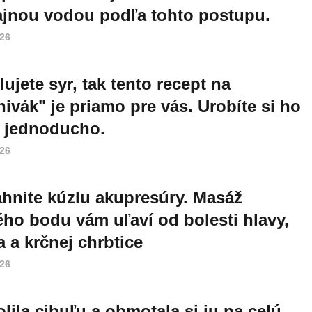
jnou vodou podľa tohto postupu.
026
lujete syr, tak tento recept na
nivák" je priamo pre vás. Urobíte si ho
 jednoducho.
026
hnite kúzlu akupresúry. Masáž
ého bodu vám uľaví od bolesti hlavy,
a a krčnej chrbtice
026
lila cibuľu a obmotala si ju na celú