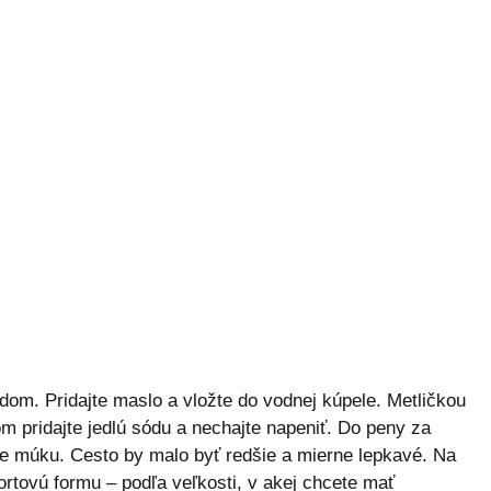
om. Pridajte maslo a vložte do vodnej kúpele. Metličkou
m pridajte jedlú sódu a nechajte napeniť. Do peny za
te múku. Cesto by malo byť redšie a mierne lepkavé. Na
 tortovú formu – podľa veľkosti, v akej chcete mať