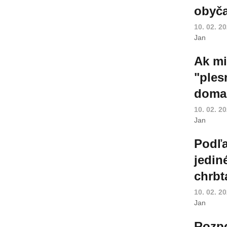
obyča
10. 02. 2
Jan
Ak mi
"ples
doma
10. 02. 2
Jan
Podľa
jedin
chrbt
10. 02. 2
Jan
Rozpo