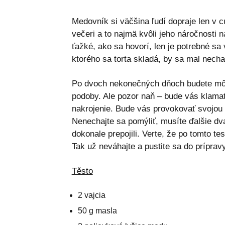
Medovník si väčšina ľudí dopraje len v c
večeri a to najmä kvôli jeho náročnosti n
ťažké, ako sa hovorí, len je potrebné sa 
ktorého sa torta skladá, by sa mal nech
Po dvoch nekonečných dňoch budete môc
podoby. Ale pozor naň – bude vás klamať
nakrojenie. Bude vás provokovať svojou 
Nenechajte sa pomýliť, musíte ďalšie dv
dokonale prepojili. Verte, že po tomto 
Tak už neváhajte a pustite sa do príprav
Těsto
2 vajcia
50 g masla