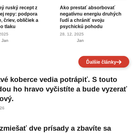
ný ruský recept z
Ako prestať absorbovať
ej repy: podpora
negatívnu energiu druhých
 čriev, obličiek a
ľudí a chrániť svoju
o tlaku
psychickú pohodu
 2025
28. 12. 2025
Jan
Jan
Ďalšie články
vé koberce vedia potrápiť. S touto
ou ho hravo vyčistíte a bude vyzerať
ový.
026
 zmiešať dve prísady a zbavíte sa