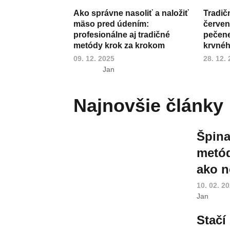
Ako správne nasoliť a naložiť
Tradič
mäso pred údením:
červen
profesionálne aj tradičné
pečene,
metódy krok za krokom
krvnéh
09. 12. 2025
28. 12.
Jan
Najnovšie články
Špina
metód
ako n
10. 02. 2
Jan
Stačí