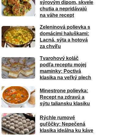
sýrovým dipom, skvele
chutia a nepridávajú
na váhe recept
Zeleninová polievka s
domácimi haluškami:
Lacná, sýta a hotová
za chvíľu
Tvarohový koláč
podľa receptu mojej
maminky: Poctivá
klasika na veľký plech
Minestrone polievka:
Recept na zdravú a
sýtu taliansku klasiku
Rýchle rumové
guľôčky: Nepečená
klasika ideálna ku káve