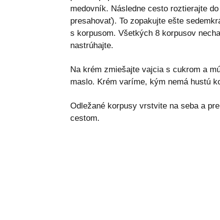
medovník. Následne cesto roztierajte do
presahovať). To zopakujte ešte sedemkrá
s korpusom. Všetkých 8 korpusov nechaj
nastrúhajte.
Na krém zmiešajte vajcia s cukrom a mú
maslo. Krém varíme, kým nemá hustú ko
Odležané korpusy vrstvite na seba a p
cestom.