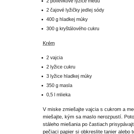
2 polievkové lyžice medu
2 čajové lyžičky jedlej sódy
400 g hladkej múky
300 g kryštálového cukru
Krém
2 vajcia
2 lyžice cukru
3 lyžice hladkej múky
350 g masla
0,5 l mlieka
V miske zmiešajte vajcia s cukrom a med
miešajte, kým sa maslo nerozpustí. Poto
stáleho miešania po častiach prisypávaj
pečiaci papier si obkreslite tanier alebo