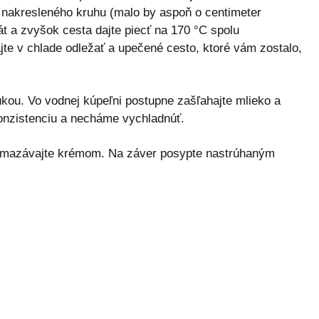
 nakresleného kruhu (malo by aspoň o centimeter
t a zvyšok cesta dajte piecť na 170 °C spolu
te v chlade odležať a upečené cesto, ktoré vám zostalo,
kou. Vo vodnej kúpeľni postupne zašľahajte mlieko a
nzistenciu a necháme vychladnúť.
remazávajte krémom. Na záver posypte nastrúhaným