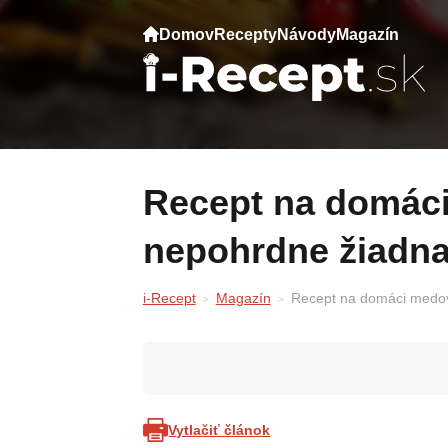
Domov
Recepty
Návody
Magazín
Recept na domáci medovník, ktorým
nepohrdne žiadna
i-Recept
Magazín
Recept na domáci medov
Vytlačiť článok