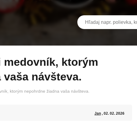
 vaša návšteva.
ník, ktorým nepohrdne žiadna vaša návšteva.
Jan
, 02. 02. 2026