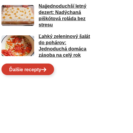
Najjednoduchší letný
dezert: Nadýchaná
piškótová roláda bez
stresu
Ľahký zeleninový šalát
do pohárov:
Jednoduchá domáca
zásoba na celý rok
Ďalšie recepty