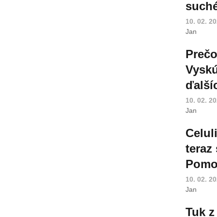
suché
10. 02. 2
Jan
Prečo
Vyskú
ďalší
10. 02. 2
Jan
Celul
teraz
Pomoh
10. 02. 2
Jan
Tuk z