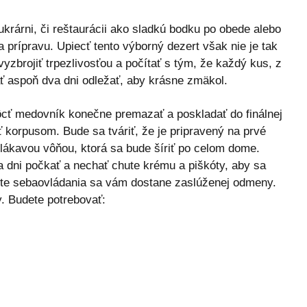
ukrárni, či reštaurácii ako sladkú bodku po obede alebo
a prípravu. Upiecť tento výborný dezert však nie je tak
vyzbrojiť trpezlivosťou a počítať s tým, že každý kus, z
ať aspoň dva dni odležať, aby krásne zmäkol.
ť medovník konečne premazať a poskladať do finálnej
 korpusom. Bude sa tváriť, že je pripravený na prvé
lákavou vôňou, ktorá sa bude šíriť po celom dome.
a dni počkať a nechať chute krému a piškóty, aby sa
teste sebaovládania sa vám dostane zaslúženej odmeny.
y. Budete potrebovať: