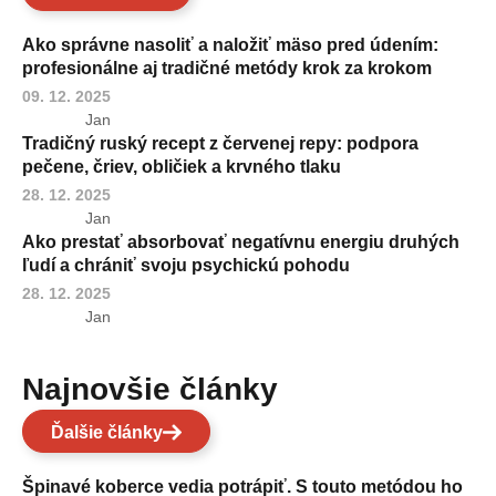
Ako správne nasoliť a naložiť mäso pred údením:
profesionálne aj tradičné metódy krok za krokom
09. 12. 2025
Jan
Tradičný ruský recept z červenej repy: podpora
pečene, čriev, obličiek a krvného tlaku
28. 12. 2025
Jan
Ako prestať absorbovať negatívnu energiu druhých
ľudí a chrániť svoju psychickú pohodu
28. 12. 2025
Jan
Najnovšie články
Ďalšie články
Špinavé koberce vedia potrápiť. S touto metódou ho