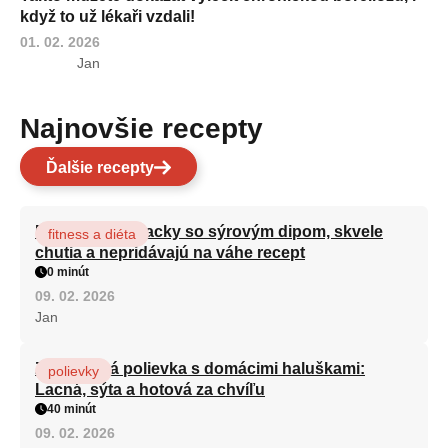
když to už lékaři vzdali!
01. 02. 2026
Jan
Najnovšie recepty
Ďalšie recepty
Brokolicové placky so sýrovým dipom, skvele
fitness a diéta
chutia a nepridávajú na váhe recept
0 minút
09. 02. 2026
Jan
Zeleninová polievka s domácimi haluškami:
polievky
Lacná, sýta a hotová za chvíľu
40 minút
09. 02. 2026