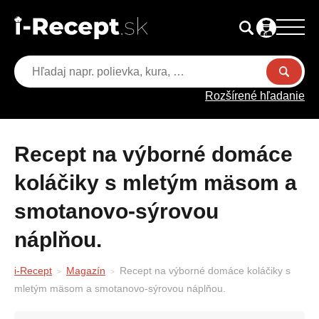
Rozšírené hľadanie
Recept na výborné domáce
koláčiky s mletým mäsom a
smotanovo-sýrovou
náplňou.
i-Recept
Magazín
Recept na výborné domáce koláčiky s
mletým mäsom a smotanovo-sýrovou náplňou.