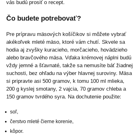
vás budú prosiť o recept.
Čo budete potrebovať?
Pre prípravu mäsových košíčikov si môžete vybrať
akékoľvek mleté mäso, ktoré vám chutí. Skvele sa
hodia aj zvyšky kuracieho, morčacieho, hovädzieho
alebo bravčového mäsa. Vďaka krémovej náplni budú
vždy jemné a šťavnaté, takže sa nemusíte báť žiadnej
suchosti, bez ohľadu na výber hlavnej suroviny. Mäsa
si pripravte asi 500 gramov, k tomu 100 ml mlieka,
200 g kyslej smotany, 2 vajcia, 70 gramov chleba a
150 gramov tvrdého syra. Na dochutenie použite:
soľ,
čerstvo mleté čierne korenie,
kôpor.