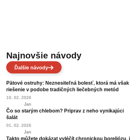
Najnovšie návody
Ďalšie návody
Pätové ostruhy: Neznesiteľná bolesť, ktorá má však
riešenie v podobe tradičných liečebných metód
10. 02. 2026
Jan
Čo so starým chlebom? Priprav z neho vynikajúci
šalát
01. 02. 2026
Jan
Takto můžete dokázat vyléčít chronickou boreliózu, i