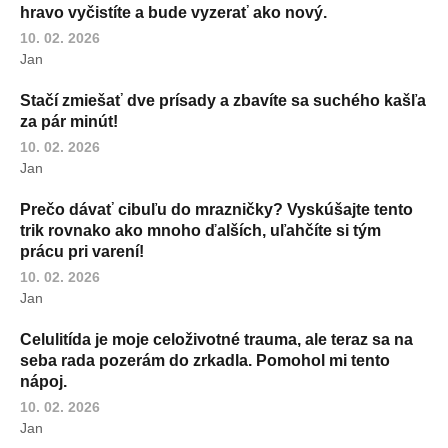
hravo vyčistíte a bude vyzerať ako nový.
10. 02. 2026
Jan
Stačí zmiešať dve prísady a zbavíte sa suchého kašľa
za pár minút!
10. 02. 2026
Jan
Prečo dávať cibuľu do mrazničky? Vyskúšajte tento
trik rovnako ako mnoho ďalších, uľahčíte si tým
prácu pri varení!
10. 02. 2026
Jan
Celulitída je moje celoživotné trauma, ale teraz sa na
seba rada pozerám do zrkadla. Pomohol mi tento
nápoj.
10. 02. 2026
Jan