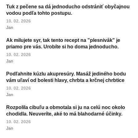
Tuk z pečene sa dá jednoducho odstrániť obyčajnou
vodou podľa tohto postupu.
10. 02. 2026
Jan
Ak milujete syr, tak tento recept na "plesnivák" je
priamo pre vás. Urobíte si ho doma jednoducho.
10. 02. 2026
Jan
Podľahnite kúzlu akupresúry. Masáž jediného bodu
vám uľaví od bolesti hlavy, chrbta a krčnej chrbtice
10. 02. 2026
Jan
Rozpolila cibuľu a obmotala si ju na celú noc okolo
chodidla. Neuveríte, aké to má blahodarné účinky.
10. 02. 2026
Jan