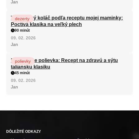
Jan
Tvarohový koláč podľa receptu mojej maminky:
dezerty
Poctivá klasika na veľký plech
90 minút
09. 02. 2026
Jan
Minestrone polievka: Recept na zdravú a sýtu
polievky
taliansku klasiku
45 minút
09. 02. 2026
Jan
DÔLEŽITÉ ODKAZY