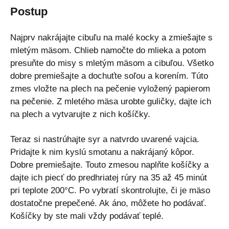
Postup
Najprv nakrájajte cibuľu na malé kocky a zmiešajte s
mletým mäsom. Chlieb namočte do mlieka a potom
presuňte do misy s mletým mäsom a cibuľou. Všetko
dobre premiešajte a dochuťte soľou a korením. Túto
zmes vložte na plech na pečenie vyložený papierom
na pečenie. Z mletého mäsa urobte guličky, dajte ich
na plech a vytvarujte z nich košíčky.
Teraz si nastrúhajte syr a natvrdo uvarené vajcia.
Pridajte k nim kyslú smotanu a nakrájaný kôpor.
Dobre premiešajte. Touto zmesou naplňte košíčky a
dajte ich piecť do predhriatej rúry na 35 až 45 minút
pri teplote 200°C. Po vybratí skontrolujte, či je mäso
dostatočne prepečené. Ak áno, môžete ho podávať.
Košíčky by ste mali vždy podávať teplé.