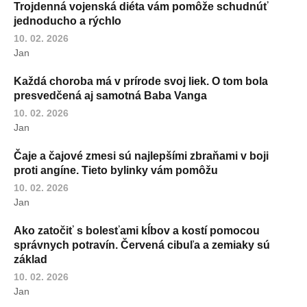
Trojdenná vojenská diéta vám pomôže schudnúť
jednoducho a rýchlo
10. 02. 2026
Jan
Každá choroba má v prírode svoj liek. O tom bola
presvedčená aj samotná Baba Vanga
10. 02. 2026
Jan
Čaje a čajové zmesi sú najlepšími zbraňami v boji
proti angíne. Tieto bylinky vám pomôžu
10. 02. 2026
Jan
Ako zatočiť s bolesťami kĺbov a kostí pomocou
správnych potravín. Červená cibuľa a zemiaky sú
základ
10. 02. 2026
Jan