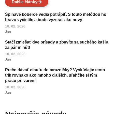
Ďalšie články
Špinavé koberce vedia potrápiť. S touto metódou ho
hravo vyčistíte a bude vyzerať ako nový.
10. 02. 2026
Jan
Stačí zmiešať dve prísady a zbavíte sa suchého kašľa
za pár minút!
10. 02. 2026
Jan
Prečo dávať cibuľu do mrazničky? Vyskúšajte tento
trik rovnako ako mnoho ďalších, uľahčíte si tým
prácu pri varení!
10. 02. 2026
Jan