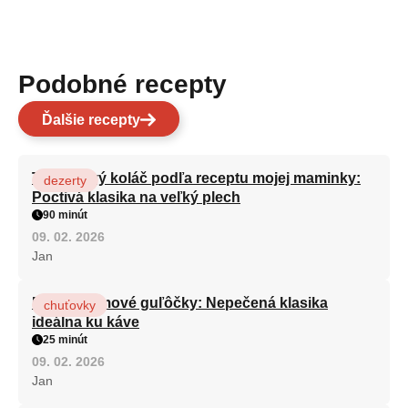
Podobné recepty
Ďalšie recepty
Tvarohový koláč podľa receptu mojej maminky:
dezerty
Poctivá klasika na veľký plech
90 minút
09. 02. 2026
Jan
Rýchle rumové guľôčky: Nepečená klasika
chuťovky
ideálna ku káve
25 minút
09. 02. 2026
Jan