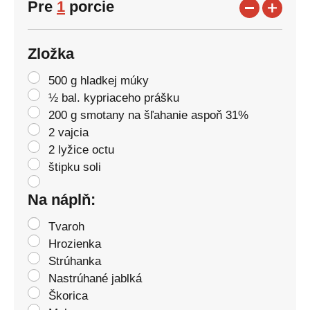
Pre
1
porcie
Zložka
500 g hladkej múky
½ bal. kypriaceho prášku
200 g smotany na šľahanie aspoň 31%
2 vajcia
2 lyžice octu
štipku soli
Na náplň:
Tvaroh
Hrozienka
Strúhanka
Nastrúhané jablká
Škorica