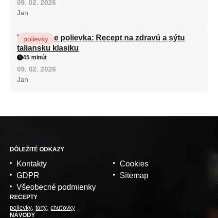
09. 02. 2026
Jan
Minestrone polievka: Recept na zdravú a sýtu
polievky
taliansku klasiku
45 minút
09. 02. 2026
Jan
DÔLEŽITÉ ODKAZY
Kontakty
Cookies
GDPR
Sitemap
Všeobecné podmienky
RECEPTY
polievky
torty
chuťovky
NÁVODY