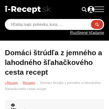
Rozšírené hľadanie
Domáci štrúdľa z jemného a
lahodného šľahačkového
cesta recept
i-Recept
Recepty
Domáci štrúdľa z jemného a lahodného
šľahačkového cesta recept