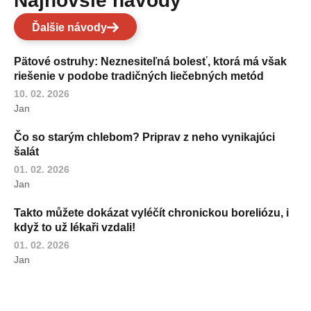
Najnovšie návody
Ďalšie návody
Pätové ostruhy: Neznesiteľná bolesť, ktorá má však
riešenie v podobe tradičných liečebných metód
10. 02. 2026
Jan
Čo so starým chlebom? Priprav z neho vynikajúci
šalát
01. 02. 2026
Jan
Takto můžete dokázat vyléčít chronickou boreliózu, i
když to už lékaři vzdali!
01. 02. 2026
Jan