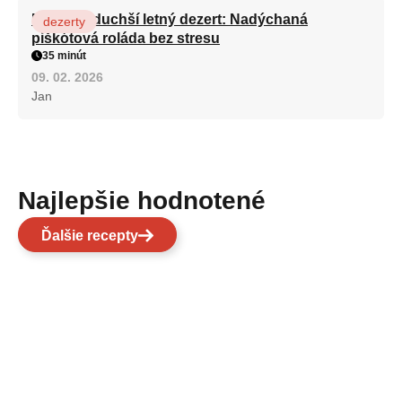
Najjednoduchší letný dezert: Nadýchaná
dezerty
piškótová roláda bez stresu
35 minút
09. 02. 2026
Jan
Najlepšie hodnotené
Ďalšie recepty