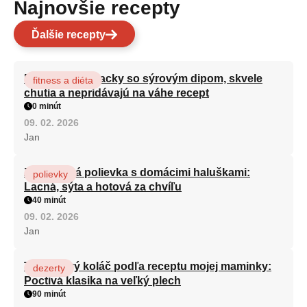
Najnovšie recepty
Ďalšie recepty
Brokolicové placky so sýrovým dipom, skvele
fitness a diéta
chutia a nepridávajú na váhe recept
0 minút
09. 02. 2026
Jan
Zeleninová polievka s domácimi haluškami:
polievky
Lacná, sýta a hotová za chvíľu
40 minút
09. 02. 2026
Jan
Tvarohový koláč podľa receptu mojej maminky:
dezerty
Poctivá klasika na veľký plech
90 minút