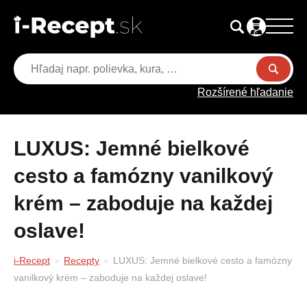
Rozšírené hľadanie
LUXUS: Jemné bielkové
cesto a famózny vanilkový
krém – zaboduje na každej
oslave!
i-Recept
Recepty
LUXUS: Jemné bielkové cesto a famózny
vanilkový krém – zaboduje na každej oslave!