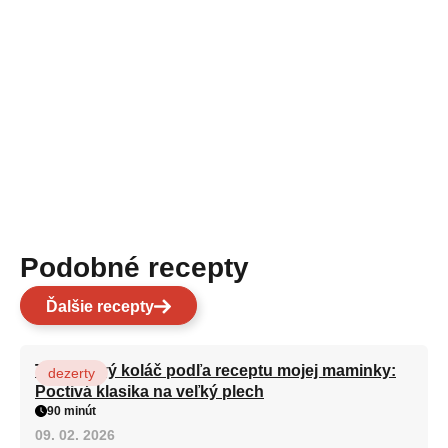
Podobné recepty
Ďalšie recepty
Tvarohový koláč podľa receptu mojej maminky:
dezerty
Poctivá klasika na veľký plech
90 minút
09. 02. 2026