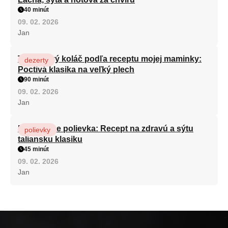
40 minút
09. 02. 2026
Jan
Tvarohový koláč podľa receptu mojej maminky:
dezerty
Poctivá klasika na veľký plech
90 minút
09. 02. 2026
Jan
Minestrone polievka: Recept na zdravú a sýtu
polievky
taliansku klasiku
45 minút
09. 02. 2026
Jan