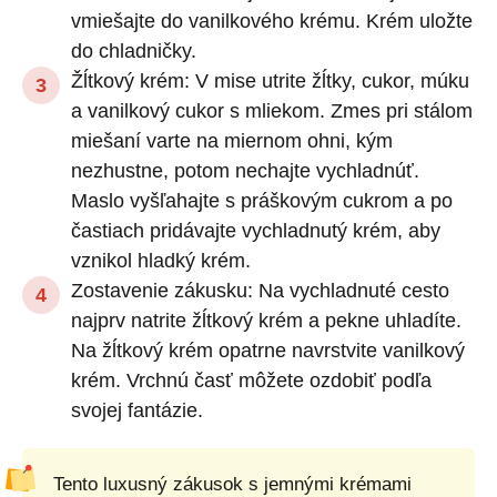
vmiešajte do vanilkového krému. Krém uložte
do chladničky.
Žĺtkový krém: V mise utrite žĺtky, cukor, múku
a vanilkový cukor s mliekom. Zmes pri stálom
miešaní varte na miernom ohni, kým
nezhustne, potom nechajte vychladnúť.
Maslo vyšľahajte s práškovým cukrom a po
častiach pridávajte vychladnutý krém, aby
vznikol hladký krém.
Zostavenie zákusku: Na vychladnuté cesto
najprv natrite žĺtkový krém a pekne uhladíte.
Na žĺtkový krém opatrne navrstvite vanilkový
krém. Vrchnú časť môžete ozdobiť podľa
svojej fantázie.
Tento luxusný zákusok s jemnými krémami