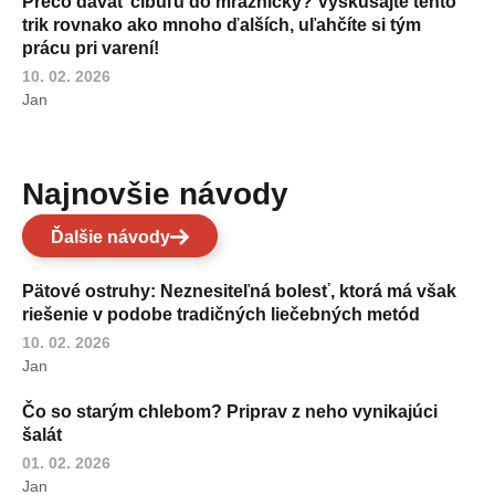
Prečo dávať cibuľu do mrazničky? Vyskúšajte tento
trik rovnako ako mnoho ďalších, uľahčíte si tým
prácu pri varení!
10. 02. 2026
Jan
Najnovšie návody
Ďalšie návody
Pätové ostruhy: Neznesiteľná bolesť, ktorá má však
riešenie v podobe tradičných liečebných metód
10. 02. 2026
Jan
Čo so starým chlebom? Priprav z neho vynikajúci
šalát
01. 02. 2026
Jan