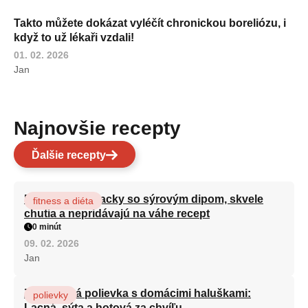
Takto můžete dokázat vyléčít chronickou boreliózu, i
když to už lékaři vzdali!
01. 02. 2026
Jan
Najnovšie recepty
Ďalšie recepty
Brokolicové placky so sýrovým dipom, skvele
fitness a diéta
chutia a nepridávajú na váhe recept
0 minút
09. 02. 2026
Jan
Zeleninová polievka s domácimi haluškami:
polievky
Lacná, sýta a hotová za chvíľu