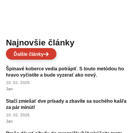
Najnovšie články
Ďalšie články
Špinavé koberce vedia potrápiť. S touto metódou ho
hravo vyčistíte a bude vyzerať ako nový.
10. 02. 2026
Jan
Stačí zmiešať dve prísady a zbavíte sa suchého kašľa
za pár minút!
10. 02. 2026
Jan