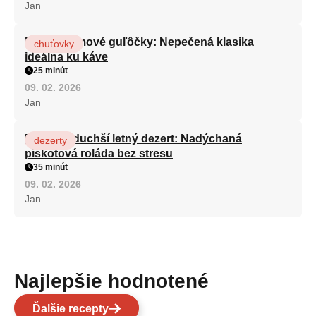
Jan
Rýchle rumové guľôčky: Nepečená klasika
chuťovky
ideálna ku káve
25 minút
09. 02. 2026
Jan
Najjednoduchší letný dezert: Nadýchaná
dezerty
piškótová roláda bez stresu
35 minút
09. 02. 2026
Jan
Najlepšie hodnotené
Ďalšie recepty