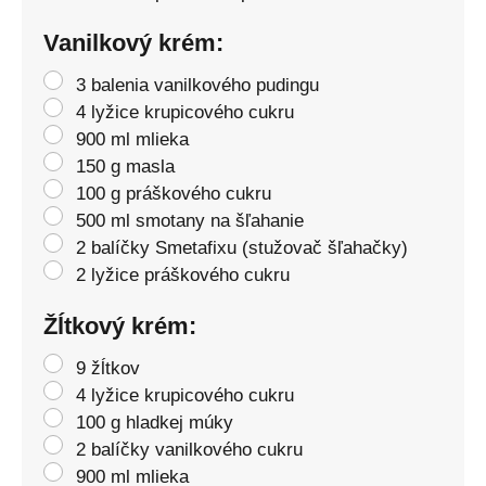
Vanilkový krém:
3 balenia vanilkového pudingu
4 lyžice krupicového cukru
900 ml mlieka
150 g masla
100 g práškového cukru
500 ml smotany na šľahanie
2 balíčky Smetafixu (stužovač šľahačky)
2 lyžice práškového cukru
Žĺtkový krém:
9 žĺtkov
4 lyžice krupicového cukru
100 g hladkej múky
2 balíčky vanilkového cukru
900 ml mlieka