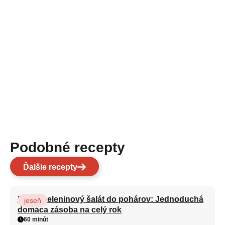
Podobné recepty
Ďalšie recepty
Ľahký zeleninový šalát do pohárov: Jednoduchá
jeseň
domáca zásoba na celý rok
60 minút