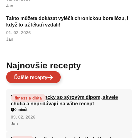
Jan
Takto můžete dokázat vyléčít chronickou boreliózu, i
když to už lékaři vzdali!
01. 02. 2026
Jan
Najnovšie recepty
Ďalšie recepty
Brokolicové placky so sýrovým dipom, skvele
fitness a diéta
chutia a nepridávajú na váhe recept
0 minút
09. 02. 2026
Jan