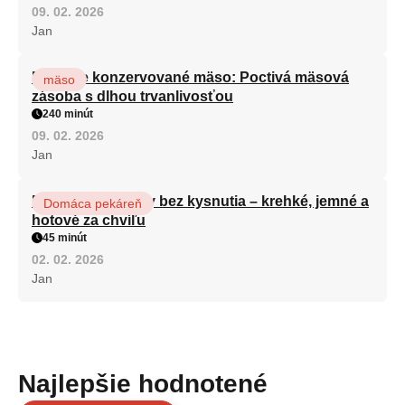
09. 02. 2026
Jan
Domáce konzervované mäso: Poctivá mäsová
mäso
zásoba s dlhou trvanlivosťou
240 minút
09. 02. 2026
Jan
Dokonalé šatôčky bez kysnutia – krehké, jemné a
Domáca pekáreň
hotové za chvíľu
45 minút
02. 02. 2026
Jan
Najlepšie hodnotené