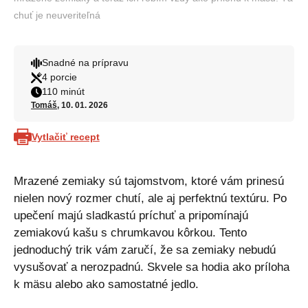
chuť je neuveriteľná
Snadné na prípravu
4 porcie
110 minút
Tomáš
, 10. 01. 2026
Vytlačiť recept
Mrazené zemiaky sú tajomstvom, ktoré vám prinesú
nielen nový rozmer chutí, ale aj perfektnú textúru. Po
upečení majú sladkastú príchuť a pripomínajú
zemiakovú kašu s chrumkavou kôrkou. Tento
jednoduchý trik vám zaručí, že sa zemiaky nebudú
vysušovať a nerozpadnú. Skvele sa hodia ako príloha
k mäsu alebo ako samostatné jedlo.