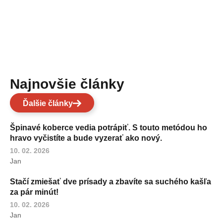
Najnovšie články
Ďalšie články
Špinavé koberce vedia potrápiť. S touto metódou ho
hravo vyčistíte a bude vyzerať ako nový.
10. 02. 2026
Jan
Stačí zmiešať dve prísady a zbavíte sa suchého kašľa
za pár minút!
10. 02. 2026
Jan