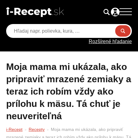
Rozšírené hľadanie
Moja mama mi ukázala, ako
pripraviť mrazené zemiaky a
teraz ich robím vždy ako
prílohu k mäsu. Tá chuť je
neuveriteľná
i-Recept
Recepty
Moja mama mi ukázala, ako pripraviť
mrazené zemiaky a teraz ich robím vždy ako prílohu k mäsu. Tá