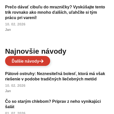
Prečo dávať cibuľu do mrazničky? Vyskúšajte tento
trik rovnako ako mnoho ďalších, uľahčíte si tým
prácu pri varení!
10. 02. 2026
Jan
Najnovšie návody
Ďalšie návody
Pätové ostruhy: Neznesiteľná bolesť, ktorá má však
riešenie v podobe tradičných liečebných metód
10. 02. 2026
Jan
Čo so starým chlebom? Priprav z neho vynikajúci
šalát
01. 02. 2026