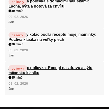
Zeleninová polievka s domácimi haluškami:
polievky
Lacná, sýta a hotová za chvíľu
40 minút
09. 02. 2026
Jan
Tvarohový koláč podľa receptu mojej maminky:
dezerty
Poctivá klasika na veľký plech
90 minút
09. 02. 2026
Jan
Minestrone polievka: Recept na zdravú a sýtu
polievky
taliansku klasiku
45 minút
09. 02. 2026
Jan