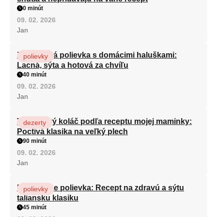
0 minút
09. 02. 2026
Jan
Zeleninová polievka s domácimi haluškami:
polievky
Lacná, sýta a hotová za chvíľu
40 minút
09. 02. 2026
Jan
Tvarohový koláč podľa receptu mojej maminky:
dezerty
Poctivá klasika na veľký plech
90 minút
09. 02. 2026
Jan
Minestrone polievka: Recept na zdravú a sýtu
polievky
taliansku klasiku
45 minút