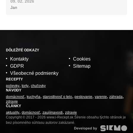
09. 02. 2026
Jan
DÔLEŽITÉ ODKAZY
Kontakty
Cookies
GDPR
Sitemap
Všeobecné podmienky
RECEPTY
polievky
torty
chuťovky
NÁVODY
domácnosť
kuchyňa
starostlivosť o telo
pestovanie
varenie
záhrada
zdravie
ČLÁNKY
aktuality
domácnosť
zaujímavosti
zdravie
Copyright © 2017 - 2026 www.i-Recept.sk Šírenie obsahu týchto stránok je
bez písomného súhlasu autorov zakázané.