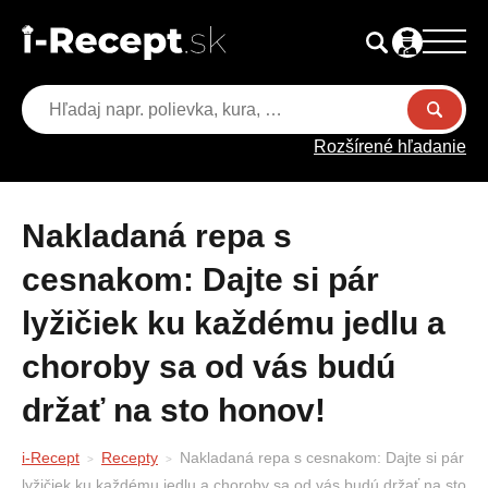
Rozšírené hľadanie
Nakladaná repa s
cesnakom: Dajte si pár
lyžičiek ku každému jedlu a
choroby sa od vás budú
držať na sto honov!
i-Recept
Recepty
Nakladaná repa s cesnakom: Dajte si pár
lyžičiek ku každému jedlu a choroby sa od vás budú držať na sto