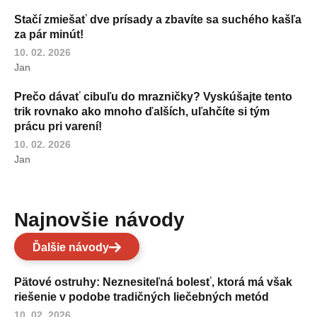
Stačí zmiešať dve prísady a zbavíte sa suchého kašľa
za pár minút!
10. 02. 2026
Jan
Prečo dávať cibuľu do mrazničky? Vyskúšajte tento
trik rovnako ako mnoho ďalších, uľahčíte si tým
prácu pri varení!
10. 02. 2026
Jan
Najnovšie návody
Ďalšie návody
Pätové ostruhy: Neznesiteľná bolesť, ktorá má však
riešenie v podobe tradičných liečebných metód
10. 02. 2026