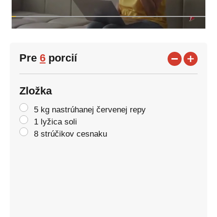
Pre
6
porcií
Zložka
5 kg nastrúhanej červenej repy
1 lyžica soli
8 strúčikov cesnaku