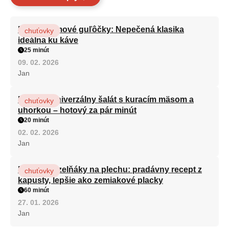
Rýchle rumové guľôčky: Nepečená klasika
chuťovky
ideálna ku káve
25 minút
09. 02. 2026
Jan
Najlepší univerzálny šalát s kuracím mäsom a
chuťovky
uhorkou – hotový za pár minút
20 minút
02. 02. 2026
Jan
Moravské zelňáky na plechu: pradávny recept z
chuťovky
kapusty, lepšie ako zemiakové placky
60 minút
27. 01. 2026
Jan