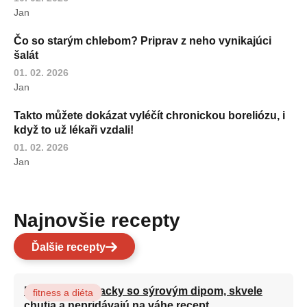
Jan
Čo so starým chlebom? Priprav z neho vynikajúci
šalát
01. 02. 2026
Jan
Takto můžete dokázat vyléčít chronickou boreliózu, i
když to už lékaři vzdali!
01. 02. 2026
Jan
Najnovšie recepty
Ďalšie recepty
Brokolicové placky so sýrovým dipom, skvele
fitness a diéta
chutia a nepridávajú na váhe recept