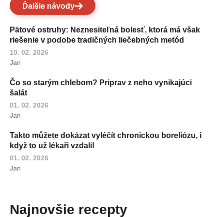
Ďalšie návody
Pätové ostruhy: Neznesiteľná bolesť, ktorá má však
riešenie v podobe tradičných liečebných metód
10. 02. 2026
Jan
Čo so starým chlebom? Priprav z neho vynikajúci
šalát
01. 02. 2026
Jan
Takto můžete dokázat vyléčít chronickou boreliózu, i
když to už lékaři vzdali!
01. 02. 2026
Jan
Najnovšie recepty