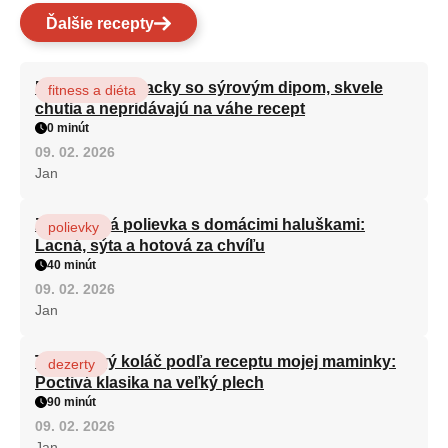
Ďalšie recepty
Brokolicové placky so sýrovým dipom, skvele
fitness a diéta
chutia a nepridávajú na váhe recept
0 minút
09. 02. 2026
Jan
Zeleninová polievka s domácimi haluškami:
polievky
Lacná, sýta a hotová za chvíľu
40 minút
09. 02. 2026
Jan
Tvarohový koláč podľa receptu mojej maminky:
dezerty
Poctivá klasika na veľký plech
90 minút
09. 02. 2026
Jan