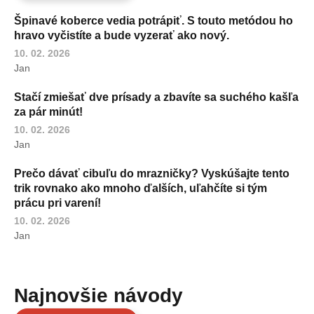
Špinavé koberce vedia potrápiť. S touto metódou ho
hravo vyčistíte a bude vyzerať ako nový.
10. 02. 2026
Jan
Stačí zmiešať dve prísady a zbavíte sa suchého kašľa
za pár minút!
10. 02. 2026
Jan
Prečo dávať cibuľu do mrazničky? Vyskúšajte tento
trik rovnako ako mnoho ďalších, uľahčíte si tým
prácu pri varení!
10. 02. 2026
Jan
Najnovšie návody