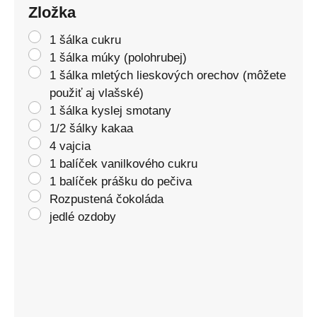
Zložka
1 šálka cukru
1 šálka múky (polohrubej)
1 šálka mletých lieskových orechov (môžete
použiť aj vlašské)
1 šálka kyslej smotany
1/2 šálky kakaa
4 vajcia
1 balíček vanilkového cukru
1 balíček prášku do pečiva
Rozpustená čokoláda
jedlé ozdoby