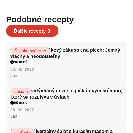
Podobné recepty
Ďalšie recepty
Čokoládovo-orieškový zákusok na plech: Jemný,
Čokoládové torty
vláčny a neodolateľný
90 minút
09. 02. 2026
Jan
Ľahký a nadýchaný dezert s piškótovým krémom,
desiata
ktorý sa rozplýva v ústach
90 minút
09. 02. 2026
Jan
Najlepší univerzálny šalát s kuracím mäsom a
chuťovky