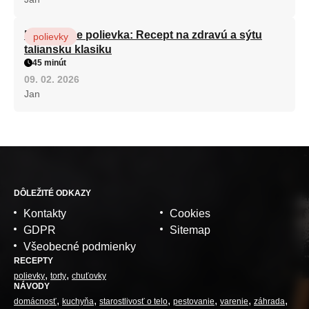
Minestrone polievka: Recept na zdravú a sýtu
polievky
taliansku klasiku
45 minút
09. 02. 2026
Jan
DÔLEŽITÉ ODKAZY
Kontakty
Cookies
GDPR
Sitemap
Všeobecné podmienky
RECEPTY
polievky
torty
chuťovky
NÁVODY
domácnosť
kuchyňa
starostlivosť o telo
pestovanie
varenie
záhrada