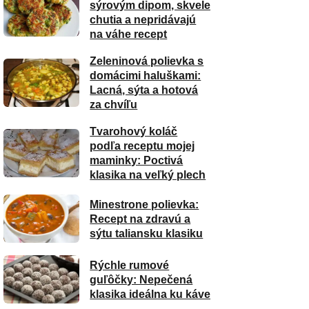
sýrovým dipom, skvele
chutia a nepridávajú
na váhe recept
Zeleninová polievka s
domácimi haluškami:
Lacná, sýta a hotová
za chvíľu
Tvarohový koláč
podľa receptu mojej
maminky: Poctivá
klasika na veľký plech
Minestrone polievka:
Recept na zdravú a
sýtu taliansku klasiku
Rýchle rumové
guľôčky: Nepečená
klasika ideálna ku káve