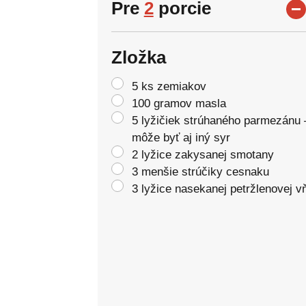
Pre
2
porcie
Zložka
5 ks zemiakov
100 gramov masla
5 lyžičiek strúhaného parmezánu 
môže byť aj iný syr
2 lyžice zakysanej smotany
3 menšie strúčiky cesnaku
3 lyžice nasekanej petržlenovej v