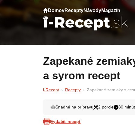
Domov
Recepty
Návody
Magazín
Zapekané zemiaky s cesnakom, smotanou
a syrom recept
i-Recept
Recepty
Zapekané zemiaky s ces
Snadné na prípravu
2 porcie
30 minút
Vytlačiť recept