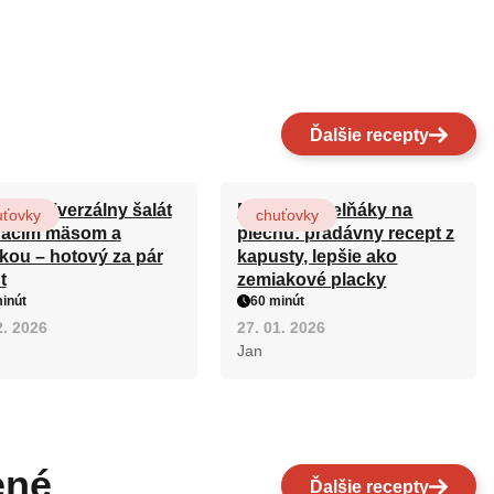
Ďalšie recepty
pší univerzálny šalát
Moravské zelňáky na
uťovky
chuťovky
racím mäsom a
plechu: pradávny recept z
kou – hotový za pár
kapusty, lepšie ako
t
zemiakové placky
inút
60 minút
2. 2026
27. 01. 2026
Jan
ené
Ďalšie recepty