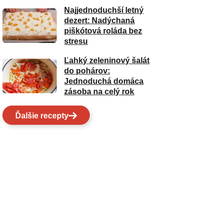
Najjednoduchší letný
dezert: Nadýchaná
piškótová roláda bez
stresu
Ľahký zeleninový šalát
do pohárov:
Jednoduchá domáca
zásoba na celý rok
Ďalšie recepty