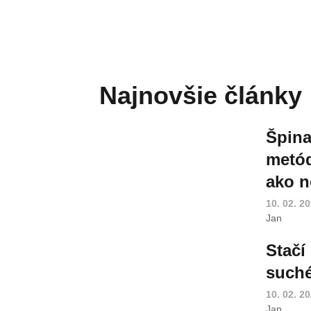
Najnovšie články
Špina
metód
ako n
10. 02. 2
Jan
Stačí
suché
10. 02. 2
Jan