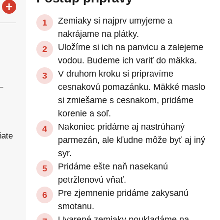
Zemiaky si najprv umyjeme a
nakrájame na plátky.
Uložíme si ich na panvicu a zalejeme
vodou. Budeme ich variť do mäkka.
V druhom kroku si pripravíme
–
cesnakovú pomazánku. Mäkké maslo
si zmiešame s cesnakom, pridáme
korenie a soľ.
Nakoniec pridáme aj nastrúhaný
ňate
parmezán, ale kľudne môže byť aj iný
syr.
Pridáme ešte naň nasekanú
petržlenovú vňať.
Pre zjemnenie pridáme zakysanú
smotanu.
Uvarené zemiaky poukladáme na