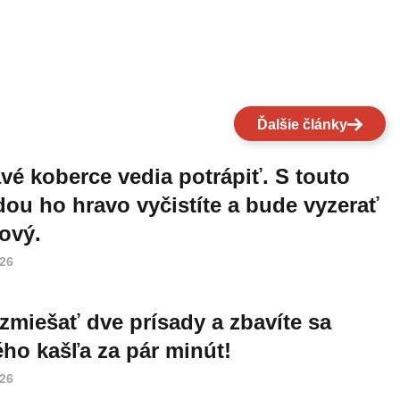
Ďalšie články
vé koberce vedia potrápiť. S touto
ou ho hravo vyčistíte a bude vyzerať
ový.
026
 zmiešať dve prísady a zbavíte sa
ho kašľa za pár minút!
026