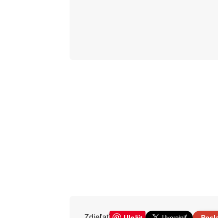
Uložit
Zdieľať
Posl