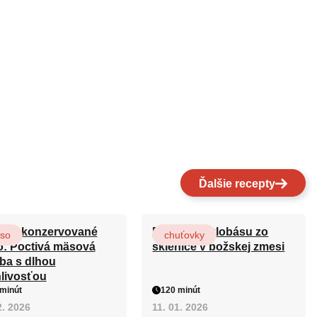
Ďalšie recepty
ce konzervované
Recept na klobásu zo
so
chuťovky
: Poctivá mäsová
sklenice v božskej zmesi
ba s dlhou
nlivosťou
minút
120 minút
2. 2026
11. 01. 2026