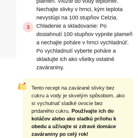
plameň. Vložte do vody teplomer.
Nechajte slivky v hrnci, kým teplota
nevystúpi na 100 stupňov Celzia.
Chladenie a skladovanie: Po
dosiahnutí 100 stupňov vypnite plameň
a nechajte poháre v hrnci vychladnúť.
Po vychladnutí vyberte poháre a
skladujte ich ako všetky ostatné
zaváraniny.
Tento recept na zavárané slivky bez
cukru a vody je skvelým spôsobom, ako
si vychutnať sladké ovocie bez
pridaného cukru.
Používajte ich do
koláčov alebo ako sladkú prílohu k
obedu a užívajte si zdravé domáce
zaváraniny po celý rok!