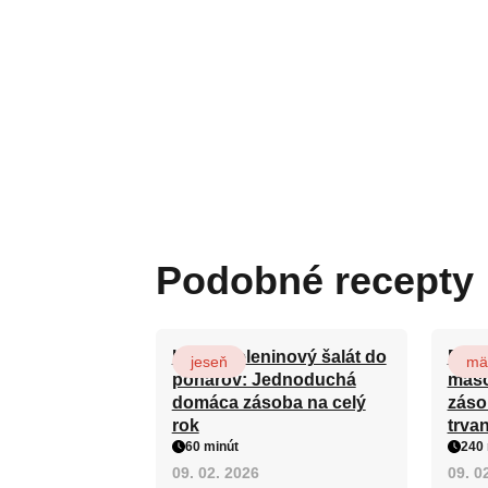
Podobné recepty
Ľahký zeleninový šalát do
Domá
jeseň
mä
pohárov: Jednoduchá
mäso
domáca zásoba na celý
záso
rok
trva
60 minút
240 
09. 02. 2026
09. 0