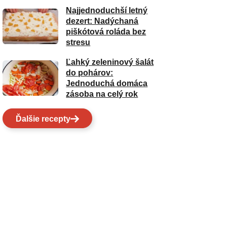
Najjednoduchší letný
dezert: Nadýchaná
piškótová roláda bez
stresu
Ľahký zeleninový šalát
do pohárov:
Jednoduchá domáca
zásoba na celý rok
Ďalšie recepty