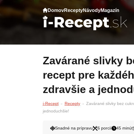
Domov
Recepty
Návody
Magazín
Zavárané slivky bez cukru a vody: Toto je
recept pre každéh
zdravšie a jednod
i-Recept
Recepty
Zavárané slivky bez cukru
jednoduchšie!
Snadné na prípravu
6 porcií
45 minút