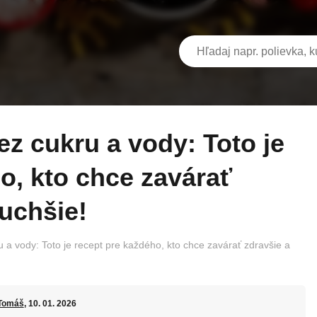
o, kto chce zavárať
uchšie!
 a vody: Toto je recept pre každého, kto chce zavárať zdravšie a
Tomáš
, 10. 01. 2026