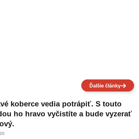
Ďalšie články
vé koberce vedia potrápiť. S touto
ou ho hravo vyčistíte a bude vyzerať
ový.
026