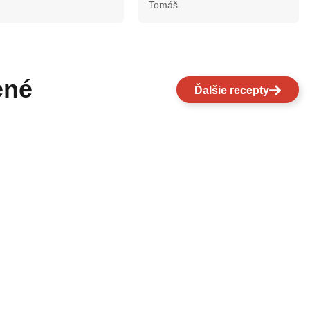
Tomáš
ené
Ďalšie recepty