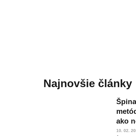
Najnovšie články
Špina
metód
ako n
10. 02. 2