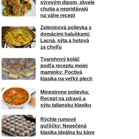
sýrovým dipom, skvele
chutia a nepridávajú
na váhe recept
Zeleninová polievka s
domácimi haluškami:
Lacná, sýta a hotová
za chvíľu
Tvarohový koláč
podľa receptu mojej
maminky: Poctivá
klasika na veľký plech
Minestrone polievka:
Recept na zdravú a
sýtu taliansku klasiku
Rýchle rumové
guľôčky: Nepečená
klasika ideálna ku káve