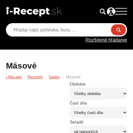
Rozšírené hľadanie
Mäsové
i-Recept
Recepty
šaláty
Mäsové
Obdobie
Časť dňa
Seřadiť