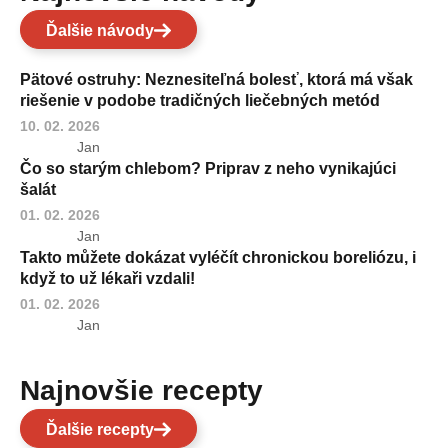
Ďalšie návody
Pätové ostruhy: Neznesiteľná bolesť, ktorá má však
riešenie v podobe tradičných liečebných metód
10. 02. 2026
Jan
Čo so starým chlebom? Priprav z neho vynikajúci
šalát
01. 02. 2026
Jan
Takto můžete dokázat vyléčít chronickou boreliózu, i
když to už lékaři vzdali!
01. 02. 2026
Jan
Najnovšie recepty
Ďalšie recepty