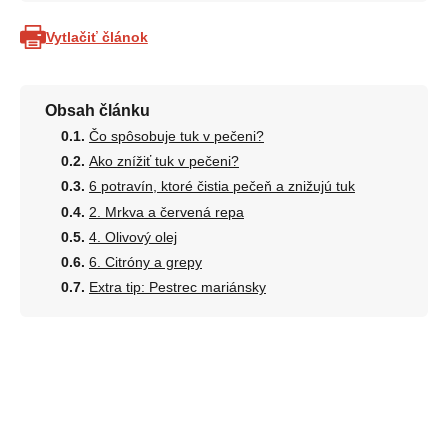
Vytlačiť článok
Obsah článku
Čo spôsobuje tuk v pečeni?
Ako znížiť tuk v pečeni?
6 potravín, ktoré čistia pečeň a znižujú tuk
2. Mrkva a červená repa
4. Olivový olej
6. Citróny a grepy
Extra tip: Pestrec mariánsky