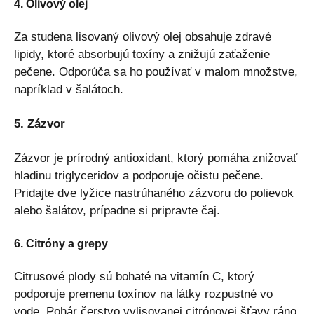
4. Olivový olej
Za studena lisovaný olivový olej obsahuje zdravé
lipidy, ktoré absorbujú toxíny a znižujú zaťaženie
pečene. Odporúča sa ho používať v malom množstve,
napríklad v šalátoch.
5. Zázvor
Zázvor je prírodný antioxidant, ktorý pomáha znižovať
hladinu triglyceridov a podporuje očistu pečene.
Pridajte dve lyžice nastrúhaného zázvoru do polievok
alebo šalátov, prípadne si pripravte čaj.
6. Citróny a grepy
Citrusové plody sú bohaté na vitamín C, ktorý
podporuje premenu toxínov na látky rozpustné vo
vode. Pohár čerstvo vylisovanej citrónovej šťavy ráno