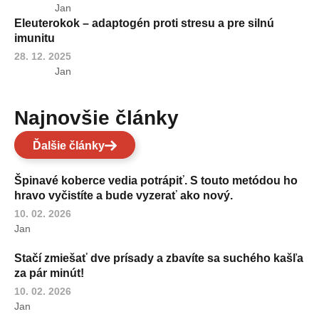
Jan
Eleuterokok – adaptogén proti stresu a pre silnú
imunitu
28. 12. 2025
Jan
Najnovšie články
Ďalšie články
Špinavé koberce vedia potrápiť. S touto metódou ho
hravo vyčistíte a bude vyzerať ako nový.
10. 02. 2026
Jan
Stačí zmiešať dve prísady a zbavíte sa suchého kašľa
za pár minút!
10. 02. 2026
Jan