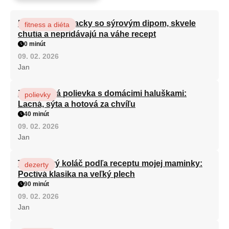
Brokolicové placky so sýrovým dipom, skvele
fitness a diéta
chutia a nepridávajú na váhe recept
0 minút
09. 02. 2026
Jan
Zeleninová polievka s domácimi haluškami:
polievky
Lacná, sýta a hotová za chvíľu
40 minút
09. 02. 2026
Jan
Tvarohový koláč podľa receptu mojej maminky:
dezerty
Poctivá klasika na veľký plech
90 minút
09. 02. 2026
Jan