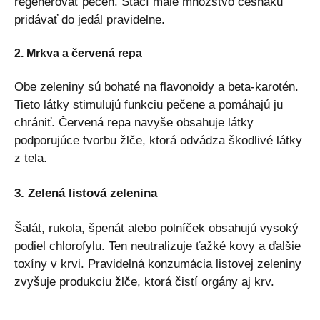
regenerovať pečeň. Stačí malé množstvo cesnaku
pridávať do jedál pravidelne.
2. Mrkva a červená repa
Obe zeleniny sú bohaté na flavonoidy a beta-karotén.
Tieto látky stimulujú funkciu pečene a pomáhajú ju
chrániť. Červená repa navyše obsahuje látky
podporujúce tvorbu žlče, ktorá odvádza škodlivé látky
z tela.
3. Zelená listová zelenina
Šalát, rukola, špenát alebo polníček obsahujú vysoký
podiel chlorofylu. Ten neutralizuje ťažké kovy a ďalšie
toxíny v krvi. Pravidelná konzumácia listovej zeleniny
zvyšuje produkciu žlče, ktorá čistí orgány aj krv.