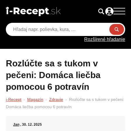
Rozšírené hľadanie
Rozlúčte sa s tukom v
pečeni: Domáca liečba
pomocou 6 potravín
i-Recept
Magazín
Zdravie
Rozlúčte sa s tukom v pečeni:
Domáca liečba pomocou 6 potravín
Jan
, 30. 12. 2025