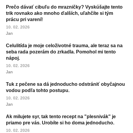
Prečo dávať cibuľu do mrazničky? Vyskúšajte tento
trik rovnako ako mnoho ďalších, uľahčíte si tým
prácu pri varení!
10. 02. 2026
Jan
Celulitída je moje celoživotné trauma, ale teraz sa na
seba rada pozerám do zrkadla. Pomohol mi tento
nápoj.
10. 02. 2026
Jan
Tuk z pečene sa dá jednoducho odstrániť obyčajnou
vodou podľa tohto postupu.
10. 02. 2026
Jan
Ak milujete syr, tak tento recept na "plesnivák" je
priamo pre vás. Urobíte si ho doma jednoducho.
10. 02. 2026