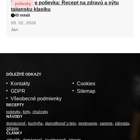
Minestrone polievka: Recept na zdravú a sýtu
polievky
taliansku klasiku
45 minút
09. 02. 2026
Jan
DÔLEŽITÉ ODKAZY
Kontakty
Cookies
GDPR
Sitemap
Všeobecné podmienky
RECEPTY
polievky
torty
chuťovky
NÁVODY
domácnosť
kuchyňa
starostlivosť o telo
pestovanie
varenie
záhrada
zdravie
ČLÁNKY