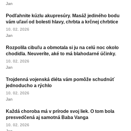
Jan
Podľahnite kúzlu akupresúry. Masáž jediného bodu
vám uľaví od bolesti hlavy, chrbta a krčnej chrbtice
10. 02. 2026
Jan
Rozpolila cibuľu a obmotala si ju na celú noc okolo
chodidla. Neuveríte, aké to má blahodarné účinky.
10. 02. 2026
Jan
Trojdenná vojenská diéta vám pomôže schudnúť
jednoducho a rýchlo
10. 02. 2026
Jan
Každá choroba má v prírode svoj liek. O tom bola
presvedčená aj samotná Baba Vanga
10. 02. 2026