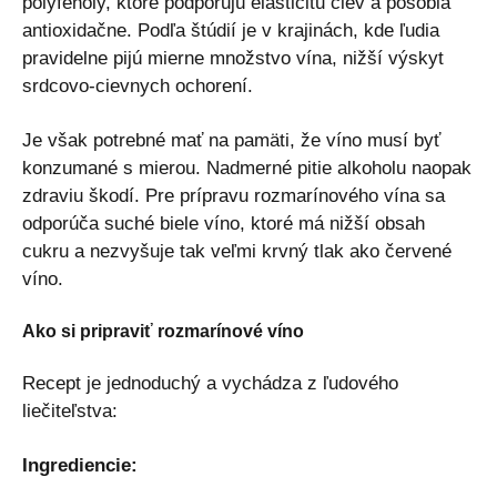
polyfenoly, ktoré podporujú elasticitu ciev a pôsobia
antioxidačne. Podľa štúdií je v krajinách, kde ľudia
pravidelne pijú mierne množstvo vína, nižší výskyt
srdcovo-cievnych ochorení.
Je však potrebné mať na pamäti, že víno musí byť
konzumané s mierou. Nadmerné pitie alkoholu naopak
zdraviu škodí. Pre prípravu rozmarínového vína sa
odporúča suché biele víno, ktoré má nižší obsah
cukru a nezvyšuje tak veľmi krvný tlak ako červené
víno.
Ako si pripraviť rozmarínové víno
Recept je jednoduchý a vychádza z ľudového
liečiteľstva:
Ingrediencie: