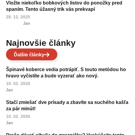
Vložte niekoľko bobkových listov do ponožky pred
spaním. Tento úžasný trik vás prekvapí
28. 12. 2025
Jan
Najnovšie články
Ďalšie články
Špinavé koberce vedia potrápiť. S touto metódou ho
hravo vyčistíte a bude vyzerať ako nový.
10. 02. 2026
Jan
Stačí zmiešať dve prísady a zbavíte sa suchého kašľa
za pár minút!
10. 02. 2026
Jan