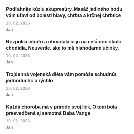
Podľahnite kúzlu akupresúry. Masáž jediného bodu
vám uľaví od bolesti hlavy, chrbta a krčnej chrbtice
10. 02. 2026
Jan
Rozpolila cibuľu a obmotala si ju na celú noc okolo
chodidla. Neuveríte, aké to má blahodarné účinky.
10. 02. 2026
Jan
Trojdenná vojenská diéta vám pomôže schudnúť
jednoducho a rýchlo
10. 02. 2026
Jan
Každá choroba má v prírode svoj liek. O tom bola
presvedčená aj samotná Baba Vanga
10. 02. 2026
Jan