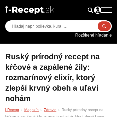
Rozšírené hľadanie
Ruský prírodný recept na
kŕčové a zapálené žily:
rozmarínový elixír, ktorý
zlepší krvný obeh a uľaví
nohám
i-Recept
Magazín
Zdravie
Ruský prírodný recept na
kŕčové a zapálené žily: rozmarínový elixír, ktorý zlepší krvný