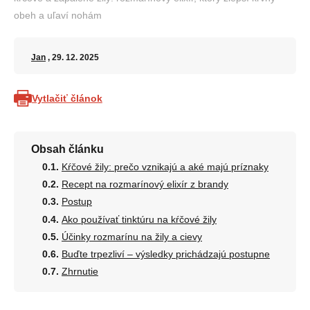
obeh a uľaví nohám
Jan
, 29. 12. 2025
Vytlačiť článok
Obsah článku
Kŕčové žily: prečo vznikajú a aké majú príznaky
Recept na rozmarínový elixír z brandy
Postup
Ako používať tinktúru na kŕčové žily
Účinky rozmarínu na žily a cievy
Buďte trpezliví – výsledky prichádzajú postupne
Zhrnutie