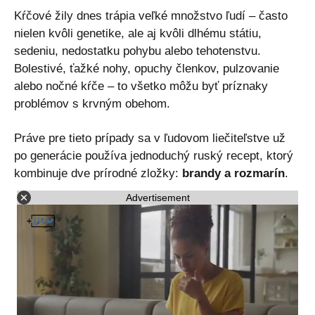
Kŕčové žily dnes trápia veľké množstvo ľudí – často
nielen kvôli genetike, ale aj kvôli dlhému státiu,
sedeniu, nedostatku pohybu alebo tehotenstvu.
Bolestivé, ťažké nohy, opuchy členkov, pulzovanie
alebo nočné kŕče – to všetko môžu byť príznaky
problémov s krvným obehom.
Práve pre tieto prípady sa v ľudovom liečiteľstve už
po generácie používa jednoduchý ruský recept, ktorý
kombinuje dve prírodné zložky:
brandy a rozmarín
.
Advertisement