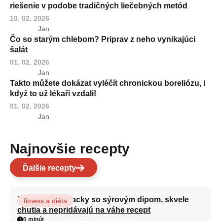
riešenie v podobe tradičných liečebných metód
10. 02. 2026
Jan
Čo so starým chlebom? Priprav z neho vynikajúci
šalát
01. 02. 2026
Jan
Takto můžete dokázat vyléčít chronickou boreliózu, i
když to už lékaři vzdali!
01. 02. 2026
Jan
Najnovšie recepty
Ďalšie recepty
Brokolicové placky so sýrovým dipom, skvele
fitness a diéta
chutia a nepridávajú na váhe recept
0 minút