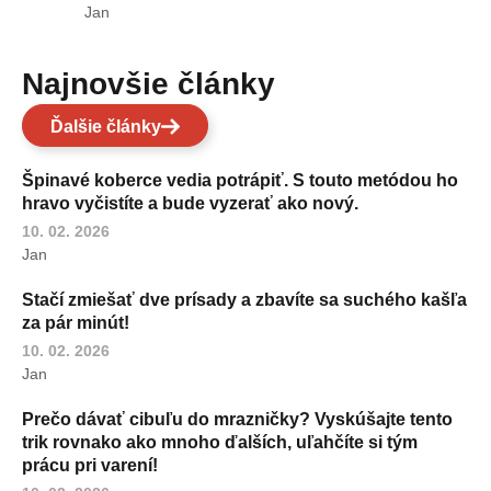
Jan
Najnovšie články
Ďalšie články
Špinavé koberce vedia potrápiť. S touto metódou ho
hravo vyčistíte a bude vyzerať ako nový.
10. 02. 2026
Jan
Stačí zmiešať dve prísady a zbavíte sa suchého kašľa
za pár minút!
10. 02. 2026
Jan
Prečo dávať cibuľu do mrazničky? Vyskúšajte tento
trik rovnako ako mnoho ďalších, uľahčíte si tým
prácu pri varení!