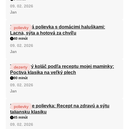
09. 02. 2026
Jan
Zeleninová polievka s domácimi haluškami:
polievky
Lacná, sýta a hotová za chvíľu
40 minút
09. 02. 2026
Jan
Tvarohový koláč podľa receptu mojej maminky:
dezerty
Poctivá klasika na veľký plech
90 minút
09. 02. 2026
Jan
Minestrone polievka: Recept na zdravú a sýtu
polievky
taliansku klasiku
45 minút
09. 02. 2026