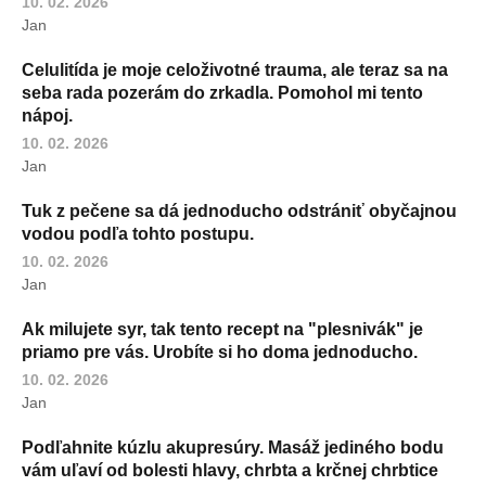
10. 02. 2026
Jan
Celulitída je moje celoživotné trauma, ale teraz sa na
seba rada pozerám do zrkadla. Pomohol mi tento
nápoj.
10. 02. 2026
Jan
Tuk z pečene sa dá jednoducho odstrániť obyčajnou
vodou podľa tohto postupu.
10. 02. 2026
Jan
Ak milujete syr, tak tento recept na "plesnivák" je
priamo pre vás. Urobíte si ho doma jednoducho.
10. 02. 2026
Jan
Podľahnite kúzlu akupresúry. Masáž jediného bodu
vám uľaví od bolesti hlavy, chrbta a krčnej chrbtice