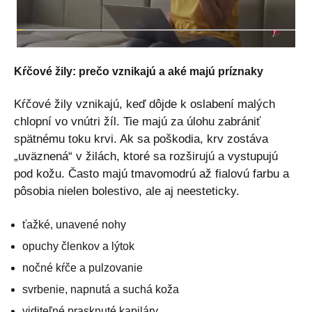
Kŕčové žily: prečo vznikajú a aké majú príznaky
Kŕčové žily vznikajú, keď dôjde k oslabení malých
chlopní vo vnútri žíl. Tie majú za úlohu zabrániť
spätnému toku krvi. Ak sa poškodia, krv zostáva
„uväznená“ v žilách, ktoré sa rozširujú a vystupujú
pod kožu. Často majú tmavomodrú až fialovú farbu a
pôsobia nielen bolestivo, ale aj neesteticky.
ťažké, unavené nohy
opuchy členkov a lýtok
nočné kŕče a pulzovanie
svrbenie, napnutá a suchá koža
viditeľné prasknuté kapiláry