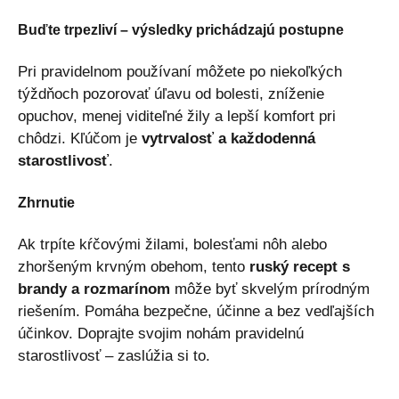
Buďte trpezliví – výsledky prichádzajú postupne
Pri pravidelnom používaní môžete po niekoľkých
týždňoch pozorovať úľavu od bolesti, zníženie
opuchov, menej viditeľné žily a lepší komfort pri
chôdzi. Kľúčom je
vytrvalosť a každodenná
starostlivosť
.
Zhrnutie
Ak trpíte kŕčovými žilami, bolesťami nôh alebo
zhoršeným krvným obehom, tento
ruský recept s
brandy a rozmarínom
môže byť skvelým prírodným
riešením. Pomáha bezpečne, účinne a bez vedľajších
účinkov. Doprajte svojim nohám pravidelnú
starostlivosť – zaslúžia si to.