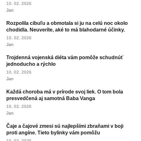
10. 02. 2026
Jan
Rozpolila cibuľu a obmotala si ju na celú noc okolo
chodidla. Neuveríte, aké to má blahodarné účinky.
10. 02. 2026
Jan
Trojdenná vojenská diéta vám pomôže schudnúť
jednoducho a rýchlo
10. 02. 2026
Jan
Každá choroba má v prírode svoj liek. O tom bola
presvedčená aj samotná Baba Vanga
10. 02. 2026
Jan
Čaje a čajové zmesi sú najlepšími zbraňami v boji
proti angíne. Tieto bylinky vám pomôžu
10. 02. 2026