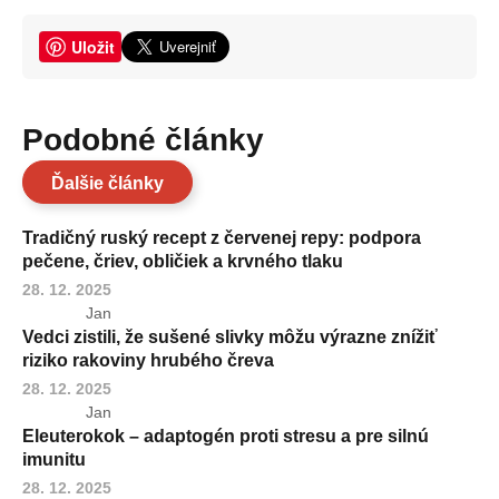
Uložit
Podobné články
Ďalšie články
Tradičný ruský recept z červenej repy: podpora
pečene, čriev, obličiek a krvného tlaku
28. 12. 2025
Jan
Vedci zistili, že sušené slivky môžu výrazne znížiť
riziko rakoviny hrubého čreva
28. 12. 2025
Jan
Eleuterokok – adaptogén proti stresu a pre silnú
imunitu
28. 12. 2025