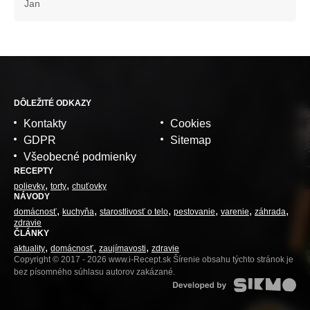
Jan
DÔLEŽITÉ ODKAZY
Kontakty
Cookies
GDPR
Sitemap
Všeobecné podmienky
RECEPTY
polievky
torty
chuťovky
NÁVODY
domácnosť
kuchyňa
starostlivosť o telo
pestovanie
varenie
záhrada
zdravie
ČLÁNKY
aktuality
domácnosť
zaujímavosti
zdravie
Copyright © 2017 - 2026 www.i-Recept.sk Šírenie obsahu týchto stránok je
bez písomného súhlasu autorov zakázané.