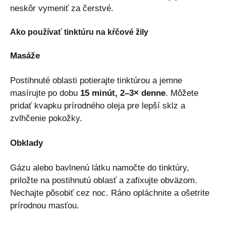
neskôr vymeniť za čerstvé.
Ako používať tinktúru na kŕčové žily
Masáže
Postihnuté oblasti potierajte tinktúrou a jemne
masírujte po dobu
15 minút, 2–3× denne
. Môžete
pridať kvapku prírodného oleja pre lepší sklz a
zvlhčenie pokožky.
Obklady
Gázu alebo bavlnenú látku namočte do tinktúry,
priložte na postihnutú oblasť a zafixujte obväzom.
Nechajte pôsobiť cez noc. Ráno opláchnite a ošetrite
prírodnou masťou.