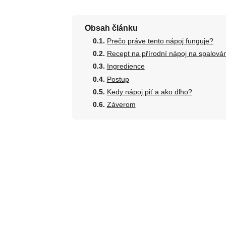
Obsah článku
Prečo práve tento nápoj funguje?
Recept na přírodní nápoj na spalován
Ingredience
Postup
Kedy nápoj piť a ako dlho?
Záverom