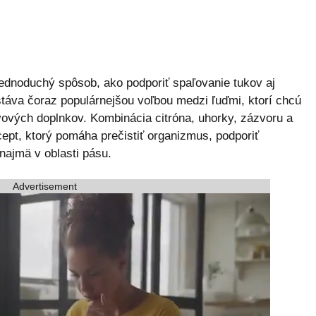
 jednoduchý spôsob, ako podporiť spaľovanie tukov aj
táva čoraz populárnejšou voľbou medzi ľuďmi, ktorí chcú
ových doplnkov. Kombinácia citróna, uhorky, zázvoru a
cept, ktorý pomáha prečistiť organizmus, podporiť
najmä v oblasti pásu.
Advertisement