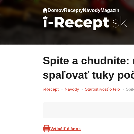
Domov
Recepty
Návody
Magazín
Spite a chudnite: nápoj, ktorý pomáha
spaľovať tuky po
i-Recept
Návody
Starostlivosť o telo
Spit
Vytlačiť článok