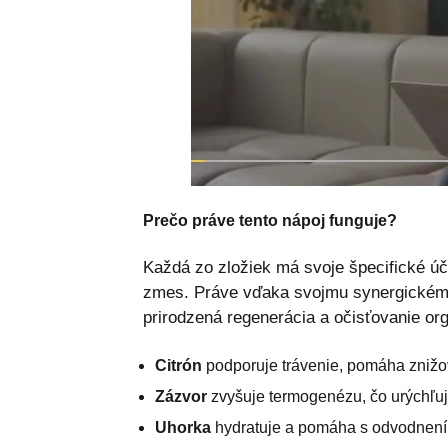
Prečo práve tento nápoj funguje?
Každá zo zložiek má svoje špecifické úči
zmes. Práve vďaka svojmu synergickému 
prirodzená regenerácia a očisťovanie or
Citrón
podporuje trávenie, pomáha znižov
Zázvor
zvyšuje termogenézu, čo urýchľuje
Uhorka
hydratuje a pomáha s odvodnení