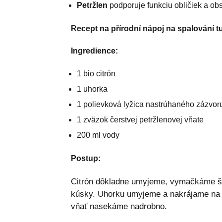
Petržlen
podporuje funkciu obličiek a obs
Recept na přírodní nápoj na spalování t
Ingredience:
1 bio citrón
1 uhorka
1 polievková lyžica nastrúhaného zázvor
1 zväzok čerstvej petržlenovej vňate
200 ml vody
Postup:
Citrón dôkladne umyjeme, vymačkáme šť
kúsky. Uhorku umyjeme a nakrájame na k
vňať nasekáme nadrobno.