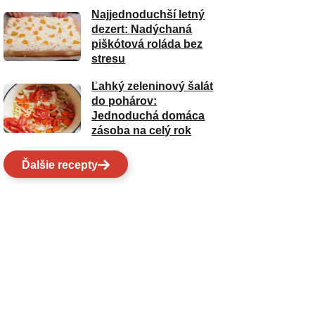
Najjednoduchší letný
dezert: Nadýchaná
piškótová roláda bez
stresu
Ľahký zeleninový šalát
do pohárov:
Jednoduchá domáca
zásoba na celý rok
Ďalšie recepty