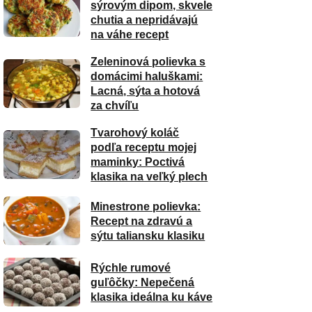
sýrovým dipom, skvele
chutia a nepridávajú
na váhe recept
Zeleninová polievka s
domácimi haluškami:
Lacná, sýta a hotová
za chvíľu
Tvarohový koláč
podľa receptu mojej
maminky: Poctivá
klasika na veľký plech
Minestrone polievka:
Recept na zdravú a
sýtu taliansku klasiku
Rýchle rumové
guľôčky: Nepečená
klasika ideálna ku káve