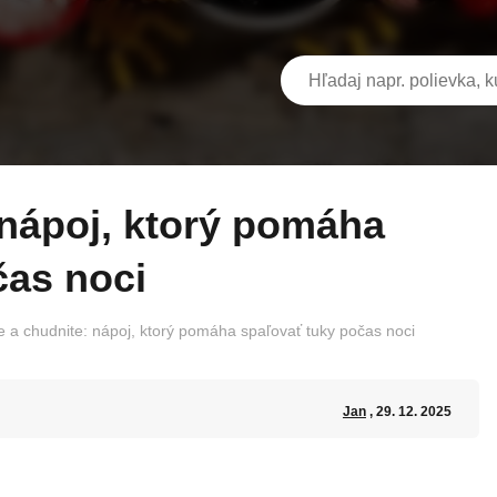
čas noci
e a chudnite: nápoj, ktorý pomáha spaľovať tuky počas noci
Jan
, 29. 12. 2025