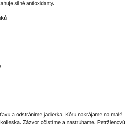
ahuje silné antioxidanty.
uků
u
avu a odstránime jadierka. Kôru nakrájame na malé
olieska. Zázvor očistíme a nastrúhame. Petržlenovú